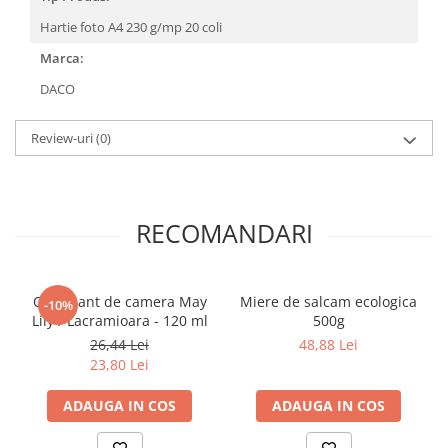
Povesti ilustrate
Hartie foto A4 230 g/mp 20 coli
Povesti - Basme - Legende
Marca:
Realitatea Augmentata
DACO
Religie pentru copii
ScienceConnection
Review-uri
(0)
TP ROLL
RECOMANDARI
Odorizant de camera May
Miere de salcam ecologica
-10%
Lily / Lacramioara - 120 ml
500g
26,44 Lei
48,88 Lei
23,80 Lei
ADAUGA IN COS
ADAUGA IN COS