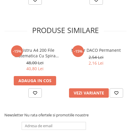
PRODUSE SIMILARE
Registru A4 200 File
Marker DACO Permanent
-15%
-15%
Matematica Cu Spira
2,54 Lei
Coperta Policromie -
48,00 Lei
2,16 Lei
Matematica
40,80 Lei
ADAUGA IN COS
VEZI VARIANTE
Newsletter
Nu rata ofertele si promotiile noastre