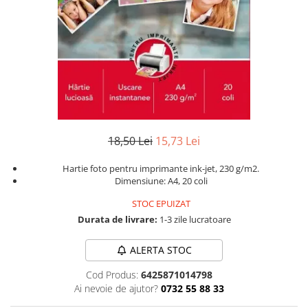
Instrumente de scris
Puzzle-uri
COLOREAZA CU PRIETENII
Audiobook
Instrumente si Truse Geometrie
Senzatii/Thriller
De colorat
Puzzle
ReConnect
Seturi scolare
Pot desena minunat
SF & Fantasy
Puzzle 3D Lemn
Religie
Calculator
Sa coloram cu Nicol
Teatru
Crestinism
Consumabile & Accesorii
Carti educative
Teens Book Club
ScienceConnection
Codul copiilor de succes
Umor
SelfConnect
Copii 0-7 ani
SelfHealing
18,50 Lei
15,73 Lei
Clubul Premiantilor
Vindecare Spirituala
Super pitici 2-5 ani
Hartie foto pentru imprimante ink-jet, 230 g/m2.
Culegeri Auxiliare
Dimensiune: A4, 20 coli
Dezvoltare personala
STOC EPUIZAT
Dictionare
Durata de livrare:
1-3 zile lucratoare
Enciclopedii
ALERTA STOC
Kids Book Club
Cod Produs:
6425871014798
Legende istorice
Ai nevoie de ajutor?
0732 55 88 33
Literatura Scolara