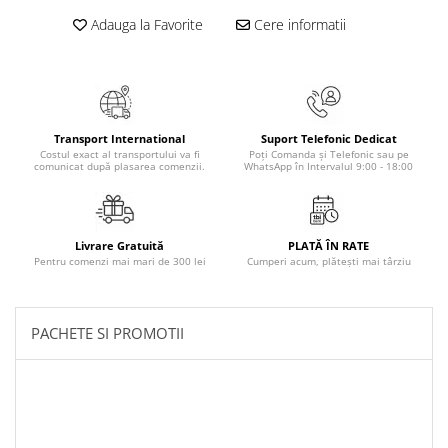
Adauga la Favorite
Cere informatii
Elevi de 10 plus
Lecturi Scolare
Lumea Copilariei
Ma pregatesc pentru scoala
Manuale - Carte Scolara
Transport International
Suport Telefonic Dedicat
Costul exact al transportului va fi
Poți Comanda și Telefonic sau pe
comunicat după plasarea comenzii.
WhatsApp în Intervalul 9:00 - 18:00
Clasa a II-a
Clasa a III-a
Clasa a IV-a
Livrare Gratuită
PLATĂ ÎN RATE
Clasa a V-a
Pentru comenzi mai mari de 300 lei
Cumperi acum, plătești mai târziu
Clasa a VI-a
Clasa a VII-a
Clasa a VIII-a
PACHETE SI PROMOTII
Clasa I
Clasa pregatitoare
Limbi Straine
Povesti