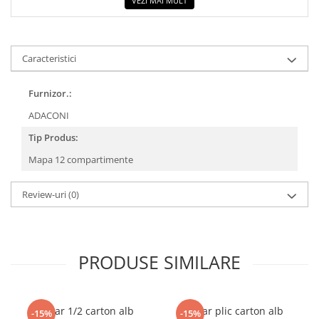
VEZI MAI MULT
Caracteristici
Furnizor.:
ADACONI
Tip Produs:
Mapa 12 compartimente
Review-uri
(0)
PRODUSE SIMILARE
Dosar 1/2 carton alb
Dosar plic carton alb
-15%
-15%