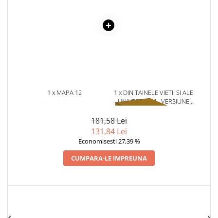
Povesti ilustrate
Povesti - Basme - Legende
Realitatea Augmentata
Religie pentru copii
ScienceConnection
TP ROLL
1 x MAPA 12
1 x DIN TAINELE VIETII SI ALE
COMPARTIMENTE
UNIVERSULUI - VERSIUNE
ORIGINALA DIN 1939.
VOLUMELE I-III. CUTIE DE
181,58 Lei
COLECTIE -SCARLAT
131,84 Lei
DEMETRESCU
Economisesti 27,39 %
CUMPARA-LE IMPREUNA