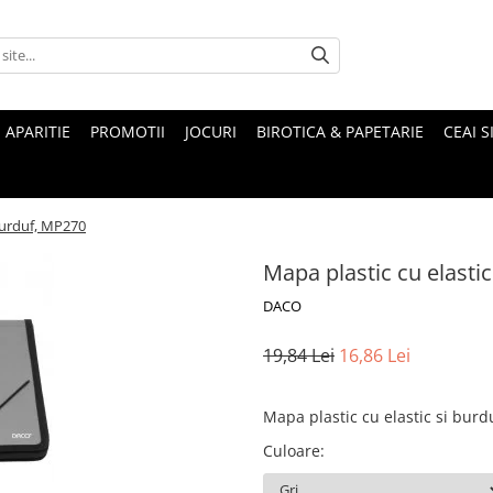
 APARITIE
PROMOTII
JOCURI
BIROTICA & PAPETARIE
CEAI S
 burduf, MP270
Mapa plastic cu elasti
DACO
19,84 Lei
16,86 Lei
Mapa plastic cu elastic si burd
Culoare
: