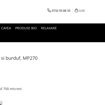
0732 55 88 33
0,00
I CAFEA
PRODUSE BIO
RELAXARE
c si burduf, MP270
uf 700 microni