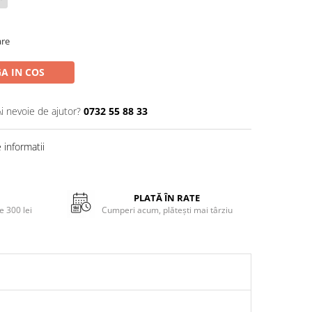
are
A IN COS
Ai nevoie de ajutor?
0732 55 88 33
informatii
PLATĂ ÎN RATE
 300 lei
Cumperi acum, plătești mai târziu