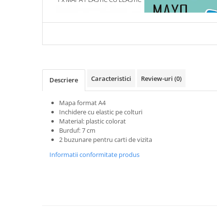
Articole Birotica
SI BURDUF, MP270
ESENTIALA DESPRE DIAB
ZAHARAT
Accesorii Arhivare
Calculator
Hartie si Accesorii
Instrumente de scris
Organizare si Arhivare
Caracteristici
Review-uri
(0)
Descriere
Seturi birotica
Articole scolare
Mapa format A4
Arta
Inchidere cu elastic pe colturi
Material: plastic colorat
Caiete si Carnetele scolare
Burduf: 7 cm
Coperti, Mape, Etichete
2 buzunare pentru carti de vizita
Ghiozdane si Penare scolare
Informatii conformitate produs
Instrumente de scris
Instrumente si Truse Geometrie
Seturi scolare
Calculator
Consumabile & Accesorii