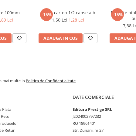
are 100mm
Dosar carton 1/2 capse alb
Etichete bib
-15%
-15%
bu
,89 Lei
1,50 Lei
1,28 Lei
7,38 L
COS
ADAUGA IN COS
ADAUGA I
la mai multe in
Politica de Confidentialitate
DATE COMERCIALE
 Plata
Editura Prestige SRL
e Retur
J2024002797232
Produselor
RO 18961401
de Retur
Str. Dunarii, nr 27