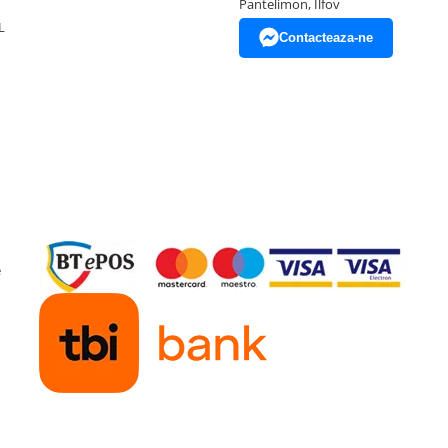
Pantelimon, Ilfov
L
Contacteaza-ne
e