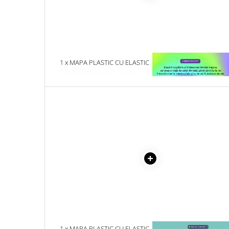
Literatura Romana
Literatura Universala
Poezie
Romane de dragoste, Carti
romantice
1 x MAPA PLASTIC CU ELASTIC
1 x VINDECAREA COPILU
SI BURDUF, MP270
INTERIOR
Senzatii/Dragoste
Senzatii/Erotic
Senzatii/Suspans
Senzatii/Thriller
SF & Fantasy
Teatru
Teens Book Club
Umor
Birotica & Papetarie
Adezivi si benzi adezive
1 x MAPA PLASTIC CU ELASTIC
1 x MAYO CLINIC. CART