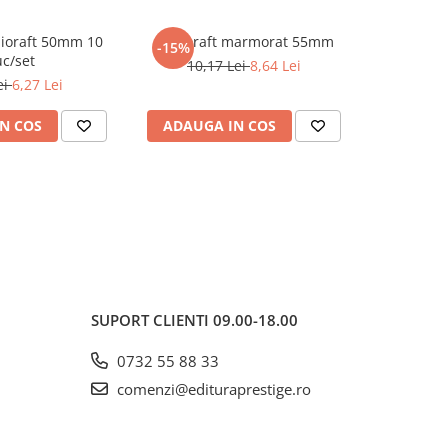
lioraft 50mm 10
Biblioraft marmorat 55mm
-15%
c/set
10,17 Lei
8,64 Lei
ei
6,27 Lei
N COS
ADAUGA IN COS
SUPORT CLIENTI
09.00-18.00
0732 55 88 33
comenzi@edituraprestige.ro