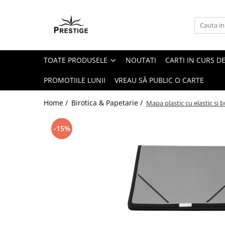
Toate Produsele
Noutati
TOATE PRODUSELE
NOUTATI
CARTI IN CURS DE
Promotii
Pachete Speciale Carti
PROMOTIILE LUNII
VREAU SĂ PUBLIC O CARTE
Spiritualitate - Ezoterism
Home /
Birotica & Papetarie /
Mapa plastic cu elastic si
AngelConnection
Arte Divinatorii
-15%
Astrologie
Chiromantie
Dezvoltare Spirituala
KidConnection
Minte Corp
New Illuminati Files