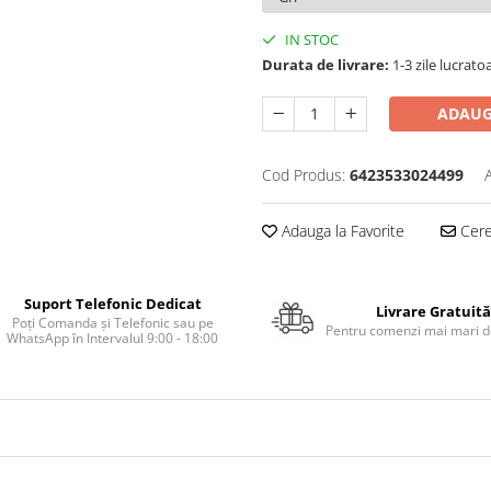
IN STOC
Durata de livrare:
1-3 zile lucrato
ADAUG
Cod Produs:
6423533024499
Adauga la Favorite
Cere 
Suport Telefonic Dedicat
Livrare Gratuită
Poți Comanda și Telefonic sau pe
Pentru comenzi mai mari de
WhatsApp în Intervalul 9:00 - 18:00