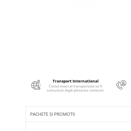
Numerologie
Paranormal
Parapsihologie
Ramtha
Audiobook
ReConnect
Religie
Crestinism
ScienceConnection
Transport International
SelfConnect
Costul exact al transportului va fi
comunicat după plasarea comenzii.
SelfHealing
Vindecare Spirituala
Sanatate
PACHETE SI PROMOTII
Diete
Gastronomik