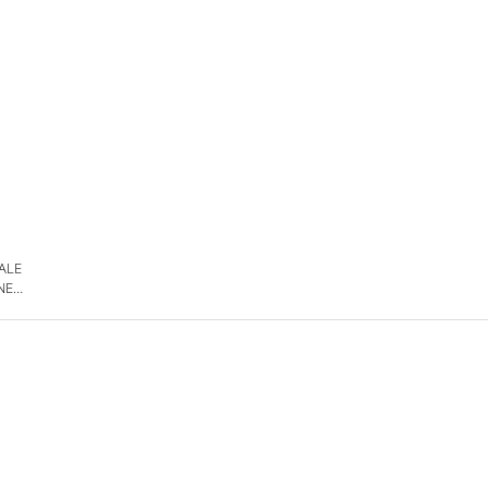
 ALE
NE
DE