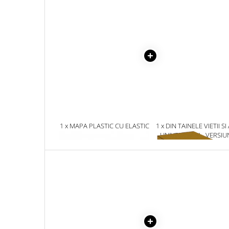
Masaj
MedConnect
Medicina & Farmacie
Medicina Pentru Toti
SealfHealing
Sport
Starea de bine
Terapii Alternative
1 x MAPA PLASTIC CU ELASTIC
1 x DIN TAINELE VIETII SI
AudioBook
SI BURDUF, MP270
UNIVERSULUI - VERSIU
ORIGINALA DIN 1939.
Beletristica
VOLUMELE I-III. CUTIE 
Biografii, Memorii, Jurnale
COLECTIE -SCARLAT
DEMETRESCU
Carti erotice
Carti pentru Adolescenti, Young
Adult
Crime, Thriller, Mistery