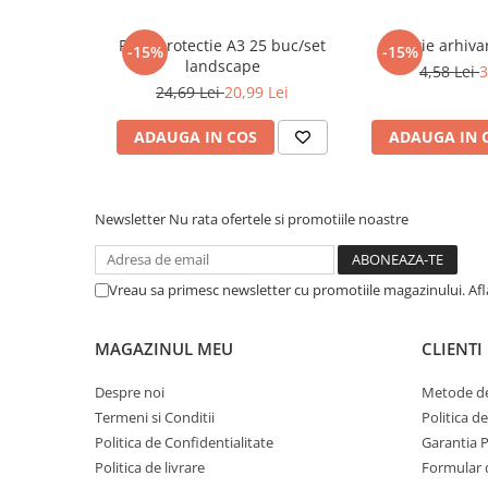
Cadouri
Folie protectie A3 25 buc/set
Cutie arhiv
-15%
-15%
Carti in dar
landscape
4,58 Lei
3
Carti pentru copii
24,69 Lei
20,99 Lei
Beletristica
ADAUGA IN COS
ADAUGA IN 
Literatura Romana
Literatura Universala
Poezie
Newsletter
Nu rata ofertele si promotiile noastre
SF & Fantasy
Carte Prescolara, Joc
Vreau sa primesc newsletter cu promotiile magazinului. Af
Carti cartonate
Descopera lumea
MAGAZINUL MEU
CLIENTI
Descopera si invata
Din ograda
Despre noi
Metode de
Povesti pe roti
Termeni si Conditii
Politica d
Primele notiuni
Politica de Confidentialitate
Garantia 
Politica de livrare
Formular 
Carti de colorat