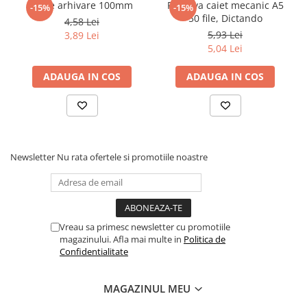
Cutie arhivare 100mm
Rezerva caiet mecanic A5
-15%
-15%
50 file, Dictando
Elevi de 10 plus
4,58 Lei
5,93 Lei
3,89 Lei
Lecturi Scolare
5,04 Lei
Lumea Copilariei
ADAUGA IN COS
ADAUGA IN COS
Ma pregatesc pentru scoala
Manuale - Carte Scolara
Clasa a II-a
Clasa a III-a
Clasa a IV-a
Newsletter
Nu rata ofertele si promotiile noastre
Clasa a V-a
Clasa a VI-a
Clasa a VII-a
Clasa a VIII-a
Vreau sa primesc newsletter cu promotiile
magazinului. Afla mai multe in
Politica de
Clasa I
Confidentialitate
Clasa pregatitoare
Limbi Straine
MAGAZINUL MEU
Povesti