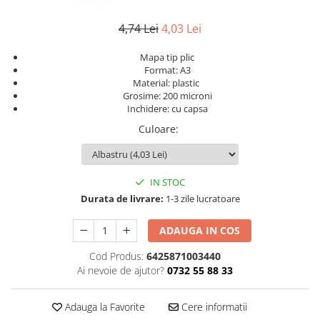
Numerologie
4,74 Lei
4,03 Lei
Paranormal
Parapsihologie
Mapa tip plic
Format: A3
Ramtha
Material: plastic
Grosime: 200 microni
Audiobook
Inchidere: cu capsa
ReConnect
Culoare
:
Religie
Crestinism
ScienceConnection
IN STOC
Durata de livrare:
1-3 zile lucratoare
SelfConnect
SelfHealing
ADAUGA IN COS
Vindecare Spirituala
Cod Produs:
6425871003440
Sanatate
Ai nevoie de ajutor?
0732 55 88 33
Diete
Adauga la Favorite
Cere informatii
Gastronomik