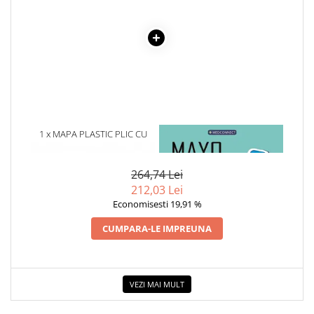
Cadouri
Carti in dar
Carti pentru copii
Beletristica
Literatura Romana
Literatura Universala
Poezie
1 x MAPA PLASTIC PLIC CU
1 x MAYO CLINIC. CARTEA
CAPSA A3
ESENTIALA DESPRE DIABETUL
SF & Fantasy
ZAHARAT
Carte Prescolara, Joc
264,74 Lei
Carti cartonate
212,03 Lei
Economisesti 19,91 %
Descopera lumea
Descopera si invata
CUMPARA-LE IMPREUNA
Din ograda
Povesti pe roti
Primele notiuni
VEZI MAI MULT
Carti de colorat