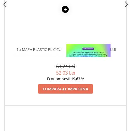
Articole Birotica
Accesorii Arhivare
Calculator
Hartie si Accesorii
Instrumente de scris
Organizare si Arhivare
1 x MAPA PLASTIC PLIC CU
1 x VINDECAREA COPILULUI
Seturi birotica
CAPSA A3
INTERIOR
Articole scolare
64,74 Lei
Arta
52,03 Lei
Caiete si Carnetele scolare
Economisesti 19,63 %
Coperti, Mape, Etichete
CUMPARA-LE IMPREUNA
Ghiozdane si Penare scolare
Instrumente de scris
Instrumente si Truse Geometrie
Seturi scolare
Calculator
Consumabile & Accesorii