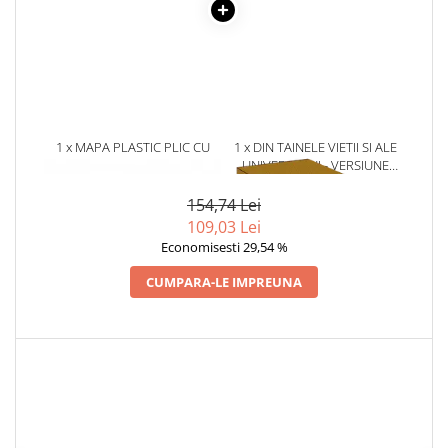
Literatura Romana
Literatura Universala
Poezie
Romane de dragoste, Carti
romantice
1 x MAPA PLASTIC PLIC CU
1 x DIN TAINELE VIETII SI ALE
Senzatii/Dragoste
CAPSA A3
UNIVERSULUI - VERSIUNE
ORIGINALA DIN 1939.
Senzatii/Erotic
VOLUMELE I-III. CUTIE DE
154,74 Lei
Senzatii/Suspans
COLECTIE -SCARLAT
109,03 Lei
DEMETRESCU
Senzatii/Thriller
Economisesti 29,54 %
SF & Fantasy
CUMPARA-LE IMPREUNA
Teatru
Teens Book Club
Umor
Birotica & Papetarie
Adezivi si benzi adezive