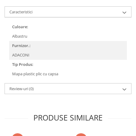
COLOREAZA CU PRIETENII
De colorat
Caracteristici
Pot desena minunat
Culoare:
Sa coloram cu Nicol
Carti educative
Albastru
Codul copiilor de succes
Furnizor.:
Copii 0-7 ani
ADACONI
Clubul Premiantilor
Tip Produs:
Super pitici 2-5 ani
Mapa plastic plic cu capsa
Culegeri Auxiliare
Dezvoltare personala
Review-uri
(0)
Dictionare
Enciclopedii
PRODUSE SIMILARE
Kids Book Club
Legende istorice
Literatura Scolara