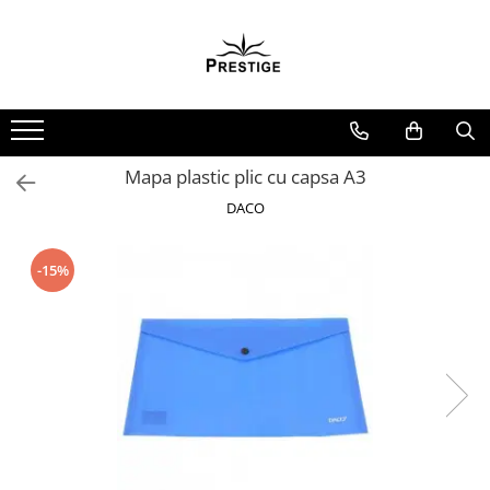
Toate Produsele
Noutati
Promotii
Pachete Speciale Carti
Mapa plastic plic cu capsa A3
Spiritualitate - Ezoterism
DACO
AngelConnection
Arte Divinatorii
-15%
Astrologie
Chiromantie
Dezvoltare Spirituala
KidConnection
Minte Corp
New Illuminati Files