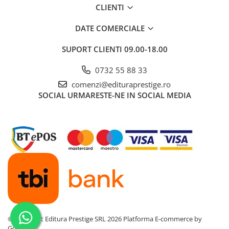
CLIENTI
Povesti ilustrate
Povesti - Basme - Legende
DATE COMERCIALE
Realitatea Augmentata
SUPORT CLIENTI
09.00-18.00
Religie pentru copii
0732 55 88 33
ScienceConnection
comenzi@edituraprestige.ro
TP ROLL
SOCIAL
URMARESTE-NE IN SOCIAL MEDIA
Ceai si Cafea
Cafea
Cafea terapeutica
Ceai
Dezvoltare Personala
BUSINESS
Carti de joc
Dezvoltare Personala Adulti
©Copyright Editura Prestige SRL 2026
Platforma E-commerce by
Dezvoltare Profesionala
Gomag