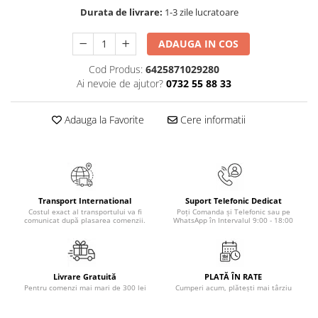
Durata de livrare:
1-3 zile lucratoare
Elevi de 10 plus
Lecturi Scolare
ADAUGA IN COS
Lumea Copilariei
Cod Produs:
6425871029280
Ma pregatesc pentru scoala
Ai nevoie de ajutor?
0732 55 88 33
Manuale - Carte Scolara
Adauga la Favorite
Cere informatii
Clasa a II-a
Clasa a III-a
Clasa a IV-a
Clasa a V-a
Clasa a VI-a
Transport International
Suport Telefonic Dedicat
Clasa a VII-a
Costul exact al transportului va fi
Poți Comanda și Telefonic sau pe
comunicat după plasarea comenzii.
WhatsApp în Intervalul 9:00 - 18:00
Clasa a VIII-a
Clasa I
Clasa pregatitoare
Livrare Gratuită
PLATĂ ÎN RATE
Limbi Straine
Pentru comenzi mai mari de 300 lei
Cumperi acum, plătești mai târziu
Povesti