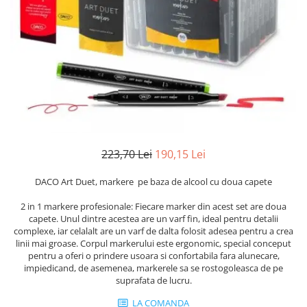
Instrumente de scris
Puzzle-uri
COLOREAZA CU PRIETENII
Audiobook
Instrumente si Truse Geometrie
Senzatii/Thriller
De colorat
Puzzle
ReConnect
Seturi scolare
Pot desena minunat
SF & Fantasy
Puzzle 3D Lemn
Religie
Calculator
Sa coloram cu Nicol
Teatru
Crestinism
Consumabile & Accesorii
Carti educative
Teens Book Club
ScienceConnection
Codul copiilor de succes
Umor
SelfConnect
Copii 0-7 ani
SelfHealing
Clubul Premiantilor
223,70 Lei
190,15 Lei
Vindecare Spirituala
Super pitici 2-5 ani
Culegeri Auxiliare
DACO Art Duet, markere pe baza de alcool cu doua capete
Dezvoltare personala
2 in 1 markere profesionale: Fiecare marker din acest set are doua
Dictionare
capete. Unul dintre acestea are un varf fin, ideal pentru detalii
complexe, iar celalalt are un varf de dalta folosit adesea pentru a crea
Enciclopedii
linii mai groase. Corpul markerului este ergonomic, special conceput
pentru a oferi o prindere usoara si confortabila fara alunecare,
Kids Book Club
impiedicand, de asemenea, markerele sa se rostogoleasca de pe
suprafata de lucru.
Legende istorice
Literatura Scolara
LA COMANDA