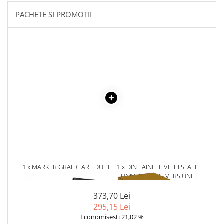
Povesti ilustrate
PACHETE SI PROMOTII
Povesti - Basme - Legende
Realitatea Augmentata
Religie pentru copii
ScienceConnection
TP ROLL
1 x MARKER GRAFIC ART DUET
1 x DIN TAINELE VIETII SI ALE
SET 80
UNIVERSULUI - VERSIUNE
ORIGINALA DIN 1939.
VOLUMELE I-III. CUTIE DE
373,70 Lei
COLECTIE -SCARLAT
295,15 Lei
DEMETRESCU
Economisesti 21,02 %