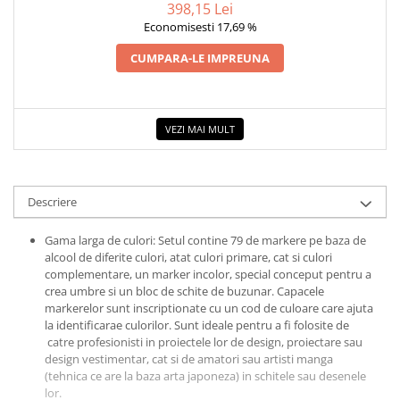
398,15 Lei
Economisesti 17,69 %
CUMPARA-LE IMPREUNA
VEZI MAI MULT
Descriere
Gama larga de culori: Setul contine 79 de markere pe baza de
alcool de diferite culori, atat culori primare, cat si culori
complementare, un marker incolor, special conceput pentru a
crea umbre si un bloc de schite de buzunar. Capacele
markerelor sunt inscriptionate cu un cod de culoare care ajuta
la identificarae culorilor. Sunt ideale pentru a fi folosite de
catre profesionisti in proiectele lor de design, proiectare sau
design vestimentar, cat si de amatori sau artisti manga
(tehnica ce are la baza arta japoneza) in schitele sau desenele
lor.