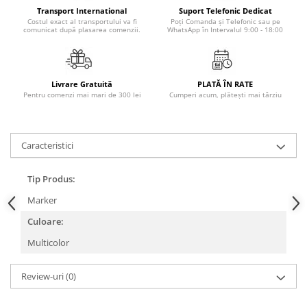
Masaj
Transport International
Suport Telefonic Dedicat
Costul exact al transportului va fi
Poți Comanda și Telefonic sau pe
MedConnect
comunicat după plasarea comenzii.
WhatsApp în Intervalul 9:00 - 18:00
Medicina & Farmacie
Medicina Pentru Toti
Livrare Gratuită
PLATĂ ÎN RATE
SealfHealing
Pentru comenzi mai mari de 300 lei
Cumperi acum, plătești mai târziu
Sport
Starea de bine
Caracteristici
Terapii Alternative
Tip Produs:
AudioBook
Beletristica
Marker
Biografii, Memorii, Jurnale
Culoare:
Carti erotice
Multicolor
Carti pentru Adolescenti, Young
Adult
Review-uri
(0)
Crime, Thriller, Mistery