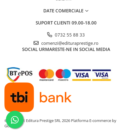
Cadouri
DATE COMERCIALE
Carti in dar
SUPORT CLIENTI
09.00-18.00
Carti pentru copii
Beletristica
0732 55 88 33
Literatura Romana
comenzi@edituraprestige.ro
Literatura Universala
SOCIAL
URMARESTE-NE IN SOCIAL MEDIA
Poezie
SF & Fantasy
Carte Prescolara, Joc
Carti cartonate
Descopera lumea
Descopera si invata
Din ograda
Povesti pe roti
Primele notiuni
©Copyright Editura Prestige SRL 2026
Platforma E-commerce by
Gomag
Carti de colorat