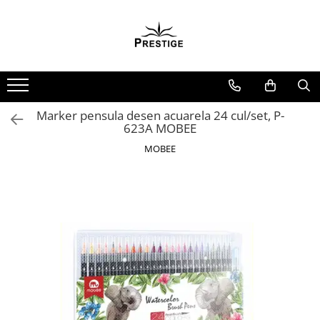
Toate Produsele
Noutati
Promotii
Pachete Speciale Carti
Marker pensula desen acuarela 24 cul/set, P-
623A MOBEE
Spiritualitate - Ezoterism
MOBEE
AngelConnection
Arte Divinatorii
Astrologie
Chiromantie
Dezvoltare Spirituala
KidConnection
Minte Corp
New Illuminati Files