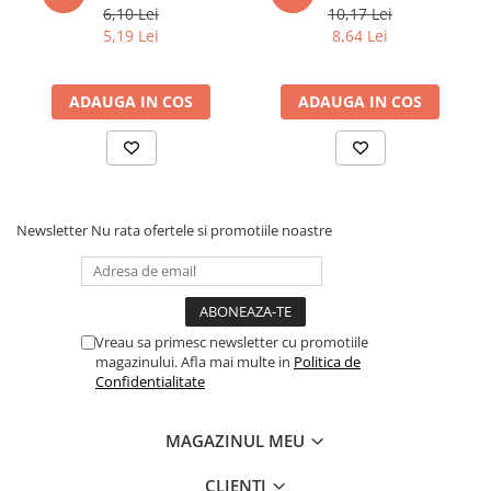
Articole Birotica
6,10 Lei
10,17 Lei
5,19 Lei
8,64 Lei
Accesorii Arhivare
Calculator
ADAUGA IN COS
ADAUGA IN COS
Hartie si Accesorii
Instrumente de scris
Organizare si Arhivare
Seturi birotica
Articole scolare
Newsletter
Nu rata ofertele si promotiile noastre
Arta
Caiete si Carnetele scolare
Coperti, Mape, Etichete
Ghiozdane si Penare scolare
Vreau sa primesc newsletter cu promotiile
magazinului. Afla mai multe in
Politica de
Instrumente de scris
Confidentialitate
Instrumente si Truse Geometrie
Seturi scolare
MAGAZINUL MEU
Calculator
Consumabile & Accesorii
CLIENTI