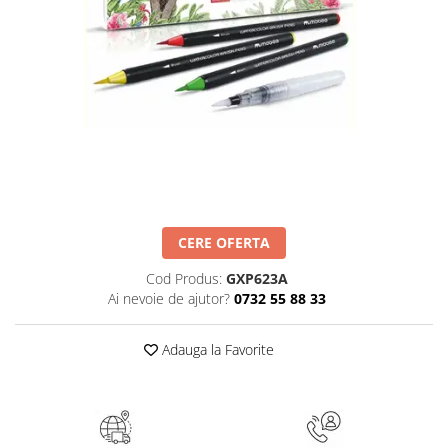
Numerologie
Paranormal
Parapsihologie
Ramtha
Audiobook
ReConnect
Religie
Crestinism
CERE OFERTA
ScienceConnection
Cod Produs:
GXP623A
SelfConnect
Ai nevoie de ajutor?
0732 55 88 33
SelfHealing
Vindecare Spirituala
Adauga la Favorite
Sanatate
Diete
Gastronomik