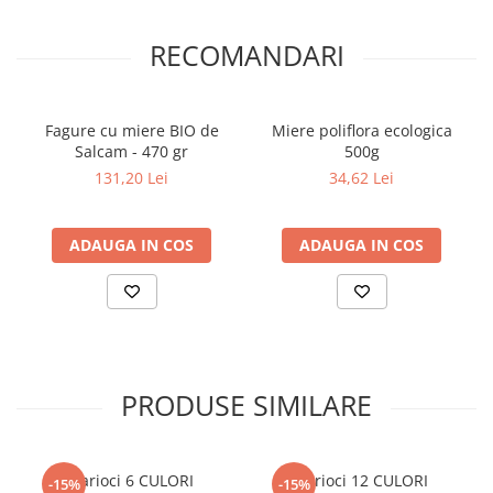
Literatura Romana
Literatura Universala
RECOMANDARI
Poezie
Romane de dragoste, Carti
Fagure cu miere BIO de
Miere poliflora ecologica
romantice
Salcam - 470 gr
500g
Senzatii/Dragoste
131,20 Lei
34,62 Lei
Senzatii/Erotic
Senzatii/Suspans
ADAUGA IN COS
ADAUGA IN COS
Senzatii/Thriller
SF & Fantasy
Teatru
Teens Book Club
PRODUSE SIMILARE
Umor
Birotica & Papetarie
Adezivi si benzi adezive
Carioci 6 CULORI
Carioci 12 CULORI
-15%
-15%