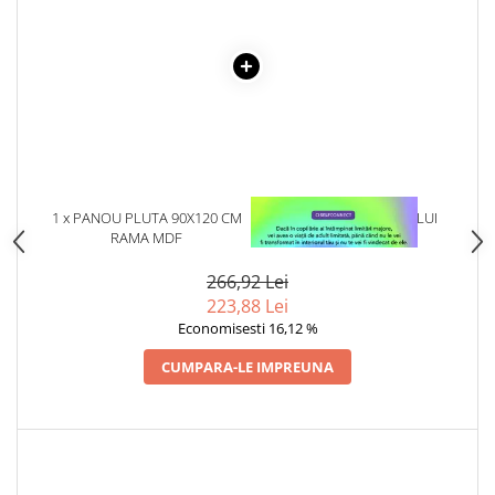
Articole Birotica
Accesorii Arhivare
Calculator
Hartie si Accesorii
Instrumente de scris
Organizare si Arhivare
Seturi birotica
Articole scolare
1 x PANOU PLUTA 90X120 CM
1 x VINDECAREA COPILULUI
RAMA MDF
INTERIOR
Arta
266,92 Lei
Caiete si Carnetele scolare
223,88 Lei
Coperti, Mape, Etichete
Economisesti 16,12 %
Ghiozdane si Penare scolare
Instrumente de scris
CUMPARA-LE IMPREUNA
Instrumente si Truse Geometrie
Seturi scolare
Calculator
Consumabile & Accesorii