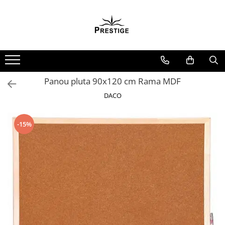
Toate Produsele
Noutati
Promotii
Pachete Speciale Carti
Panou pluta 90x120 cm Rama MDF
Spiritualitate - Ezoterism
DACO
AngelConnection
Arte Divinatorii
-15%
Astrologie
Chiromantie
Dezvoltare Spirituala
KidConnection
Minte Corp
New Illuminati Files