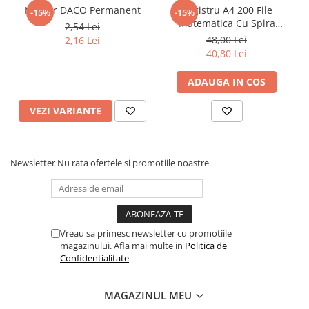
Marker DACO Permanent
Registru A4 200 File
Povesti ilustrate
-15%
-15%
Matematica Cu Spira
2,54 Lei
Povesti - Basme - Legende
Coperta Policromie -
48,00 Lei
2,16 Lei
Matematica
Realitatea Augmentata
40,80 Lei
Religie pentru copii
ADAUGA IN COS
ScienceConnection
VEZI VARIANTE
TP ROLL
Ceai si Cafea
Cafea
Newsletter
Nu rata ofertele si promotiile noastre
Cafea terapeutica
Ceai
Dezvoltare Personala
Vreau sa primesc newsletter cu promotiile
BUSINESS
magazinului. Afla mai multe in
Politica de
Confidentialitate
Carti de joc
Dezvoltare Personala Adulti
MAGAZINUL MEU
Dezvoltare Profesionala