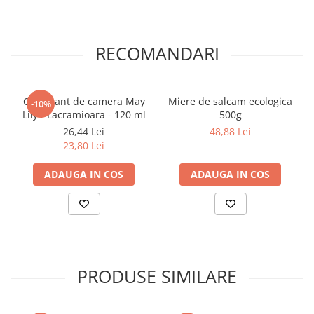
Elevi de 10 plus
Lecturi Scolare
RECOMANDARI
Lumea Copilariei
Ma pregatesc pentru scoala
Manuale - Carte Scolara
Odorizant de camera May
Miere de salcam ecologica
-10%
Lily / Lacramioara - 120 ml
500g
Clasa a II-a
26,44 Lei
48,88 Lei
Clasa a III-a
23,80 Lei
Clasa a IV-a
ADAUGA IN COS
ADAUGA IN COS
Clasa a V-a
Clasa a VI-a
Clasa a VII-a
Clasa a VIII-a
Clasa I
Clasa pregatitoare
PRODUSE SIMILARE
Limbi Straine
Povesti