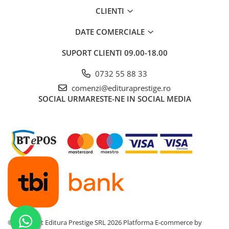
Dezvoltarea Afacerilor
CLIENTI
Parenting & Familie
DATE COMERCIALE
Psihologie, Psihanaliza
SUPORT CLIENTI
09.00-18.00
PSYCONNECT
0732 55 88 33
Sexualitate
comenzi@edituraprestige.ro
Istorie
SOCIAL
URMARESTE-NE IN SOCIAL MEDIA
Istorie & Filosofie
Istorii Secrete
Mituri si Legende
Tot Adevarul
Jocuri
Casute de papusi si mobilier
Creativitate
Educative
©Copyright Editura Prestige SRL 2026
Platforma E-commerce by
BrainBox