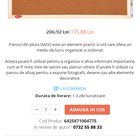
Numerologie
Paranormal
Parapsihologie
206,92 Lei
175,88 Lei
Ramtha
Audiobook
Panoul din pluta DACO este un element practic si util care ofera un
mediu de lucru organizat si ordonat.
ReConnect
Religie
Acesta poate fi utilizat pentru a organiza si afisa informatii importante,
cum ar fi note, liste de sarcini sau planuri zilnice. El poate fi utilizat ca
Crestinism
panou de afisaj pentru a expune fotografii, desene sau alte elemente
ScienceConnection
decorative.
SelfConnect
LA COMANDA
Durata de livrare:
1-3 zile lucratoare
SelfHealing
Vindecare Spirituala
ADAUGA IN COS
Sanatate
Cod Produs:
6425871004775
Diete
Ai nevoie de ajutor?
0732 55 88 33
Gastronomik