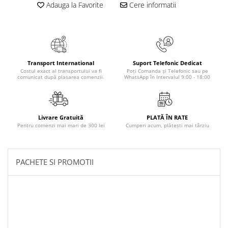
Adauga la Favorite
Cere informatii
Masaj
MedConnect
Medicina & Farmacie
Medicina Pentru Toti
Transport International
Suport Telefonic Dedicat
SealfHealing
Costul exact al transportului va fi
Poți Comanda și Telefonic sau pe
comunicat după plasarea comenzii.
WhatsApp în Intervalul 9:00 - 18:00
Sport
Starea de bine
Terapii Alternative
Livrare Gratuită
PLATĂ ÎN RATE
Pentru comenzi mai mari de 300 lei
Cumperi acum, plătești mai târziu
AudioBook
Beletristica
Biografii, Memorii, Jurnale
PACHETE SI PROMOTII
Carti erotice
Carti pentru Adolescenti, Young
Adult
Crime, Thriller, Mistery