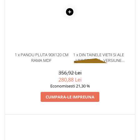
Literatura Romana
Literatura Universala
Poezie
Romane de dragoste, Carti
romantice
Senzatii/Dragoste
1 x PANOU PLUTA 90X120 CM
1 x DIN TAINELE VIETII SI ALE
Senzatii/Erotic
RAMA MDF
UNIVERSULUI - VERSIUNE
ORIGINALA DIN 1939.
Senzatii/Suspans
VOLUMELE I-III. CUTIE DE
356,92 Lei
Senzatii/Thriller
COLECTIE -SCARLAT
280,88 Lei
DEMETRESCU
Economisesti 21,30 %
SF & Fantasy
Teatru
CUMPARA-LE IMPREUNA
Teens Book Club
Umor
Birotica & Papetarie
Adezivi si benzi adezive