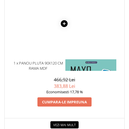
Cadouri
Carti in dar
Carti pentru copii
Beletristica
Literatura Romana
Literatura Universala
Poezie
SF & Fantasy
1 x PANOU PLUTA 90X120 CM
1 x MAYO CLINIC. CARTEA
Carte Prescolara, Joc
RAMA MDF
ESENTIALA DESPRE DIABETUL
ZAHARAT
Carti cartonate
466,92 Lei
383,88 Lei
Descopera lumea
Economisesti 17,78 %
Descopera si invata
Din ograda
CUMPARA-LE IMPREUNA
Povesti pe roti
Primele notiuni
Carti de colorat
VEZI MAI MULT