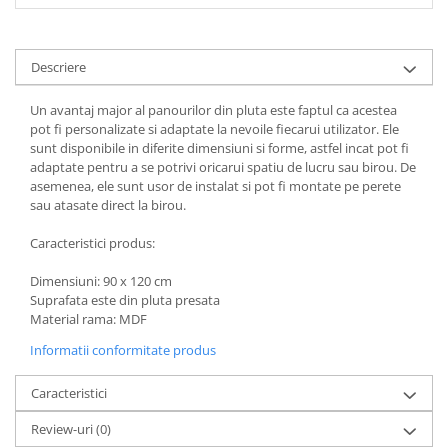
COLOREAZA CU PRIETENII
De colorat
Pot desena minunat
Descriere
Sa coloram cu Nicol
Un avantaj major al panourilor din pluta este faptul ca acestea
Carti educative
pot fi personalizate si adaptate la nevoile fiecarui utilizator. Ele
Codul copiilor de succes
sunt disponibile in diferite dimensiuni si forme, astfel incat pot fi
adaptate pentru a se potrivi oricarui spatiu de lucru sau birou. De
Copii 0-7 ani
asemenea, ele sunt usor de instalat si pot fi montate pe perete
sau atasate direct la birou.
Clubul Premiantilor
Super pitici 2-5 ani
Caracteristici produs:
Culegeri Auxiliare
Dimensiuni: 90 x 120 cm
Dezvoltare personala
Suprafata este din pluta presata
Material rama: MDF
Dictionare
Informatii conformitate produs
Enciclopedii
Kids Book Club
Caracteristici
Legende istorice
Review-uri
(0)
Literatura Scolara