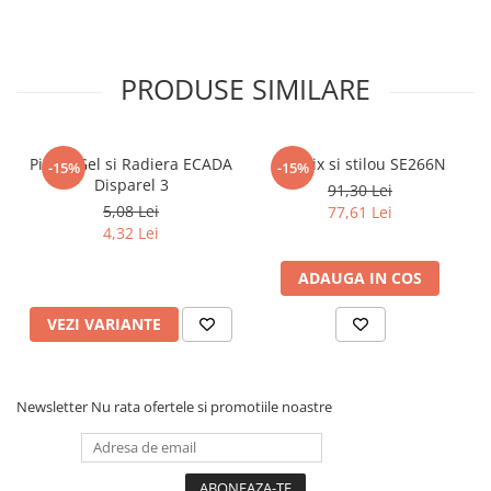
Articole Birotica
Accesorii Arhivare
Calculator
PRODUSE SIMILARE
Hartie si Accesorii
Instrumente de scris
Organizare si Arhivare
Pix cu Gel si Radiera ECADA
Set pix si stilou SE266N
-15%
-15%
Disparel 3
Seturi birotica
91,30 Lei
5,08 Lei
77,61 Lei
Articole scolare
4,32 Lei
Arta
ADAUGA IN COS
Caiete si Carnetele scolare
Coperti, Mape, Etichete
VEZI VARIANTE
Ghiozdane si Penare scolare
Instrumente de scris
Instrumente si Truse Geometrie
Newsletter
Nu rata ofertele si promotiile noastre
Seturi scolare
Calculator
Consumabile & Accesorii