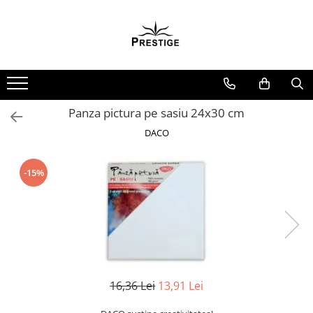
Toate Produsele
Noutati
Promotii
Pachete Speciale Carti
Panza pictura pe sasiu 24x30 cm
Spiritualitate - Ezoterism
DACO
AngelConnection
Arte Divinatorii
-15%
Astrologie
Chiromantie
Dezvoltare Spirituala
KidConnection
Minte Corp
16,36 Lei
13,91 Lei
New Illuminati Files