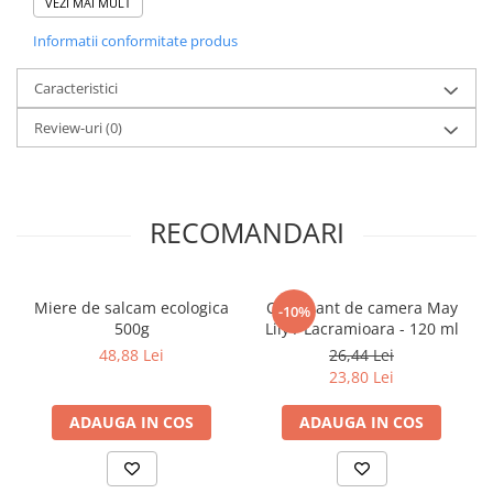
VEZI MAI MULT
Literatura Romana
Informatii conformitate produs
Literatura Universala
Poezie
Caracteristici
Romane de dragoste, Carti
Review-uri
(0)
romantice
Senzatii/Dragoste
Senzatii/Erotic
RECOMANDARI
Senzatii/Suspans
Senzatii/Thriller
SF & Fantasy
Miere de salcam ecologica
Odorizant de camera May
-10%
500g
Lily / Lacramioara - 120 ml
Teatru
48,88 Lei
26,44 Lei
Teens Book Club
23,80 Lei
Umor
ADAUGA IN COS
ADAUGA IN COS
Birotica & Papetarie
Adezivi si benzi adezive