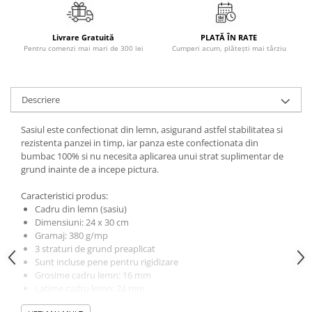
Masaj
MedConnect
Livrare Gratuită
PLATĂ ÎN RATE
Pentru comenzi mai mari de 300 lei
Cumperi acum, plătești mai târziu
Medicina & Farmacie
Medicina Pentru Toti
SealfHealing
Descriere
Sport
Sasiul este confectionat din lemn, asigurand astfel stabilitatea si
Starea de bine
rezistenta panzei in timp, iar panza este confectionata din
bumbac 100% si nu necesita aplicarea unui strat suplimentar de
Terapii Alternative
grund inainte de a incepe pictura.
AudioBook
Caracteristici produs:
Beletristica
Cadru din lemn (sasiu)
Biografii, Memorii, Jurnale
Dimensiuni: 24 x 30 cm
Gramaj: 380 g/mp
Carti erotice
3 straturi de grund preaplicat
Carti pentru Adolescenti, Young
Sunt incluse pene pentru rigidizare
Adult
Grosime cadru lemn: 16 mm
Latime cadru lemn: 24 mm
Crime, Thriller, Mistery
Incearca dimensiunea potrivita stilului tau!