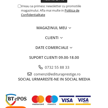
Cadouri
Vreau sa primesc newsletter cu promotiile
magazinului. Afla mai multe in
Politica de
Carti in dar
Confidentialitate
Carti pentru copii
Beletristica
MAGAZINUL MEU
Literatura Romana
CLIENTI
Literatura Universala
Poezie
DATE COMERCIALE
SF & Fantasy
Carte Prescolara, Joc
SUPORT CLIENTI
09.00-18.00
Carti cartonate
0732 55 88 33
Descopera lumea
comenzi@edituraprestige.ro
Descopera si invata
SOCIAL
URMARESTE-NE IN SOCIAL MEDIA
Din ograda
Povesti pe roti
Primele notiuni
Carti de colorat