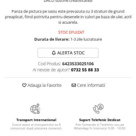
DACO sustine creativitatea!
Numerologie
Panza de pictura pe sasiu este prevazuta cu 3 straturi de grund
Paranormal
preaplicat, fiind potrivita pentru desenele in culori pe baza de ulei, acril
Parapsihologie
si acuarela.
Ramtha
STOC EPUIZAT
Durata de livrare:
1-3 zile lucratoare
Audiobook
ReConnect
ALERTA STOC
Religie
Cod Produs:
6423533025106
Crestinism
Ai nevoie de ajutor?
0732 55 88 33
ScienceConnection
SelfConnect
Adauga la Favorite
Cere informatii
SelfHealing
Vindecare Spirituala
Sanatate
Transport International
Suport Telefonic Dedicat
Diete
Costul exact al transportului va fi
Poți Comanda și Telefonic sau pe
comunicat după plasarea comenzii.
WhatsApp în Intervalul 9:00 - 18:00
Gastronomik