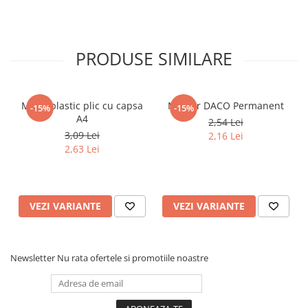
Articole Birotica
Accesorii Arhivare
Calculator
PRODUSE SIMILARE
Hartie si Accesorii
Instrumente de scris
Organizare si Arhivare
Mapa plastic plic cu capsa
Marker DACO Permanent
-15%
-15%
Seturi birotica
A4
2,54 Lei
3,09 Lei
2,16 Lei
Articole scolare
2,63 Lei
Arta
Caiete si Carnetele scolare
Coperti, Mape, Etichete
VEZI VARIANTE
VEZI VARIANTE
Ghiozdane si Penare scolare
Instrumente de scris
Instrumente si Truse Geometrie
Newsletter
Nu rata ofertele si promotiile noastre
Seturi scolare
Calculator
Consumabile & Accesorii