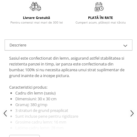
Masaj
MedConnect
Livrare Gratuită
PLATĂ ÎN RATE
Pentru comenzi mai mari de 300 lei
Cumperi acum, plătești mai târziu
Medicina & Farmacie
Medicina Pentru Toti
SealfHealing
Descriere
Sport
Sasiul este confectionat din lemn, asigurand astfel stabilitatea si
Starea de bine
rezistenta panzei in timp, iar panza este confectionata din
bumbac 100% si nu necesita aplicarea unui strat suplimentar de
Terapii Alternative
grund inainte de a incepe pictura.
AudioBook
Caracteristici produs:
Beletristica
Cadru din lemn (sasiu)
Biografii, Memorii, Jurnale
Dimensiuni: 30 x 30 cm
Gramaj: 380 g/mp
Carti erotice
3 straturi de grund preaplicat
Carti pentru Adolescenti, Young
Sunt incluse pene pentru rigidizare
Adult
Grosime cadru lemn: 16 mm
Latime cadru lemn: 28 mm
Crime, Thriller, Mistery
Incearca dimensiunea potrivita stilului tau!