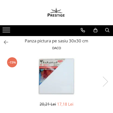
Toate Produsele
Noutati
Promotii
Pachete Speciale Carti
Panza pictura pe sasiu 30x30 cm
Spiritualitate - Ezoterism
DACO
AngelConnection
Arte Divinatorii
-15%
Astrologie
Chiromantie
Dezvoltare Spirituala
KidConnection
Minte Corp
20,21 Lei
17,18 Lei
New Illuminati Files