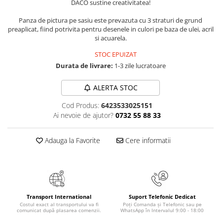
DACO sustine creativitatea!
Numerologie
Panza de pictura pe sasiu este prevazuta cu 3 straturi de grund
Paranormal
preaplicat, fiind potrivita pentru desenele in culori pe baza de ulei, acril
Parapsihologie
si acuarela.
Ramtha
STOC EPUIZAT
Durata de livrare:
1-3 zile lucratoare
Audiobook
ReConnect
ALERTA STOC
Religie
Cod Produs:
6423533025151
Crestinism
Ai nevoie de ajutor?
0732 55 88 33
ScienceConnection
SelfConnect
Adauga la Favorite
Cere informatii
SelfHealing
Vindecare Spirituala
Sanatate
Diete
Transport International
Suport Telefonic Dedicat
Costul exact al transportului va fi
Poți Comanda și Telefonic sau pe
comunicat după plasarea comenzii.
WhatsApp în Intervalul 9:00 - 18:00
Gastronomik