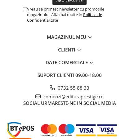
Cadouri
Vreau sa primesc newsletter cu promotiile
magazinului. Afla mai multe in
Politica de
Carti in dar
Confidentialitate
Carti pentru copii
Beletristica
MAGAZINUL MEU
Literatura Romana
CLIENTI
Literatura Universala
Poezie
DATE COMERCIALE
SF & Fantasy
Carte Prescolara, Joc
SUPORT CLIENTI
09.00-18.00
Carti cartonate
0732 55 88 33
Descopera lumea
comenzi@edituraprestige.ro
Descopera si invata
SOCIAL
URMARESTE-NE IN SOCIAL MEDIA
Din ograda
Povesti pe roti
Primele notiuni
Carti de colorat