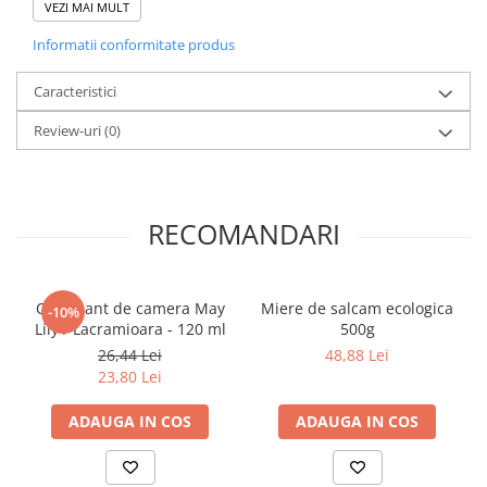
VEZI MAI MULT
Literatura Romana
Literatura Universala
Informatii conformitate produs
Poezie
Caracteristici
Romane de dragoste, Carti
Review-uri
(0)
romantice
Senzatii/Dragoste
Senzatii/Erotic
RECOMANDARI
Senzatii/Suspans
Senzatii/Thriller
SF & Fantasy
Odorizant de camera May
Miere de salcam ecologica
-10%
Lily / Lacramioara - 120 ml
500g
Teatru
26,44 Lei
48,88 Lei
Teens Book Club
23,80 Lei
Umor
ADAUGA IN COS
ADAUGA IN COS
Birotica & Papetarie
Adezivi si benzi adezive