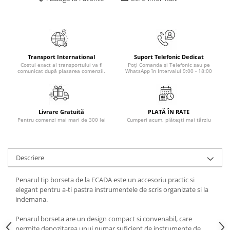
Masaj
MedConnect
Medicina & Farmacie
Medicina Pentru Toti
Transport International
Suport Telefonic Dedicat
Costul exact al transportului va fi
Poți Comanda și Telefonic sau pe
SealfHealing
comunicat după plasarea comenzii.
WhatsApp în Intervalul 9:00 - 18:00
Sport
Starea de bine
Livrare Gratuită
PLATĂ ÎN RATE
Terapii Alternative
Pentru comenzi mai mari de 300 lei
Cumperi acum, plătești mai târziu
AudioBook
Beletristica
Descriere
Biografii, Memorii, Jurnale
Carti erotice
Penarul tip borseta de la ECADA este un accesoriu practic si
elegant pentru a-ti pastra instrumentele de scris organizate si la
Carti pentru Adolescenti, Young
indemana.
Adult
Crime, Thriller, Mistery
Penarul borseta are un design compact si convenabil, care
permite depozitarea unui numar suficient de instrumente de