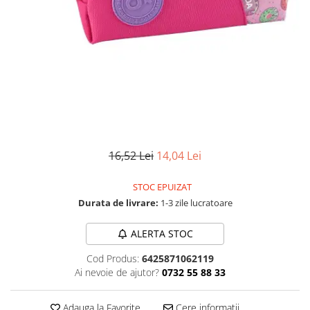
Numerologie
Paranormal
Parapsihologie
Ramtha
Audiobook
ReConnect
Religie
Crestinism
16,52 Lei
14,04 Lei
ScienceConnection
STOC EPUIZAT
SelfConnect
Durata de livrare:
1-3 zile lucratoare
SelfHealing
ALERTA STOC
Vindecare Spirituala
Sanatate
Cod Produs:
6425871062119
Ai nevoie de ajutor?
0732 55 88 33
Diete
Gastronomik
Adauga la Favorite
Cere informatii