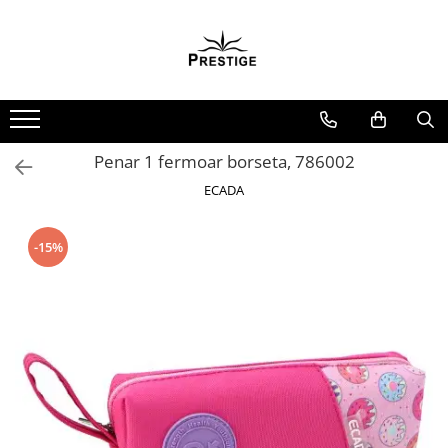
Toate Produsele
Noutati
Promotii
Pachete Speciale Carti
Penar 1 fermoar borseta, 786002
Spiritualitate - Ezoterism
ECADA
AngelConnection
Arte Divinatorii
-15%
Astrologie
Chiromantie
Dezvoltare Spirituala
KidConnection
Minte Corp
New Illuminati Files