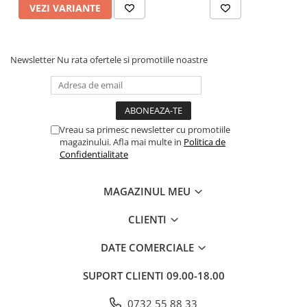
VEZI VARIANTE
Cadouri
Carti in dar
Carti pentru copii
Newsletter
Nu rata ofertele si promotiile noastre
Beletristica
Literatura Romana
Literatura Universala
Poezie
Vreau sa primesc newsletter cu promotiile
magazinului. Afla mai multe in
Politica de
SF & Fantasy
Confidentialitate
Carte Prescolara, Joc
Carti cartonate
MAGAZINUL MEU
Descopera lumea
CLIENTI
Descopera si invata
Din ograda
DATE COMERCIALE
Povesti pe roti
SUPORT CLIENTI
09.00-18.00
Primele notiuni
Carti de colorat
0732 55 88 33