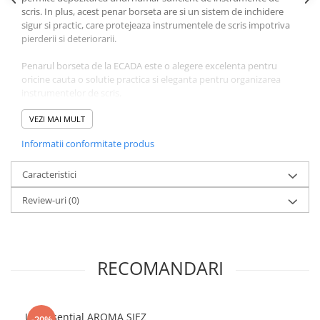
Literatura Romana
scris. In plus, acest penar borseta are si un sistem de inchidere
sigur si practic, care protejeaza instrumentele de scris impotriva
Literatura Universala
pierderii si deteriorarii.
Poezie
Penarul borseta de la ECADA este o alegere excelenta pentru
Romane de dragoste, Carti
oricine cauta o solutie practica si eleganta pentru organizarea
romantice
instrumentelor de scris.
Senzatii/Dragoste
Caracteristici produs:
VEZI MAI MULT
Senzatii/Erotic
Informatii conformitate produs
Dimensiune: 20 x 5 x 7 cm
Senzatii/Suspans
Material: Poliester
Culoare: Roz
Caracteristici
Senzatii/Thriller
Tip inchidere: Fermoar.
SF & Fantasy
Review-uri
(0)
Teatru
Teens Book Club
RECOMANDARI
Umor
Birotica & Papetarie
Adezivi si benzi adezive
Ulei Esential AROMA SIEZ
-20%