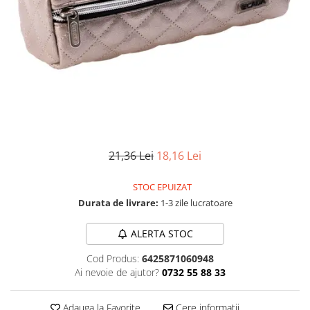
Numerologie
Paranormal
Parapsihologie
Ramtha
Audiobook
ReConnect
Religie
Crestinism
21,36 Lei
18,16 Lei
ScienceConnection
STOC EPUIZAT
SelfConnect
Durata de livrare:
1-3 zile lucratoare
SelfHealing
ALERTA STOC
Vindecare Spirituala
Sanatate
Cod Produs:
6425871060948
Ai nevoie de ajutor?
0732 55 88 33
Diete
Gastronomik
Adauga la Favorite
Cere informatii