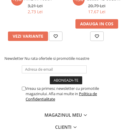
Articole Birotica
3,21 Lei
20,79 Lei
2,73 Lei
17,67 Lei
Accesorii Arhivare
Calculator
ADAUGA IN COS
Hartie si Accesorii
Instrumente de scris
VEZI VARIANTE
Organizare si Arhivare
Seturi birotica
Articole scolare
Newsletter
Nu rata ofertele si promotiile noastre
Arta
Caiete si Carnetele scolare
Coperti, Mape, Etichete
Vreau sa primesc newsletter cu promotiile
Ghiozdane si Penare scolare
magazinului. Afla mai multe in
Politica de
Instrumente de scris
Confidentialitate
Instrumente si Truse Geometrie
Seturi scolare
MAGAZINUL MEU
Calculator
CLIENTI
Consumabile & Accesorii