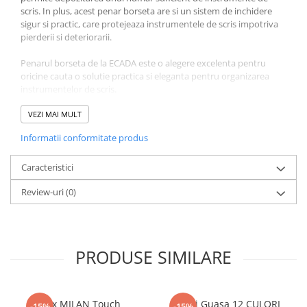
Literatura Romana
scris. In plus, acest penar borseta are si un sistem de inchidere
sigur si practic, care protejeaza instrumentele de scris impotriva
Literatura Universala
pierderii si deteriorarii.
Poezie
Penarul borseta de la ECADA este o alegere excelenta pentru
Romane de dragoste, Carti
oricine cauta o solutie practica si eleganta pentru organizarea
romantice
instrumentelor de scris.
Senzatii/Dragoste
Caracteristici produs:
VEZI MAI MULT
Senzatii/Erotic
Informatii conformitate produs
Dimensiune: 21 x 7 x 7 cm
Senzatii/Suspans
Material: Piele sintetica
Culoare: Lila
Caracteristici
Senzatii/Thriller
Tip inchidere: Fermoar.
SF & Fantasy
Review-uri
(0)
Teatru
Teens Book Club
PRODUSE SIMILARE
Umor
Birotica & Papetarie
Adezivi si benzi adezive
Pix MILAN Touch
Culori Guasa 12 CULORI
-15%
-15%