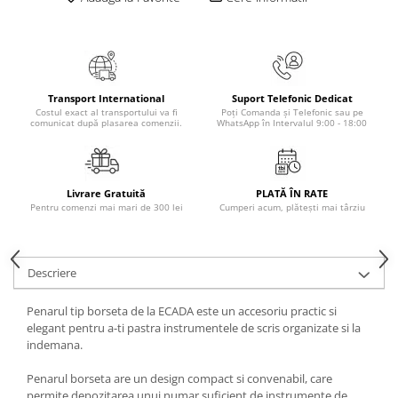
Masaj
MedConnect
Medicina & Farmacie
Medicina Pentru Toti
Transport International
Suport Telefonic Dedicat
Costul exact al transportului va fi
Poți Comanda și Telefonic sau pe
SealfHealing
comunicat după plasarea comenzii.
WhatsApp în Intervalul 9:00 - 18:00
Sport
Starea de bine
Livrare Gratuită
PLATĂ ÎN RATE
Terapii Alternative
Pentru comenzi mai mari de 300 lei
Cumperi acum, plătești mai târziu
AudioBook
Beletristica
Descriere
Biografii, Memorii, Jurnale
Carti erotice
Penarul tip borseta de la ECADA este un accesoriu practic si
elegant pentru a-ti pastra instrumentele de scris organizate si la
Carti pentru Adolescenti, Young
indemana.
Adult
Crime, Thriller, Mistery
Penarul borseta are un design compact si convenabil, care
permite depozitarea unui numar suficient de instrumente de