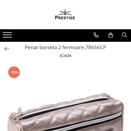
Toate Produsele
Noutati
Promotii
Pachete Speciale Carti
Penar borseta 2 fermoare,78656CP
Spiritualitate - Ezoterism
ECADA
AngelConnection
Arte Divinatorii
-15%
Astrologie
Chiromantie
Dezvoltare Spirituala
KidConnection
Minte Corp
New Illuminati Files