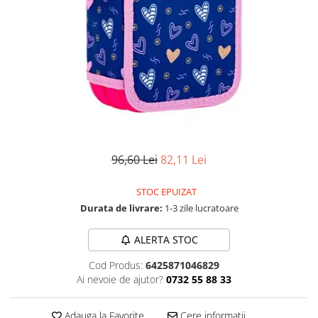
Numerologie
Paranormal
Parapsihologie
Ramtha
Audiobook
ReConnect
Religie
Crestinism
96,60 Lei
82,11 Lei
ScienceConnection
STOC EPUIZAT
SelfConnect
Durata de livrare:
1-3 zile lucratoare
SelfHealing
ALERTA STOC
Vindecare Spirituala
Sanatate
Cod Produs:
6425871046829
Ai nevoie de ajutor?
0732 55 88 33
Diete
Gastronomik
Adauga la Favorite
Cere informatii