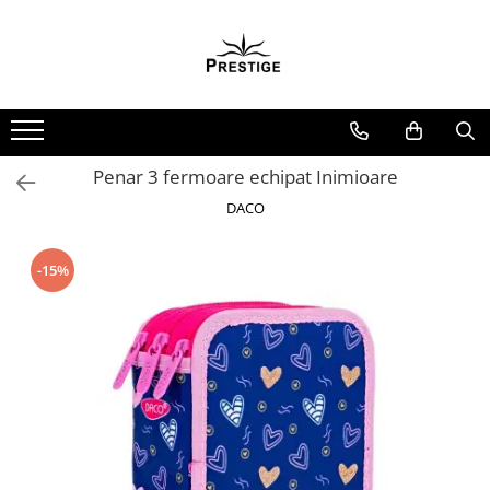
Toate Produsele
Noutati
Promotii
Pachete Speciale Carti
Penar 3 fermoare echipat Inimioare
Spiritualitate - Ezoterism
DACO
AngelConnection
Arte Divinatorii
-15%
Astrologie
Chiromantie
Dezvoltare Spirituala
KidConnection
Minte Corp
New Illuminati Files