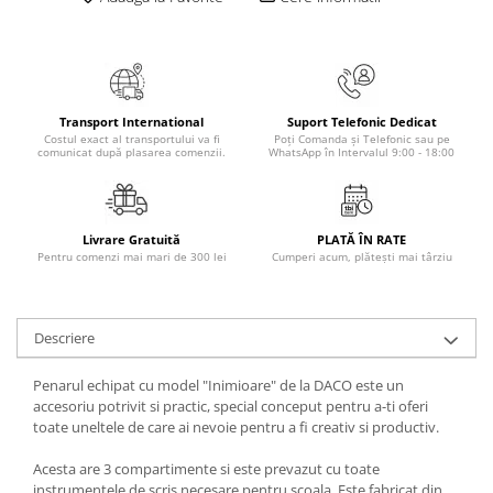
Masaj
MedConnect
Medicina & Farmacie
Medicina Pentru Toti
Transport International
Suport Telefonic Dedicat
Costul exact al transportului va fi
Poți Comanda și Telefonic sau pe
SealfHealing
comunicat după plasarea comenzii.
WhatsApp în Intervalul 9:00 - 18:00
Sport
Starea de bine
Livrare Gratuită
PLATĂ ÎN RATE
Terapii Alternative
Pentru comenzi mai mari de 300 lei
Cumperi acum, plătești mai târziu
AudioBook
Beletristica
Descriere
Biografii, Memorii, Jurnale
Carti erotice
Penarul echipat cu model "Inimioare" de la DACO este un
accesoriu potrivit si practic, special conceput pentru a-ti oferi
Carti pentru Adolescenti, Young
toate uneltele de care ai nevoie pentru a fi creativ si productiv.
Adult
Crime, Thriller, Mistery
Acesta are 3 compartimente si este prevazut cu toate
instrumentele de scris necesare pentru scoala. Este fabricat din