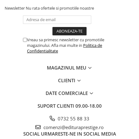
Cadouri
Newsletter
Nu rata ofertele si promotiile noastre
Carti in dar
Carti pentru copii
Beletristica
Vreau sa primesc newsletter cu promotiile
Literatura Romana
magazinului. Afla mai multe in
Politica de
Literatura Universala
Confidentialitate
Poezie
SF & Fantasy
MAGAZINUL MEU
Carte Prescolara, Joc
CLIENTI
Carti cartonate
Descopera lumea
DATE COMERCIALE
Descopera si invata
SUPORT CLIENTI
09.00-18.00
Din ograda
Povesti pe roti
0732 55 88 33
Primele notiuni
comenzi@edituraprestige.ro
Carti de colorat
SOCIAL
URMARESTE-NE IN SOCIAL MEDIA