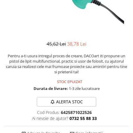
Instrumente de scris
Puzzle-uri
COLOREAZA CU PRIETENII
Audiobook
Instrumente si Truse Geometrie
Senzatii/Thriller
De colorat
Puzzle
ReConnect
Seturi scolare
Pot desena minunat
SF & Fantasy
Puzzle 3D Lemn
Religie
Calculator
Sa coloram cu Nicol
Teatru
Crestinism
Consumabile & Accesorii
Carti educative
Teens Book Club
ScienceConnection
Codul copiilor de succes
45,62 Lei
38,78 Lei
Umor
SelfConnect
Copii 0-7 ani
Pentru a-ti usura intregul proces de creare, DACOart iti propune un
SelfHealing
Clubul Premiantilor
pistol de lipit multifunctional, practic si usor de folosit, cu ajutorul
caruia sa realizezi cele mai frumoase proiecte sau amintiri pentru tine
Vindecare Spirituala
Super pitici 2-5 ani
si prietenii tai!
Culegeri Auxiliare
STOC EPUIZAT
Dezvoltare personala
Durata de livrare:
1-3 zile lucratoare
Dictionare
ALERTA STOC
Enciclopedii
Cod Produs:
6425871022526
Kids Book Club
Ai nevoie de ajutor?
0732 55 88 33
Legende istorice
Literatura Scolara