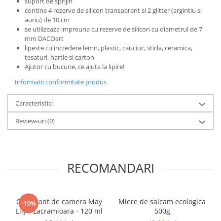
suport de sprijin
Povesti ilustrate
contine 4 rezerve de silicon transparent si 2 glitter (argintiu si
Povesti - Basme - Legende
auriu) de 10 cm
se utilizeaza impreuna cu rezerve de silicon cu diametrul de 7
Realitatea Augmentata
mm DACOart
lipeste cu incredere lemn, plastic, cauciuc, sticla, ceramica,
Religie pentru copii
tesaturi, hartie si carton
ScienceConnection
Ajutor cu bucurie, ce ajuta la lipire!
TP ROLL
Informatii conformitate produs
Caracteristici
Review-uri
(0)
RECOMANDARI
Odorizant de camera May
Miere de salcam ecologica
-10%
Lily / Lacramioara - 120 ml
500g