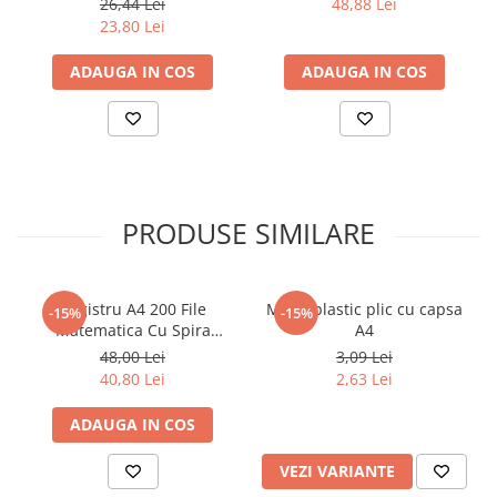
26,44 Lei
48,88 Lei
23,80 Lei
ADAUGA IN COS
ADAUGA IN COS
PRODUSE SIMILARE
Registru A4 200 File
Mapa plastic plic cu capsa
-15%
-15%
Matematica Cu Spira
A4
Coperta Policromie -
48,00 Lei
3,09 Lei
Matematica
40,80 Lei
2,63 Lei
ADAUGA IN COS
VEZI VARIANTE