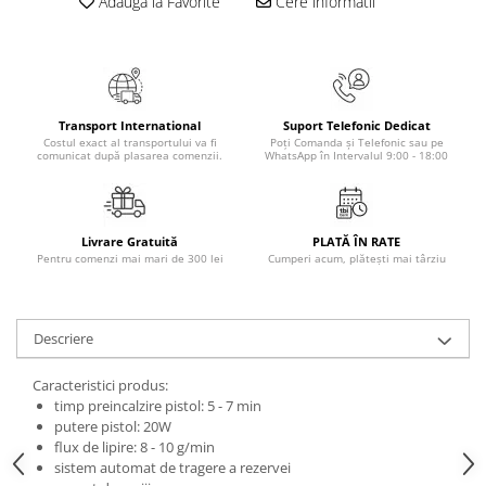
Adauga la Favorite
Cere informatii
Elevi de 10 plus
Lecturi Scolare
Lumea Copilariei
Ma pregatesc pentru scoala
Transport International
Suport Telefonic Dedicat
Costul exact al transportului va fi
Poți Comanda și Telefonic sau pe
Manuale - Carte Scolara
comunicat după plasarea comenzii.
WhatsApp în Intervalul 9:00 - 18:00
Clasa a II-a
Clasa a III-a
Clasa a IV-a
Livrare Gratuită
PLATĂ ÎN RATE
Pentru comenzi mai mari de 300 lei
Cumperi acum, plătești mai târziu
Clasa a V-a
Clasa a VI-a
Clasa a VII-a
Descriere
Clasa a VIII-a
Clasa I
Caracteristici produs:
timp preincalzire pistol: 5 - 7 min
Clasa pregatitoare
putere pistol: 20W
Limbi Straine
flux de lipire: 8 - 10 g/min
Povesti
sistem automat de tragere a rezervei