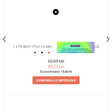
1 x PIX BEST STYLE 0.5 MM -
1 x VINDECAREA COPILULUI
ALBASTRU
INTERIOR
62,03 Lei
49,73 Lei
Economisesti 19,84 %
CUMPARA-LE IMPREUNA