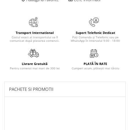
Elevi de 10 plus
Lecturi Scolare
Lumea Copilariei
Ma pregatesc pentru scoala
Transport International
Suport Telefonic Dedicat
Costul exact al transportului va fi
Poți Comanda și Telefonic sau pe
Manuale - Carte Scolara
comunicat după plasarea comenzii.
WhatsApp în Intervalul 9:00 - 18:00
Clasa a II-a
Clasa a III-a
Livrare Gratuită
PLATĂ ÎN RATE
Clasa a IV-a
Pentru comenzi mai mari de 300 lei
Cumperi acum, plătești mai târziu
Clasa a V-a
Clasa a VI-a
Clasa a VII-a
PACHETE SI PROMOTII
Clasa a VIII-a
Clasa I
Clasa pregatitoare
Limbi Straine
Povesti