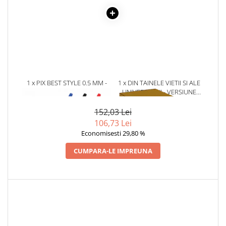
Povesti ilustrate
Povesti - Basme - Legende
Realitatea Augmentata
Religie pentru copii
ScienceConnection
TP ROLL
1 x PIX BEST STYLE 0.5 MM -
1 x DIN TAINELE VIETII SI ALE
ALBASTRU
UNIVERSULUI - VERSIUNE
ORIGINALA DIN 1939.
VOLUMELE I-III. CUTIE DE
152,03 Lei
COLECTIE -SCARLAT
106,73 Lei
DEMETRESCU
Economisesti 29,80 %
CUMPARA-LE IMPREUNA