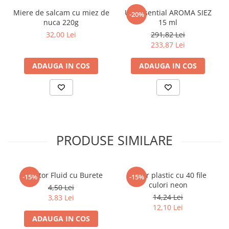
Miere de salcam cu miez de
Ulei Esential AROMA SIEZ
-20%
nuca 220g
15 ml
32,00 Lei
291,82 Lei
233,87 Lei
ADAUGA IN COS
ADAUGA IN COS
PRODUSE SIMILARE
Corector Fluid cu Burete
Dosar plastic cu 40 file
-15%
-15%
culori neon
4,50 Lei
14,24 Lei
3,83 Lei
12,10 Lei
ADAUGA IN COS