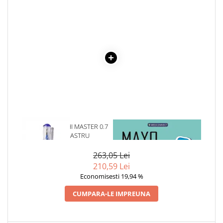
Cadouri
Carti in dar
Carti pentru copii
Beletristica
Literatura Romana
Literatura Universala
Poezie
SF & Fantasy
Carte Prescolara, Joc
1 x PIX CU GEL HI MASTER 0.7
1 x MAYO CLINIC. CARTEA
Carti cartonate
MM - ALBASTRU
ESENTIALA DESPRE DIABETUL
ZAHARAT
Descopera lumea
263,05 Lei
Descopera si invata
210,59 Lei
Din ograda
Economisesti 19,94 %
Povesti pe roti
CUMPARA-LE IMPREUNA
Primele notiuni
Carti de colorat