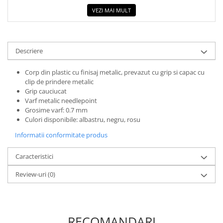
COLOREAZA CU PRIETENII
VEZI MAI MULT
De colorat
Pot desena minunat
Sa coloram cu Nicol
Descriere
Carti educative
Corp din plastic cu finisaj metalic, prevazut cu grip si capac cu
Codul copiilor de succes
clip de prindere metalic
Copii 0-7 ani
Grip cauciucat
Varf metalic needlepoint
Clubul Premiantilor
Grosime varf: 0.7 mm
Super pitici 2-5 ani
Culori disponibile: albastru, negru, rosu
Culegeri Auxiliare
Informatii conformitate produs
Dezvoltare personala
Caracteristici
Dictionare
Review-uri
(0)
Enciclopedii
Kids Book Club
Legende istorice
RECOMANDARI
Literatura Scolara