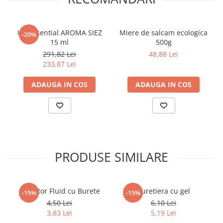
Elevi de 10 plus
Lecturi Scolare
Ulei Esential AROMA SIEZ
Miere de salcam ecologica
-20%
Lumea Copilariei
15 ml
500g
291,82 Lei
48,88 Lei
Ma pregatesc pentru scoala
233,87 Lei
Manuale - Carte Scolara
ADAUGA IN COS
ADAUGA IN COS
Clasa a II-a
Clasa a III-a
Clasa a IV-a
Clasa a V-a
Clasa a VI-a
Clasa a VII-a
PRODUSE SIMILARE
Clasa a VIII-a
Clasa I
Corector Fluid cu Burete
Buretiera cu gel
Clasa pregatitoare
-15%
-15%
4,50 Lei
6,10 Lei
Limbi Straine
3,83 Lei
5,19 Lei
Povesti