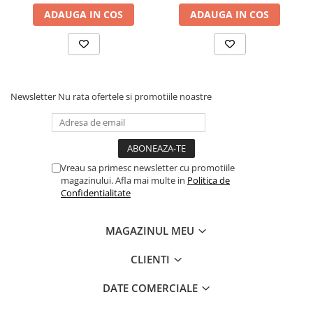
Povesti ilustrate
ADAUGA IN COS
ADAUGA IN COS
Povesti - Basme - Legende
Realitatea Augmentata
Religie pentru copii
ScienceConnection
Newsletter
Nu rata ofertele si promotiile noastre
TP ROLL
Ceai si Cafea
Cafea
Vreau sa primesc newsletter cu promotiile
Cafea terapeutica
magazinului. Afla mai multe in
Politica de
Confidentialitate
Ceai
Dezvoltare Personala
MAGAZINUL MEU
BUSINESS
CLIENTI
Carti de joc
Dezvoltare Personala Adulti
DATE COMERCIALE
Dezvoltare Profesionala