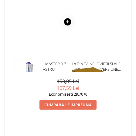
Literatura Romana
Literatura Universala
Poezie
Romane de dragoste, Carti
romantice
Senzatii/Dragoste
Senzatii/Erotic
1 x PIX CU GEL HI MASTER 0.7
1 x DIN TAINELE VIETII SI ALE
Senzatii/Suspans
MM - ALBASTRU
UNIVERSULUI - VERSIUNE
ORIGINALA DIN 1939.
Senzatii/Thriller
VOLUMELE I-III. CUTIE DE
153,05 Lei
SF & Fantasy
COLECTIE -SCARLAT
107,59 Lei
DEMETRESCU
Teatru
Economisesti 29,70 %
Teens Book Club
CUMPARA-LE IMPREUNA
Umor
Birotica & Papetarie
Adezivi si benzi adezive