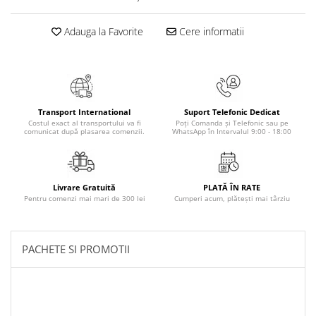
Masaj
MedConnect
Adauga la Favorite
Cere informatii
Medicina & Farmacie
Medicina Pentru Toti
SealfHealing
Transport International
Suport Telefonic Dedicat
Sport
Costul exact al transportului va fi
Poți Comanda și Telefonic sau pe
comunicat după plasarea comenzii.
WhatsApp în Intervalul 9:00 - 18:00
Starea de bine
Terapii Alternative
AudioBook
Livrare Gratuită
PLATĂ ÎN RATE
Pentru comenzi mai mari de 300 lei
Cumperi acum, plătești mai târziu
Beletristica
Biografii, Memorii, Jurnale
Carti erotice
PACHETE SI PROMOTII
Carti pentru Adolescenti, Young
Adult
Crime, Thriller, Mistery