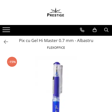
Toate Produsele
Noutati
Promotii
Pachete Speciale Carti
Pix cu Gel Hi Master 0.7 mm - Albastru
Spiritualitate - Ezoterism
FLEXOFFICE
AngelConnection
Arte Divinatorii
-15%
Astrologie
Chiromantie
Dezvoltare Spirituala
KidConnection
Minte Corp
New Illuminati Files