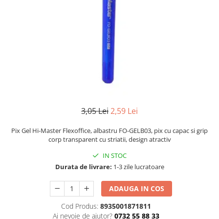
Numerologie
Paranormal
Parapsihologie
Ramtha
Audiobook
ReConnect
Religie
Crestinism
3,05 Lei
2,59 Lei
ScienceConnection
Pix Gel Hi-Master Flexoffice, albastru FO-GELB03, pix cu capac si grip
SelfConnect
corp transparent cu striatii, design atractiv
SelfHealing
IN STOC
Durata de livrare:
1-3 zile lucratoare
Vindecare Spirituala
Sanatate
ADAUGA IN COS
Diete
Cod Produs:
8935001871811
Gastronomik
Ai nevoie de ajutor?
0732 55 88 33