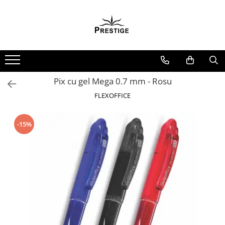
Toate Produsele
Noutati
Promotii
Pachete Speciale Carti
Pix cu gel Mega 0.7 mm - Rosu
Spiritualitate - Ezoterism
FLEXOFFICE
AngelConnection
Arte Divinatorii
-15%
Astrologie
Chiromantie
Dezvoltare Spirituala
KidConnection
Minte Corp
New Illuminati Files