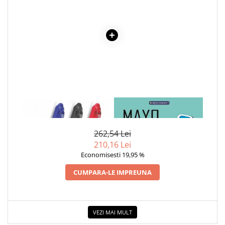
Cadouri
Carti in dar
Carti pentru copii
Beletristica
Literatura Romana
Literatura Universala
Poezie
1 x PIX CU GEL MEGA 0.7 MM -
1 x MAYO CLINIC. CARTEA
SF & Fantasy
ROSU
ESENTIALA DESPRE DIABETUL
Carte Prescolara, Joc
ZAHARAT
262,54 Lei
Carti cartonate
210,16 Lei
Descopera lumea
Economisesti 19,95 %
Descopera si invata
CUMPARA-LE IMPREUNA
Din ograda
Povesti pe roti
Primele notiuni
VEZI MAI MULT
Carti de colorat