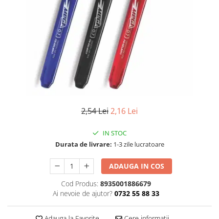
Numerologie
Paranormal
Parapsihologie
Ramtha
Audiobook
ReConnect
Religie
Crestinism
2,54 Lei
2,16 Lei
ScienceConnection
IN STOC
SelfConnect
Durata de livrare:
1-3 zile lucratoare
SelfHealing
ADAUGA IN COS
Vindecare Spirituala
Sanatate
Cod Produs:
8935001886679
Ai nevoie de ajutor?
0732 55 88 33
Diete
Gastronomik
Adauga la Favorite
Cere informatii