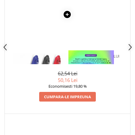
Articole Birotica
Accesorii Arhivare
Calculator
Hartie si Accesorii
Instrumente de scris
Organizare si Arhivare
Seturi birotica
1 x PIX CU GEL MEGA 0.7 MM -
1 x VINDECAREA COPILULUI
Articole scolare
ROSU
INTERIOR
Arta
62,54 Lei
Caiete si Carnetele scolare
50,16 Lei
Coperti, Mape, Etichete
Economisesti 19,80 %
Ghiozdane si Penare scolare
CUMPARA-LE IMPREUNA
Instrumente de scris
Instrumente si Truse Geometrie
Seturi scolare
Calculator
Consumabile & Accesorii