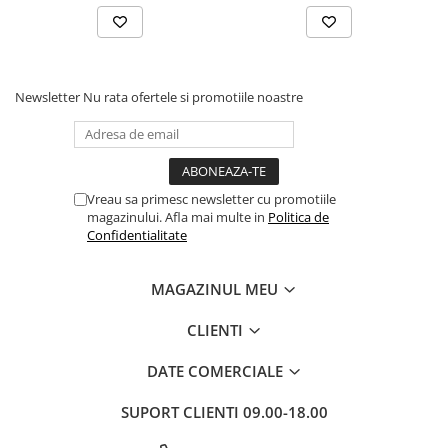
Povesti ilustrate
Povesti - Basme - Legende
Realitatea Augmentata
Newsletter
Nu rata ofertele si promotiile noastre
Religie pentru copii
ScienceConnection
TP ROLL
Vreau sa primesc newsletter cu promotiile
Ceai si Cafea
magazinului. Afla mai multe in
Politica de
Cafea
Confidentialitate
Cafea terapeutica
Ceai
MAGAZINUL MEU
Dezvoltare Personala
CLIENTI
BUSINESS
DATE COMERCIALE
Carti de joc
Dezvoltare Personala Adulti
SUPORT CLIENTI
09.00-18.00
Dezvoltare Profesionala