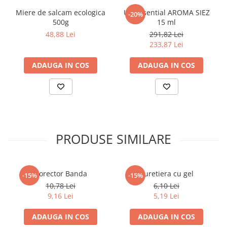
Miere de salcam ecologica
Ulei Esential AROMA SIEZ
-20%
Elevi de 10 plus
500g
15 ml
Lecturi Scolare
48,88 Lei
291,82 Lei
Lumea Copilariei
233,87 Lei
Ma pregatesc pentru scoala
ADAUGA IN COS
ADAUGA IN COS
Manuale - Carte Scolara
Clasa a II-a
Clasa a III-a
Clasa a IV-a
Clasa a V-a
PRODUSE SIMILARE
Clasa a VI-a
Clasa a VII-a
Clasa a VIII-a
Corector Banda
Buretiera cu gel
-15%
-15%
Clasa I
10,78 Lei
6,10 Lei
Clasa pregatitoare
9,16 Lei
5,19 Lei
Limbi Straine
ADAUGA IN COS
ADAUGA IN COS
Povesti