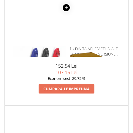
Literatura Romana
Literatura Universala
Poezie
Romane de dragoste, Carti
romantice
Senzatii/Dragoste
1 x PIX CU GEL MEGA 0.7 MM -
1 x DIN TAINELE VIETII SI ALE
ROSU
UNIVERSULUI - VERSIUNE
Senzatii/Erotic
ORIGINALA DIN 1939.
Senzatii/Suspans
VOLUMELE I-III. CUTIE DE
152,54 Lei
COLECTIE -SCARLAT
107,16 Lei
Senzatii/Thriller
DEMETRESCU
Economisesti 29,75 %
SF & Fantasy
CUMPARA-LE IMPREUNA
Teatru
Teens Book Club
Umor
Birotica & Papetarie
Adezivi si benzi adezive