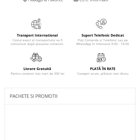
Masaj
MedConnect
Medicina & Farmacie
Medicina Pentru Toti
Transport International
Suport Telefonic Dedicat
Costul exact al transportului va fi
Poți Comanda și Telefonic sau pe
SealfHealing
comunicat după plasarea comenzii.
WhatsApp în Intervalul 9:00 - 18:00
Sport
Starea de bine
Livrare Gratuită
PLATĂ ÎN RATE
Terapii Alternative
Pentru comenzi mai mari de 300 lei
Cumperi acum, plătești mai târziu
AudioBook
Beletristica
PACHETE SI PROMOTII
Biografii, Memorii, Jurnale
Carti erotice
Carti pentru Adolescenti, Young
Adult
Crime, Thriller, Mistery