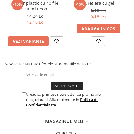
Dosar plastic cu 40 file
Buretiera cu gel
-15%
-15%
culori neon
6,10 Lei
14,24 Lei
5,19 Lei
12,10 Lei
ADAUGA IN COS
VEZI VARIANTE
Newsletter
Nu rata ofertele si promotiile noastre
Vreau sa primesc newsletter cu promotiile
magazinului. Afla mai multe in
Politica de
Confidentialitate
MAGAZINUL MEU
CLIENTI