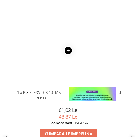
Povesti ilustrate
Povesti - Basme - Legende
Realitatea Augmentata
Religie pentru copii
ScienceConnection
TP ROLL
1 x PIX FLEXSTICK 1.0 MM -
1 x VINDECAREA COPILULUI
ROSU
INTERIOR
61,02 Lei
48,87 Lei
Economisesti 19,92 %
CUMPARA-LE IMPREUNA