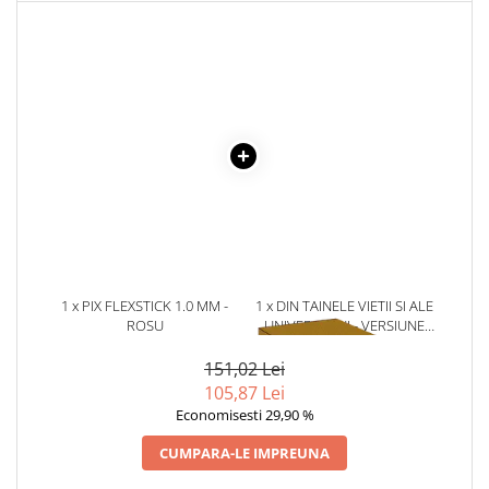
Elevi de 10 plus
Lecturi Scolare
Lumea Copilariei
Ma pregatesc pentru scoala
Manuale - Carte Scolara
Clasa a II-a
Clasa a III-a
Clasa a IV-a
Clasa a V-a
Clasa a VI-a
1 x PIX FLEXSTICK 1.0 MM -
1 x DIN TAINELE VIETII SI ALE
ROSU
UNIVERSULUI - VERSIUNE
Clasa a VII-a
ORIGINALA DIN 1939.
Clasa a VIII-a
VOLUMELE I-III. CUTIE DE
151,02 Lei
Clasa I
COLECTIE -SCARLAT
105,87 Lei
DEMETRESCU
Clasa pregatitoare
Economisesti 29,90 %
Limbi Straine
CUMPARA-LE IMPREUNA
Povesti