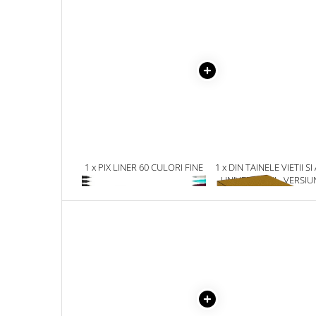
Masaj
MedConnect
Medicina & Farmacie
Medicina Pentru Toti
SealfHealing
Sport
Starea de bine
Terapii Alternative
1 x PIX LINER 60 CULORI FINE
1 x DIN TAINELE VIETII SI
BRUSH
UNIVERSULUI - VERSIU
AudioBook
ORIGINALA DIN 1939.
Beletristica
VOLUMELE I-III. CUTIE 
COLECTIE -SCARLAT
Biografii, Memorii, Jurnale
DEMETRESCU
Carti erotice
Carti pentru Adolescenti, Young
Adult
Crime, Thriller, Mistery