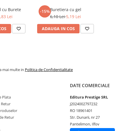
d cu Burete
Buretiera cu gel
-15%
,83 Lei
6,10 Lei
5,19 Lei
COS
ADAUGA IN COS
la mai multe in
Politica de Confidentialitate
DATE COMERCIALE
 Plata
Editura Prestige SRL
e Retur
J2024002797232
Produselor
RO 18961401
de Retur
Str. Dunarii, nr 27
Pantelimon, Ilfov
L