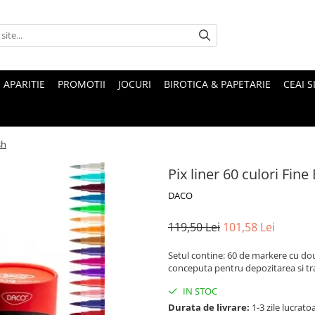
 APARITIE
PROMOTII
JOCURI
BIROTICA & PAPETARIE
CEAI S
sh
Pix liner 60 culori Fine
DACO
119,50 Lei
101,58 Lei
Setul contine: 60 de markere cu dou
conceputa pentru depozitarea si tr
IN STOC
Durata de livrare:
1-3 zile lucrato