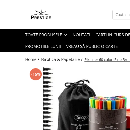
Toate Produsele
Noutati
TOATE PRODUSELE
NOUTATI
CARTI IN CURS DE
Promotii
Pachete Speciale Carti
PROMOTIILE LUNII
VREAU SĂ PUBLIC O CARTE
Spiritualitate - Ezoterism
Home /
Birotica & Papetarie /
Pix liner 60 culori Fine Bru
AngelConnection
Arte Divinatorii
-15%
Astrologie
Chiromantie
Dezvoltare Spirituala
KidConnection
Minte Corp
New Illuminati Files