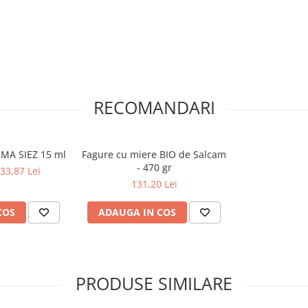
l pentru a fi folosit pe
sau plastic.
u amatori si ofera-le o
RECOMANDARI
OMA SIEZ 15 ml
Fagure cu miere BIO de Salcam
- 470 gr
33,87 Lei
131,20 Lei
COS
ADAUGA IN COS
PRODUSE SIMILARE