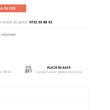
A IN COS
Ai nevoie de ajutor?
0732 55 88 33
informatii
PLATĂ ÎN RATE
 300 lei
Cumperi acum, plătești mai târziu