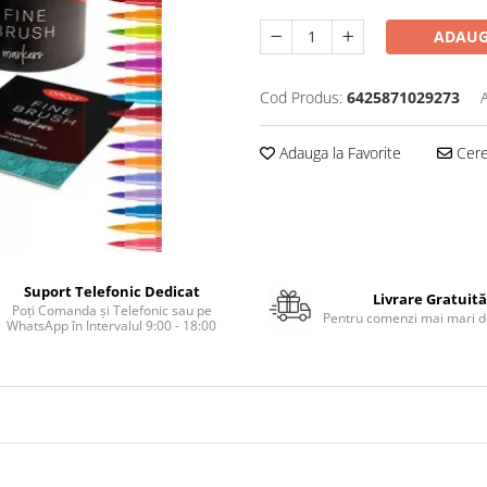
ADAUG
Cod Produs:
6425871029273
Adauga la Favorite
Cere 
Suport Telefonic Dedicat
Livrare Gratuită
Poți Comanda și Telefonic sau pe
Pentru comenzi mai mari de
WhatsApp în Intervalul 9:00 - 18:00