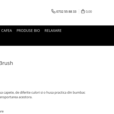
0732 55 88 33
0,00
I CAFEA
PRODUSE BIO
RELAXARE
 Brush
a capete, de diferite culori si o husa practica din bumbac
ansportarea acestora.
are