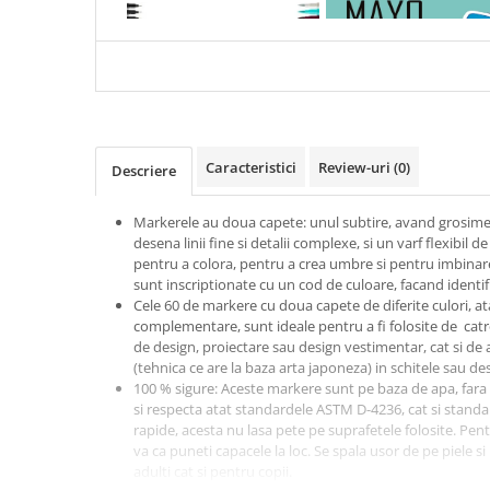
BRUSH
ESENTIALA DESPRE DIAB
Articole Birotica
ZAHARAT
Accesorii Arhivare
Calculator
Hartie si Accesorii
Instrumente de scris
Organizare si Arhivare
Caracteristici
Review-uri
(0)
Descriere
Seturi birotica
Articole scolare
Markerele au doua capete: unul subtire, avand grosime
desena linii fine si detalii complexe, si un varf flexibil
Arta
pentru a colora, pentru a crea umbre si pentru imbinar
Caiete si Carnetele scolare
sunt inscriptionate cu un cod de culoare, facand identi
Cele 60 de markere cu doua capete de diferite culori, atat
Coperti, Mape, Etichete
complementare, sunt ideale pentru a fi folosite de catre
Ghiozdane si Penare scolare
de design, proiectare sau design vestimentar, cat si de
Instrumente de scris
(tehnica ce are la baza arta japoneza) in schitele sau de
100 % sigure: Aceste markere sunt pe baza de apa, fara al
Instrumente si Truse Geometrie
si respecta atat standardele ASTM D-4236, cat si standa
Seturi scolare
rapide, acesta nu lasa pete pe suprafetele folosite. Pentr
Calculator
va ca puneti capacele la loc. Se spala usor de pe piele si
adulti cat si pentru copii.
Consumabile & Accesorii