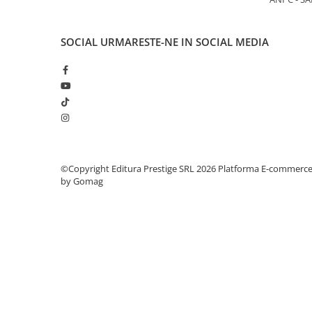
Elevi de 10 plus
Lecturi Scolare
SOCIAL
URMARESTE-NE IN SOCIAL MEDIA
Lumea Copilariei
Ma pregatesc pentru scoala
Manuale - Carte Scolara
Clasa a II-a
Clasa a III-a
Clasa a IV-a
©Copyright Editura Prestige SRL 2026
Platforma E-commerc
Clasa a V-a
by Gomag
Clasa a VI-a
Clasa a VII-a
Clasa a VIII-a
Clasa I
Clasa pregatitoare
Limbi Straine
Povesti