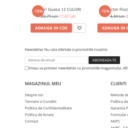
COLOREAZA CU PRIETENII
Culori Guasa 12 CULORI
Corector Flui
-15%
-15%
De colorat
20,79 Lei
17,67 Lei
4,50 Lei
3
Pot desena minunat
Sa coloram cu Nicol
ADAUGA IN COS
ADAUGA IN 
Carti educative
Codul copiilor de succes
Newsletter
Nu rata ofertele si promotiile noastre
Copii 0-7 ani
Clubul Premiantilor
Super pitici 2-5 ani
Vreau sa primesc newsletter cu promotiile magazinului. Af
Culegeri Auxiliare
MAGAZINUL MEU
CLIENTI
Dezvoltare personala
Dictionare
Despre noi
Metode de
Enciclopedii
Termeni si Conditii
Politica d
Politica de Confidentialitate
Garantia 
Kids Book Club
Politica de livrare
Formular 
Legende istorice
Contact
ANPC
ANPC - SA
Literatura Scolara