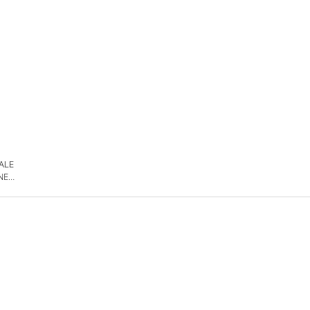
 ALE
NE
DE