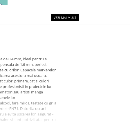
ETUL
VEZI MAI MULT
a de 0.4 mm, ideal pentru a
 de pensula de 1.6 mm, perfect
ea culorilor. Capacele markerelor
ficarea acestora mai usoara.
 culori primare, cat si culori
 profesionisti in proiectele lor
 amatori sau artisti manga
senele lor
cool, fara miros, testate cu grija
rdele EN71. Datorita uscarii
u a evita uscarea lor, asigurati-
 haine si sunt potrivit atat pentru