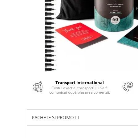
Numerologie
Paranormal
Parapsihologie
Ramtha
Audiobook
ReConnect
Religie
Crestinism
ScienceConnection
Transport International
SelfConnect
Costul exact al transportului va fi
comunicat după plasarea comenzii.
SelfHealing
Vindecare Spirituala
Sanatate
PACHETE SI PROMOTII
Diete
Gastronomik