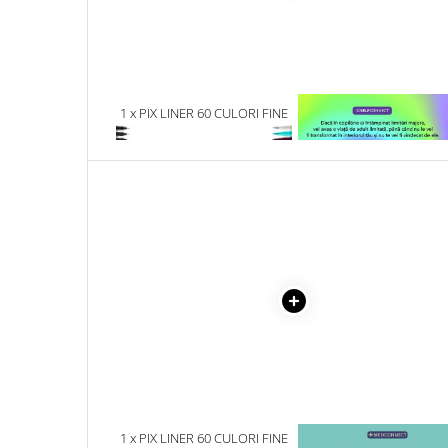
Literatura Romana
Literatura Universala
Poezie
Romane de dragoste, Carti
1 x PIX LINER 60 CULORI FINE
1 x VINDECAREA COPILU
romantice
BRUSH
INTERIOR
Senzatii/Dragoste
Senzatii/Erotic
Senzatii/Suspans
Senzatii/Thriller
SF & Fantasy
Teatru
Teens Book Club
Umor
Birotica & Papetarie
Adezivi si benzi adezive
1 x PIX LINER 60 CULORI FINE
1 x MAYO CLINIC. CART