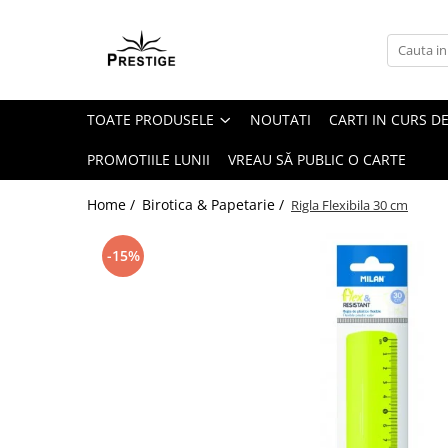
Toate Produsele
Noutati
TOATE PRODUSELE
NOUTATI
CARTI IN CURS DE
Promotii
Pachete Speciale Carti
PROMOTIILE LUNII
VREAU SĂ PUBLIC O CARTE
Spiritualitate - Ezoterism
Home /
Birotica & Papetarie /
Rigla Flexibila 30 cm
AngelConnection
Arte Divinatorii
-15%
Astrologie
Chiromantie
Dezvoltare Spirituala
KidConnection
Minte Corp
New Illuminati Files