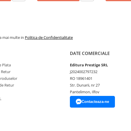
la mai multe in
Politica de Confidentialitate
DATE COMERCIALE
 Plata
Editura Prestige SRL
e Retur
J2024002797232
Produselor
RO 18961401
de Retur
Str. Dunarii, nr 27
Pantelimon, Ilfov
L
Contacteaza-ne