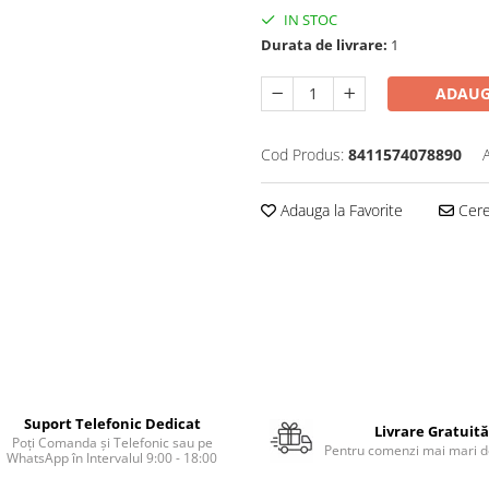
IN STOC
Durata de livrare:
1
ADAUG
Cod Produs:
8411574078890
Adauga la Favorite
Cere 
Suport Telefonic Dedicat
Livrare Gratuită
Poți Comanda și Telefonic sau pe
Pentru comenzi mai mari de
WhatsApp în Intervalul 9:00 - 18:00