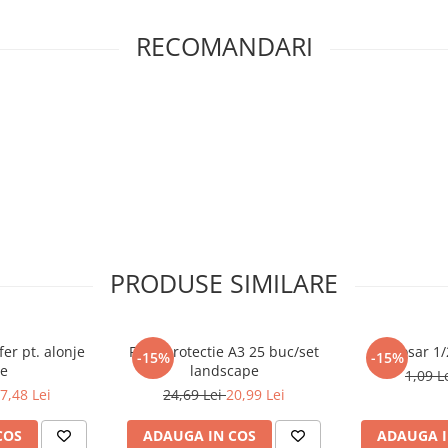
RECOMANDARI
PRODUSE SIMILARE
er pt. alonje
Folie protectie A3 25 buc/set
Dosar 1/
-15%
-15%
e
landscape
1,09 L
7,48 Lei
24,69 Lei
20,99 Lei
COS
ADAUGA IN COS
ADAUGA I