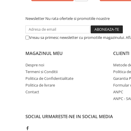
COLOREAZA CU PRIETENII
De colorat
Newsletter
Nu rata ofertele si promotiile noastre
Pot desena minunat
Sa coloram cu Nicol
Carti educative
Vreau sa primesc newsletter cu promotiile magazinului. Af
Codul copiilor de succes
Copii 0-7 ani
MAGAZINUL MEU
CLIENTI
Clubul Premiantilor
Despre noi
Metode de
Super pitici 2-5 ani
Termeni si Conditii
Politica d
Culegeri Auxiliare
Politica de Confidentialitate
Garantia 
Politica de livrare
Formular 
Dezvoltare personala
Contact
ANPC
Dictionare
ANPC - SA
Enciclopedii
Kids Book Club
SOCIAL
URMARESTE-NE IN SOCIAL MEDIA
Legende istorice
Literatura Scolara