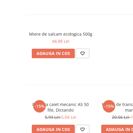
Cadouri
Carti in dar
Carti pentru copii
Beletristica
Miere de salcam ecologica 500g
Literatura Romana
48,88 Lei
Literatura Universala
ADAUGA IN COS
Poezie
SF & Fantasy
Carte Prescolara, Joc
Carti cartonate
Descopera lumea
Descopera si invata
Rezerva caiet mecanic A5 50
Maner de transf
Din ograda
-15%
-15%
file, Dictando
mar
Povesti pe roti
5,93 Lei
5,04 Lei
20,56 Lei
1
Primele notiuni
Carti de colorat
ADAUGA IN COS
ADAUGA IN 