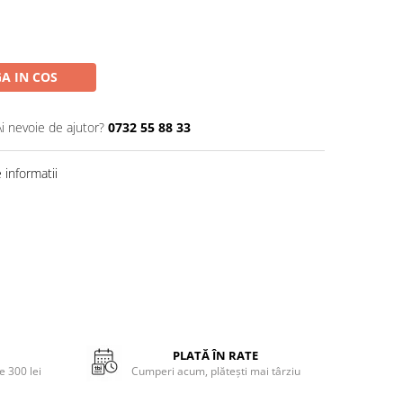
A IN COS
Ai nevoie de ajutor?
0732 55 88 33
informatii
PLATĂ ÎN RATE
 300 lei
Cumperi acum, plătești mai târziu