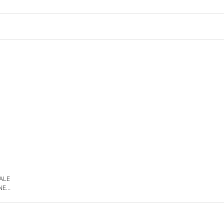
 ALE
NE
DE