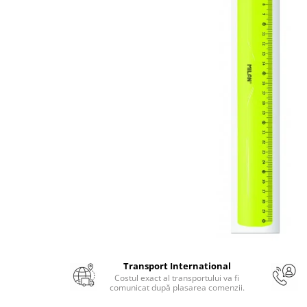
Numerologie
Paranormal
Parapsihologie
Ramtha
Audiobook
ReConnect
Religie
Crestinism
ScienceConnection
SelfConnect
SelfHealing
Vindecare Spirituala
Sanatate
Transport International
Diete
Costul exact al transportului va fi
comunicat după plasarea comenzii.
Gastronomik