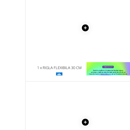
Literatura Romana
Literatura Universala
Poezie
Romane de dragoste, Carti
romantice
Senzatii/Dragoste
Senzatii/Erotic
Senzatii/Suspans
1 x RIGLA FLEXIBILA 30 CM
1 x VINDECAREA COPILU
Senzatii/Thriller
INTERIOR
SF & Fantasy
Teatru
Teens Book Club
Umor
Birotica & Papetarie
Adezivi si benzi adezive