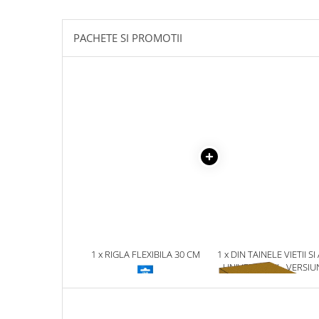
Masaj
MedConnect
PACHETE SI PROMOTII
Medicina & Farmacie
Medicina Pentru Toti
SealfHealing
Sport
Starea de bine
Terapii Alternative
AudioBook
Beletristica
Biografii, Memorii, Jurnale
Carti erotice
1 x RIGLA FLEXIBILA 30 CM
1 x DIN TAINELE VIETII SI
UNIVERSULUI - VERSIU
Carti pentru Adolescenti, Young
ORIGINALA DIN 1939.
Adult
VOLUMELE I-III. CUTIE 
Crime, Thriller, Mistery
COLECTIE -SCARLAT
DEMETRESCU