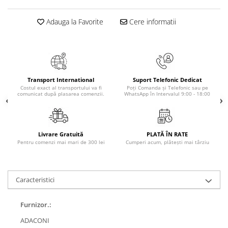
Elevi de 10 plus
Adauga la Favorite
Cere informatii
Lecturi Scolare
Lumea Copilariei
Ma pregatesc pentru scoala
Manuale - Carte Scolara
Transport International
Suport Telefonic Dedicat
Clasa a II-a
Costul exact al transportului va fi
Poți Comanda și Telefonic sau pe
comunicat după plasarea comenzii.
WhatsApp în Intervalul 9:00 - 18:00
Clasa a III-a
Clasa a IV-a
Clasa a V-a
Livrare Gratuită
PLATĂ ÎN RATE
Clasa a VI-a
Pentru comenzi mai mari de 300 lei
Cumperi acum, plătești mai târziu
Clasa a VII-a
Clasa a VIII-a
Clasa I
Caracteristici
Clasa pregatitoare
Furnizor.:
Limbi Straine
Povesti
ADACONI