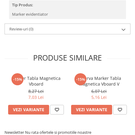
Povesti ilustrate
Tip Produs:
Povesti - Basme - Legende
Marker evidentiator
Realitatea Augmentata
Review-uri
(0)
Religie pentru copii
ScienceConnection
TP ROLL
PRODUSE SIMILARE
Marker Tabla Magnetica
Rezerva Marker Tabla
-15%
-15%
Vboard
Magnetica Vboard V
8,27 Lei
6,07 Lei
7,03 Lei
5,16 Lei
VEZI VARIANTE
VEZI VARIANTE
Newsletter
Nu rata ofertele si promotiile noastre