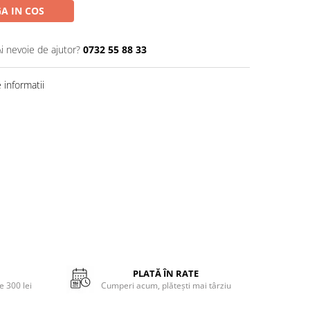
A IN COS
Ai nevoie de ajutor?
0732 55 88 33
informatii
PLATĂ ÎN RATE
 300 lei
Cumperi acum, plătești mai târziu