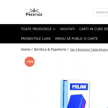
Toate Produsele
Noutati
TOATE PRODUSELE
NOUTATI
CARTI IN CURS DE
Promotii
Pachete Speciale Carti
PROMOTIILE LUNII
VREAU SĂ PUBLIC O CARTE
Spiritualitate - Ezoterism
Home /
Birotica & Papetarie /
Set 4 Markere Tabla Magne
AngelConnection
Arte Divinatorii
-15%
Astrologie
Chiromantie
Dezvoltare Spirituala
KidConnection
Minte Corp
New Illuminati Files