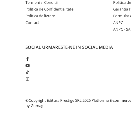
Termeni si Conditii
Politica d
COLOREAZA CU PRIETENII
Politica de Confidentialitate
Garantia 
De colorat
Politica de livrare
Formular 
Pot desena minunat
Contact
ANPC
Sa coloram cu Nicol
ANPC - SA
Carti educative
Codul copiilor de succes
SOCIAL
URMARESTE-NE IN SOCIAL MEDIA
Copii 0-7 ani
Clubul Premiantilor
Super pitici 2-5 ani
Culegeri Auxiliare
Dezvoltare personala
Dictionare
©Copyright Editura Prestige SRL 2026
Platforma E-commerc
Enciclopedii
by Gomag
Kids Book Club
Legende istorice
Literatura Scolara