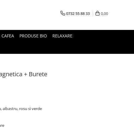
0732 55 88 33
0,00
I CAFEA
PRODUSE BIO
RELAXARE
agnetica + Burete
, albastru, rosu si verde
are