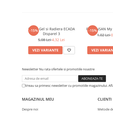
Cadouri
Carti in dar
Carti pentru copii
Beletristica
Pix cu Gel si Radiera ECADA
Pix PENSAN My
-15%
-15%
Disparel 3
Literatura Romana
1,02 Lei
0
5,08 Lei
4,32 Lei
Literatura Universala
Poezie
VEZI VARIANTE
VEZI VARIA
SF & Fantasy
Carte Prescolara, Joc
Carti cartonate
Newsletter
Nu rata ofertele si promotiile noastre
Descopera lumea
Descopera si invata
Vreau sa primesc newsletter cu promotiile magazinului. Af
Din ograda
Povesti pe roti
MAGAZINUL MEU
CLIENTI
Primele notiuni
Carti de colorat
Despre noi
Metode de