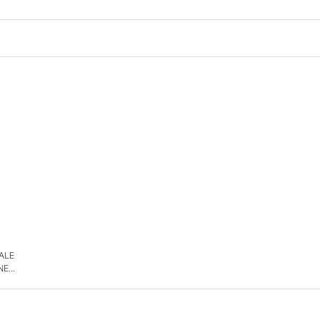
 ALE
NE
DE