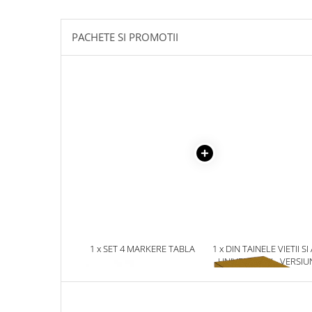
Masaj
MedConnect
PACHETE SI PROMOTII
Medicina & Farmacie
Medicina Pentru Toti
SealfHealing
Sport
Starea de bine
Terapii Alternative
AudioBook
Beletristica
Biografii, Memorii, Jurnale
Carti erotice
1 x SET 4 MARKERE TABLA
1 x DIN TAINELE VIETII SI
MAGNETICA + BURETE
UNIVERSULUI - VERSIU
Carti pentru Adolescenti, Young
ORIGINALA DIN 1939.
Adult
VOLUMELE I-III. CUTIE 
Crime, Thriller, Mistery
COLECTIE -SCARLAT
DEMETRESCU