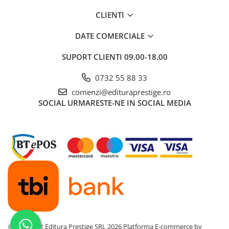
Cadouri
CLIENTI
Carti in dar
DATE COMERCIALE
Carti pentru copii
Beletristica
SUPORT CLIENTI
09.00-18.00
Literatura Romana
0732 55 88 33
Literatura Universala
comenzi@edituraprestige.ro
Poezie
SOCIAL
URMARESTE-NE IN SOCIAL MEDIA
SF & Fantasy
Carte Prescolara, Joc
Carti cartonate
Descopera lumea
Descopera si invata
Din ograda
Povesti pe roti
Primele notiuni
Carti de colorat
©Copyright Editura Prestige SRL 2026
Platforma E-commerce by