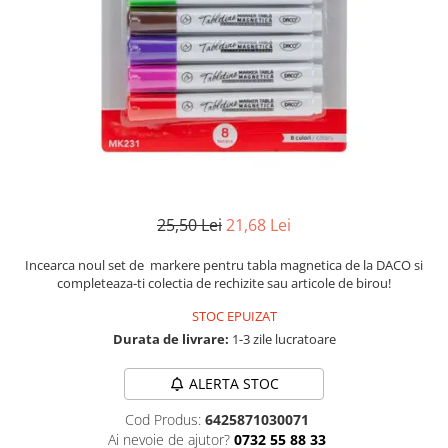
Numerologie
Paranormal
Parapsihologie
Ramtha
Audiobook
ReConnect
Religie
Crestinism
25,50 Lei
21,68 Lei
ScienceConnection
Incearca noul set de markere pentru tabla magnetica de la DACO si
SelfConnect
completeaza-ti colectia de rechizite sau articole de birou!
SelfHealing
STOC EPUIZAT
Durata de livrare:
1-3 zile lucratoare
Vindecare Spirituala
Sanatate
ALERTA STOC
Diete
Cod Produs:
6425871030071
Gastronomik
Ai nevoie de ajutor?
0732 55 88 33