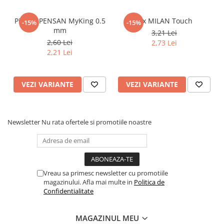
Articole Birotica
Accesorii Arhivare
Pix Gel PENSAN MyKing 0.5
Pix MILAN Touch
-15%
-15%
mm
3,21 Lei
Calculator
2,60 Lei
2,73 Lei
Hartie si Accesorii
2,21 Lei
Instrumente de scris
Organizare si Arhivare
VEZI VARIANTE
VEZI VARIANTE
Seturi birotica
Articole scolare
Arta
Newsletter
Nu rata ofertele si promotiile noastre
Caiete si Carnetele scolare
Coperti, Mape, Etichete
Ghiozdane si Penare scolare
Instrumente de scris
Vreau sa primesc newsletter cu promotiile
Instrumente si Truse Geometrie
magazinului. Afla mai multe in
Politica de
Confidentialitate
Seturi scolare
Calculator
MAGAZINUL MEU
Consumabile & Accesorii