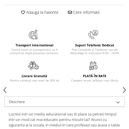
Masaj
Adauga la Favorite
Cere informatii
MedConnect
Medicina & Farmacie
Medicina Pentru Toti
SealfHealing
Transport International
Suport Telefonic Dedicat
Sport
Costul exact al transportului va fi
Poți Comanda și Telefonic sau pe
comunicat după plasarea comenzii.
WhatsApp în Intervalul 9:00 - 18:00
Starea de bine
Terapii Alternative
AudioBook
Livrare Gratuită
PLATĂ ÎN RATE
Pentru comenzi mai mari de 300 lei
Cumperi acum, plătești mai târziu
Beletristica
Biografii, Memorii, Jurnale
Carti erotice
Descriere
Carti pentru Adolescenti, Young
Adult
Lucrezi intr-un mediu educational sau iti place sa petreci timpul
intr-un mod cat mai educativ pentru micutii tai? Atunci cu
Crime, Thriller, Mistery
siguranta ai la scoala, in mediul in care profesezi sau acasa o tabla