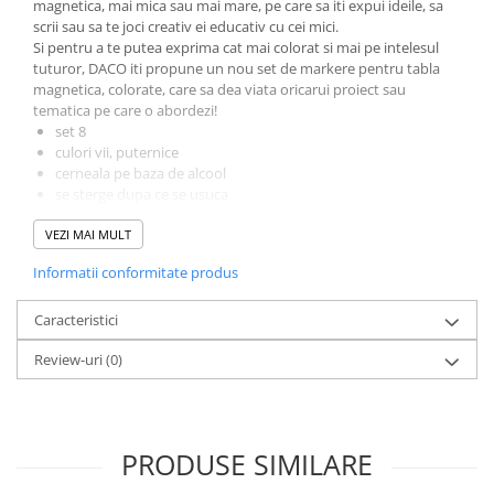
magnetica, mai mica sau mai mare, pe care sa iti expui ideile, sa
Literatura Romana
scrii sau sa te joci creativ ei educativ cu cei mici.
Literatura Universala
Si pentru a te putea exprima cat mai colorat si mai pe intelesul
tuturor, DACO iti propune un nou set de markere pentru tabla
Poezie
magnetica, colorate, care sa dea viata oricarui proiect sau
tematica pe care o abordezi!
Romane de dragoste, Carti
set 8
romantice
culori vii, puternice
Senzatii/Dragoste
cerneala pe baza de alcool
se sterge dupa ce se usuca
Senzatii/Erotic
varf rotund
VEZI MAI MULT
grosime scriere: 3 mm
Senzatii/Suspans
Senzatii/Thriller
Informatii conformitate produs
SF & Fantasy
Caracteristici
Teatru
Review-uri
(0)
Teens Book Club
Umor
Birotica & Papetarie
PRODUSE SIMILARE
Adezivi si benzi adezive