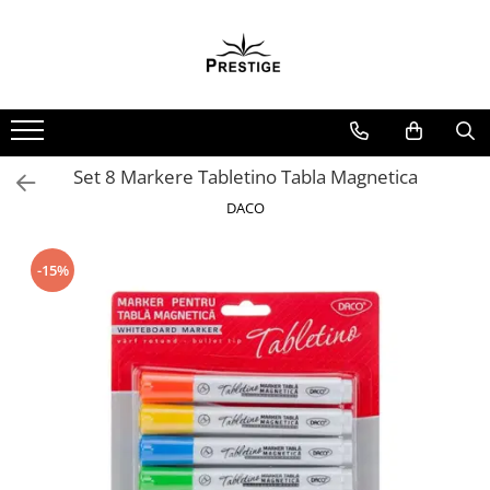
Toate Produsele
Noutati
Promotii
Pachete Speciale Carti
Set 8 Markere Tabletino Tabla Magnetica
Spiritualitate - Ezoterism
DACO
AngelConnection
Arte Divinatorii
-15%
Astrologie
Chiromantie
Dezvoltare Spirituala
KidConnection
Minte Corp
New Illuminati Files