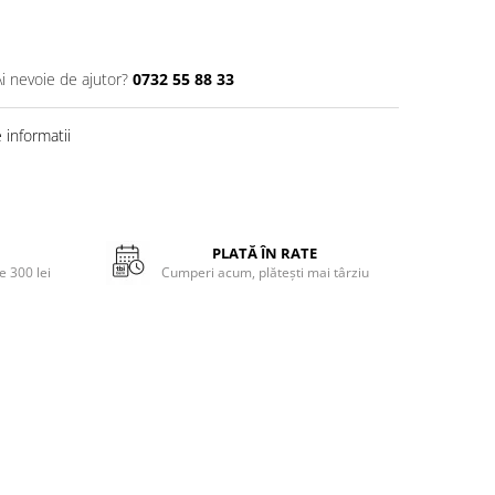
Ai nevoie de ajutor?
0732 55 88 33
informatii
PLATĂ ÎN RATE
 300 lei
Cumperi acum, plătești mai târziu