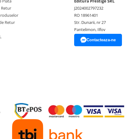
 Plata
Editura Prestige SRL
e Retur
J2024002797232
Produselor
RO 18961401
de Retur
Str. Dunarii, nr 27
Pantelimon, Ilfov
L
Contacteaza-ne
e