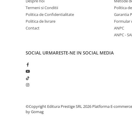
Despre noi
Metode de
Literatura Romana
Termeni si Conditii
Politica d
Literatura Universala
Politica de Confidentialitate
Garantia 
Poezie
Politica de livrare
Formular 
Contact
ANPC
Romane de dragoste, Carti
ANPC - SA
romantice
Senzatii/Dragoste
SOCIAL
URMARESTE-NE IN SOCIAL MEDIA
Senzatii/Erotic
Senzatii/Suspans
Senzatii/Thriller
SF & Fantasy
Teatru
Teens Book Club
©Copyright Editura Prestige SRL 2026
Platforma E-commerc
Umor
by Gomag
Birotica & Papetarie
Adezivi si benzi adezive