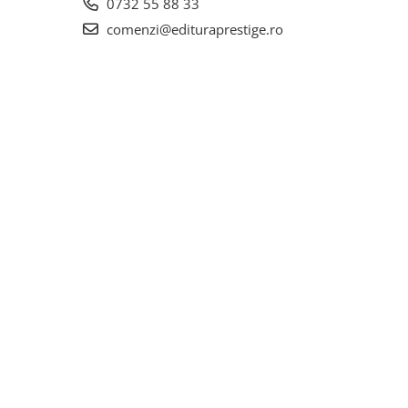
0732 55 88 33
comenzi@edituraprestige.ro