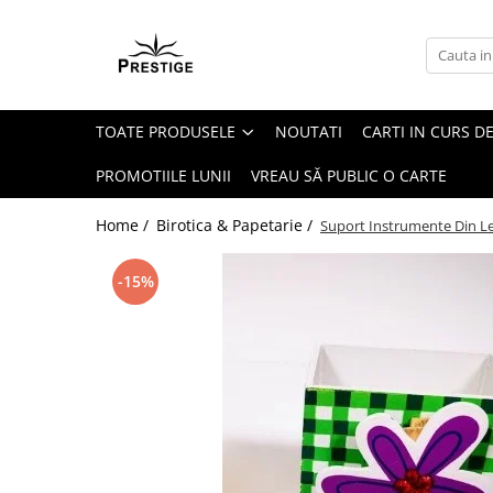
Toate Produsele
Noutati
TOATE PRODUSELE
NOUTATI
CARTI IN CURS DE
Promotii
Pachete Speciale Carti
PROMOTIILE LUNII
VREAU SĂ PUBLIC O CARTE
Spiritualitate - Ezoterism
Home /
Birotica & Papetarie /
Suport Instrumente Din L
AngelConnection
Arte Divinatorii
-15%
Astrologie
Chiromantie
Dezvoltare Spirituala
KidConnection
Minte Corp
New Illuminati Files