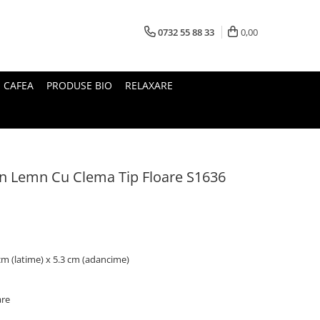
0732 55 88 33
0,00
I CAFEA
PRODUSE BIO
RELAXARE
n Lemn Cu Clema Tip Floare S1636
 cm (latime) x 5.3 cm (adancime)
are