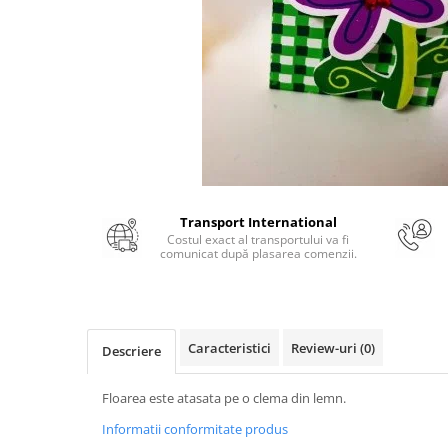
Numerologie
Paranormal
Parapsihologie
Ramtha
Audiobook
ReConnect
Religie
Transport International
Crestinism
Costul exact al transportului va fi
ScienceConnection
comunicat după plasarea comenzii.
SelfConnect
SelfHealing
Vindecare Spirituala
Caracteristici
Review-uri
(0)
Descriere
Sanatate
Floarea este atasata pe o clema din lemn.
Diete
Informatii conformitate produs
Gastronomik