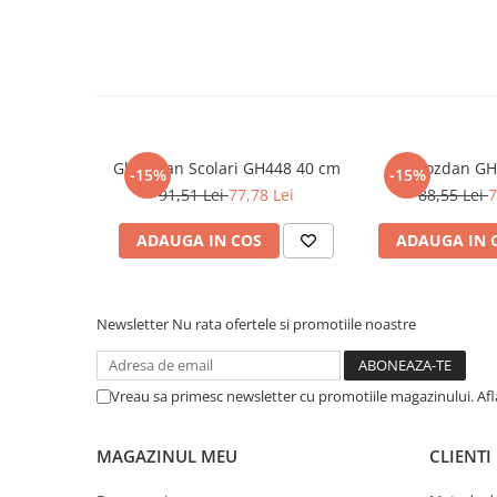
Masaj
MedConnect
Medicina & Farmacie
Medicina Pentru Toti
SealfHealing
Ghiozdan Scolari GH448 40 cm
Ghiozdan GH
-15%
-15%
Sport
91,51 Lei
77,78 Lei
88,55 Lei
7
Starea de bine
ADAUGA IN COS
ADAUGA IN 
Terapii Alternative
AudioBook
Beletristica
Newsletter
Nu rata ofertele si promotiile noastre
Biografii, Memorii, Jurnale
Carti erotice
Vreau sa primesc newsletter cu promotiile magazinului. Af
Carti pentru Adolescenti, Young
Adult
MAGAZINUL MEU
CLIENTI
Crime, Thriller, Mistery