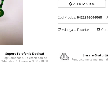
ALERTA STOC
Cod Produs:
6422316044068
Adauga la Favorite
Cere 
Suport Telefonic Dedicat
Livrare Gratuită
Poți Comanda și Telefonic sau pe
Pentru comenzi mai mari de
WhatsApp în Intervalul 9:00 - 18:00