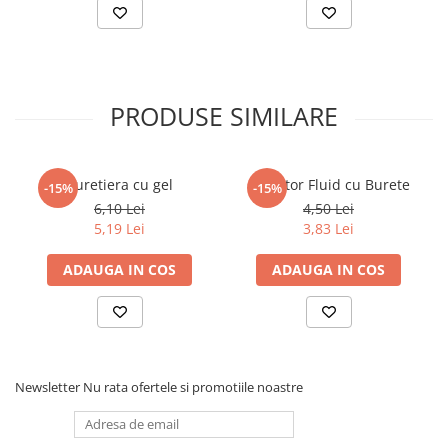
PRODUSE SIMILARE
Buretiera cu gel
Corector Fluid cu Burete
-15%
-15%
6,10 Lei
4,50 Lei
5,19 Lei
3,83 Lei
ADAUGA IN COS
ADAUGA IN COS
Newsletter
Nu rata ofertele si promotiile noastre