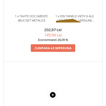
Povesti ilustrate
Povesti - Basme - Legende
1 x TAVITE DOCUMENTE
1 x DIN TAINELE VIETII SI ALE
Realitatea Augmentata
3BUC/SET METALICE
UNIVERSULUI - VERSIUNE
Religie pentru copii
ORIGINALA DIN 1939.
VOLUMELE I-III. CUTIE DE
202,87 Lei
ScienceConnection
COLECTIE -SCARLAT
149,94 Lei
DEMETRESCU
TP ROLL
Economisesti 26,09 %
CUMPARA-LE IMPREUNA