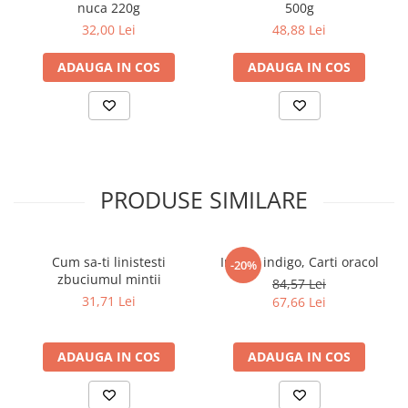
nuca 220g
500g
32,00 Lei
48,88 Lei
ADAUGA IN COS
ADAUGA IN COS
PRODUSE SIMILARE
Cum sa-ti linistesti
Ingerii indigo, Carti oracol
-20%
zbuciumul mintii
84,57 Lei
31,71 Lei
67,66 Lei
ADAUGA IN COS
ADAUGA IN COS