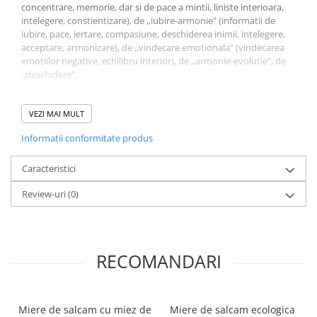
concentrare, memorie, dar si de pace a mintii, liniste interioara,
Povesti ilustrate
intelegere, constientizare), de ,,iubire-armonie" (informatii de
Povesti - Basme - Legende
iubire, pace, iertare, compasiune, deschiderea inimii, intelegere,
acceptare, armonizare), de ,,vindecare emotionala" (vindecarea
Realitatea Augmentata
emotiilor negative, echilibru interior), de ,,armonie-evolutie", de
Religie pentru copii
,,deschidere".
ScienceConnection
Mandalele se adreseaza oricaror persoane si sunt deosebit de
utile copiilor si adolescentilor.
VEZI MAI MULT
TP ROLL
Informatii conformitate produs
Caracteristici
Review-uri
(0)
RECOMANDARI
Miere de salcam cu miez de
Miere de salcam ecologica