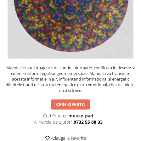
Instrumente de scris
Puzzle-uri
COLOREAZA CU PRIETENII
Audiobook
Instrumente si Truse Geometrie
Senzatii/Thriller
De colorat
Puzzle
ReConnect
Seturi scolare
Pot desena minunat
SF & Fantasy
Puzzle 3D Lemn
Religie
Calculator
Sa coloram cu Nicol
Teatru
Crestinism
Consumabile & Accesorii
Carti educative
Teens Book Club
ScienceConnection
Codul copiilor de succes
Umor
SelfConnect
Copii 0-7 ani
SelfHealing
Clubul Premiantilor
Mandalele sunt imagini care contin informatie, codificata in desene si
Vindecare Spirituala
Super pitici 2-5 ani
culori, conform regulilor geometriei sacre. Mandala va transmite
aceasta informatie in jur, influentand informational si energetic
Culegeri Auxiliare
diferitele tipuri de structuri energetice (corp emotional, chakre, minte,
etc.) si fizice.
Dezvoltare personala
Dictionare
CERE OFERTA
Enciclopedii
Cod Produs:
mouse_pad
Kids Book Club
Ai nevoie de ajutor?
0732 55 88 33
Legende istorice
Adauga la Favorite
Literatura Scolara