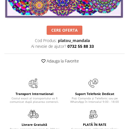
Numerologie
Paranormal
Parapsihologie
CERE OFERTA
Ramtha
Audiobook
Cod Produs:
platou_mandala
Ai nevoie de ajutor?
0732 55 88 33
ReConnect
Religie
Adauga la Favorite
Crestinism
ScienceConnection
SelfConnect
SelfHealing
Transport International
Suport Telefonic Dedicat
Vindecare Spirituala
Costul exact al transportului va fi
Poți Comanda și Telefonic sau pe
comunicat după plasarea comenzii.
WhatsApp în Intervalul 9:00 - 18:00
Sanatate
Diete
Gastronomik
Livrare Gratuită
PLATĂ ÎN RATE
Pentru comenzi mai mari de 300 lei
Cumperi acum, plătești mai târziu