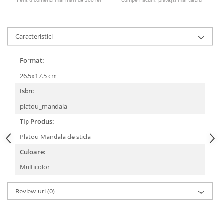
Masaj
MedConnect
Caracteristici
Medicina & Farmacie
Medicina Pentru Toti
Format:
SealfHealing
26.5x17.5 cm
Sport
Isbn:
Starea de bine
platou_mandala
Terapii Alternative
Tip Produs:
AudioBook
Platou Mandala de sticla
Beletristica
Culoare:
Biografii, Memorii, Jurnale
Multicolor
Carti erotice
Carti pentru Adolescenti, Young
Review-uri
(0)
Adult
Crime, Thriller, Mistery