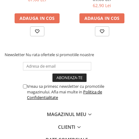
Articole Birotica
62,90 Lei
Accesorii Arhivare
ADAUGA IN COS
ADAUGA IN COS
Calculator
Hartie si Accesorii
Instrumente de scris
Organizare si Arhivare
Seturi birotica
Newsletter
Nu rata ofertele si promotiile noastre
Articole scolare
Arta
Caiete si Carnetele scolare
Vreau sa primesc newsletter cu promotiile
Coperti, Mape, Etichete
magazinului. Afla mai multe in
Politica de
Ghiozdane si Penare scolare
Confidentialitate
Instrumente de scris
Instrumente si Truse Geometrie
MAGAZINUL MEU
Seturi scolare
CLIENTI
Calculator
Consumabile & Accesorii