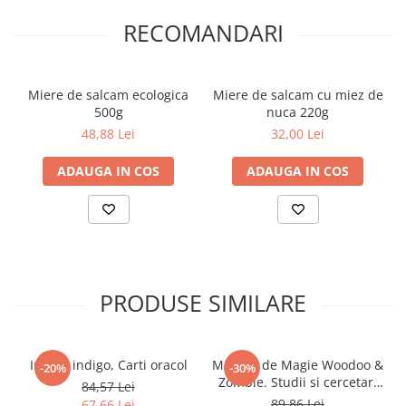
Literatura Romana
RECOMANDARI
Literatura Universala
Poezie
Romane de dragoste, Carti
Miere de salcam ecologica
Miere de salcam cu miez de
romantice
500g
nuca 220g
48,88 Lei
32,00 Lei
Senzatii/Dragoste
Senzatii/Erotic
ADAUGA IN COS
ADAUGA IN COS
Senzatii/Suspans
Senzatii/Thriller
SF & Fantasy
Teatru
PRODUSE SIMILARE
Teens Book Club
Umor
Birotica & Papetarie
Ingerii indigo, Carti oracol
Manual de Magie Woodoo &
-20%
-30%
Zombie. Studii si cercetari
84,57 Lei
Adezivi si benzi adezive
nonconventionale
89,86 Lei
67,66 Lei