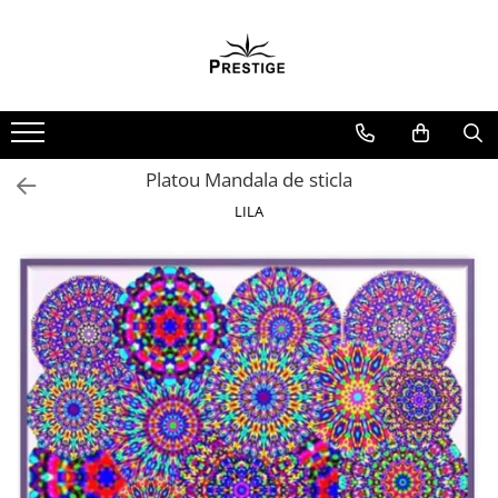
Toate Produsele
Noutati
Promotii
Pachete Speciale Carti
Platou Mandala de sticla
Spiritualitate - Ezoterism
LILA
AngelConnection
Arte Divinatorii
Astrologie
Chiromantie
Dezvoltare Spirituala
KidConnection
Minte Corp
New Illuminati Files