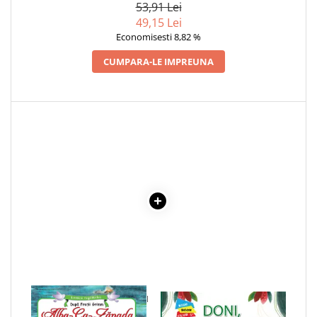
53,91 Lei
49,15 Lei
Economisesti 8,82 %
CUMPARA-LE IMPREUNA
1 x ALBA CA ZAPADA SI CEI
1 x DONI, MISTRETUL DE
SAPTE PITICI
SAVANA - VALORI MORALE: O