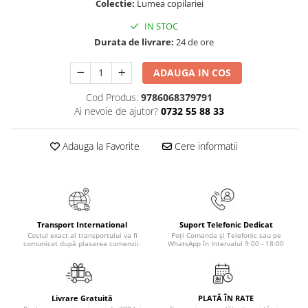
Colectie:
Lumea copilariei
Elevi de 10 plus
IN STOC
Lecturi Scolare
Durata de livrare:
24 de ore
Lumea Copilariei
ADAUGA IN COS
Ma pregatesc pentru scoala
Manuale - Carte Scolara
Cod Produs:
9786068379791
Ai nevoie de ajutor?
0732 55 88 33
Clasa a II-a
Clasa a III-a
Adauga la Favorite
Cere informatii
Clasa a IV-a
Clasa a V-a
Clasa a VI-a
Clasa a VII-a
Clasa a VIII-a
Transport International
Suport Telefonic Dedicat
Costul exact al transportului va fi
Poți Comanda și Telefonic sau pe
Clasa I
comunicat după plasarea comenzii.
WhatsApp în Intervalul 9:00 - 18:00
Clasa pregatitoare
Limbi Straine
Povesti
Livrare Gratuită
PLATĂ ÎN RATE