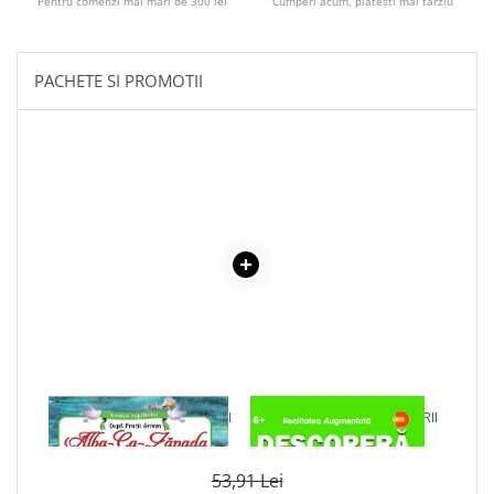
Pentru comenzi mai mari de 300 lei
Cumperi acum, plătești mai târziu
Povesti ilustrate
Povesti - Basme - Legende
Realitatea Augmentata
PACHETE SI PROMOTII
Religie pentru copii
ScienceConnection
TP ROLL
1 x ALBA CA ZAPADA SI CEI
1 x DESCOPERA DINOZAURII
SAPTE PITICI
IN 4D
53,91 Lei