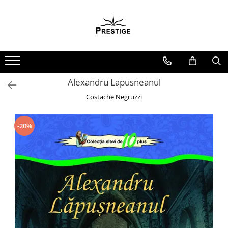
Toate Produsele
Noutati
Promotii
Pachete Speciale Carti
Alexandru Lapusneanul
Spiritualitate - Ezoterism
Costache Negruzzi
AngelConnection
Arte Divinatorii
-20%
Astrologie
Chiromantie
Dezvoltare Spirituala
KidConnection
Minte Corp
New Illuminati Files