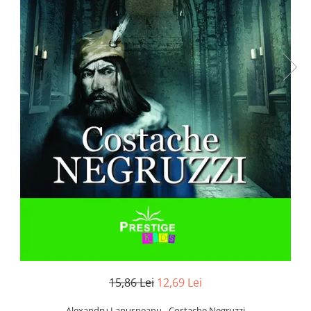
Numerologie
Paranormal
Parapsihologie
Ramtha
Audiobook
ReConnect
Religie
Crestinism
ScienceConnection
SelfConnect
SelfHealing
Vindecare Spirituala
Sanatate
Diete
15,86 Lei
12,69 Lei
Gastronomik
Alexandru Lapusneanu - Costache Negruzzi