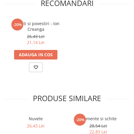
RECOMANDARI
Articole Birotica
Accesorii Arhivare
Calculator
Povesti si povestiri - Ion
-20%
Hartie si Accesorii
Creanga
Instrumente de scris
26,43 Lei
21,14 Lei
Organizare si Arhivare
Seturi birotica
ADAUGA IN COS
Articole scolare
Arta
Caiete si Carnetele scolare
Coperti, Mape, Etichete
Ghiozdane si Penare scolare
PRODUSE SIMILARE
Instrumente de scris
Instrumente si Truse Geometrie
Seturi scolare
Nuvele
Momente si schite
-20%
Calculator
26,43 Lei
28,54 Lei
22,83 Lei
Consumabile & Accesorii