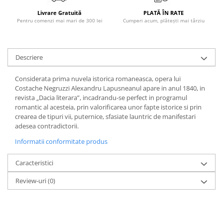
Literatura Romana
Livrare Gratuită
PLATĂ ÎN RATE
Literatura Universala
Pentru comenzi mai mari de 300 lei
Cumperi acum, plătești mai târziu
Poezie
Romane de dragoste, Carti
Descriere
romantice
Senzatii/Dragoste
Considerata prima nuvela istorica romaneasca, opera lui
Costache Negruzzi Alexandru Lapusneanul apare in anul 1840, in
Senzatii/Erotic
revista „Dacia literara”, incadrandu-se perfect in programul
Senzatii/Suspans
romantic al acesteia, prin valorificarea unor fapte istorice si prin
crearea de tipuri vii, puternice, sfasiate launtric de manifestari
Senzatii/Thriller
adesea contradictorii.
SF & Fantasy
Informatii conformitate produs
Teatru
Caracteristici
Teens Book Club
Review-uri
(0)
Umor
Birotica & Papetarie
Adezivi si benzi adezive