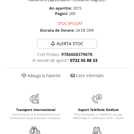
Masaj
An aparitie:
2015
MedConnect
Pagini:
200
Medicina & Farmacie
STOC EPUIZAT
Durata de livrare:
24 DE ORE
Medicina Pentru Toti
SealfHealing
ALERTA STOC
Sport
Cod Produs:
9786068379678
Starea de bine
Ai nevoie de ajutor?
0732 55 88 33
Terapii Alternative
Adauga la Favorite
Cere informatii
AudioBook
Beletristica
Biografii, Memorii, Jurnale
Carti erotice
Transport International
Suport Telefonic Dedicat
Carti pentru Adolescenti, Young
Costul exact al transportului va fi
Poți Comanda și Telefonic sau pe
Adult
comunicat după plasarea comenzii.
WhatsApp în Intervalul 9:00 - 18:00
Crime, Thriller, Mistery