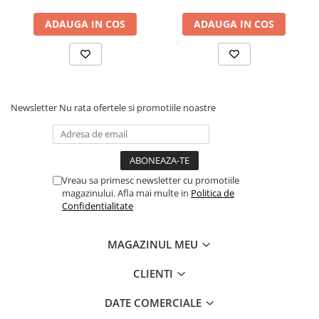
Cadouri
ADAUGA IN COS
ADAUGA IN COS
Carti in dar
Carti pentru copii
Beletristica
Literatura Romana
Newsletter
Nu rata ofertele si promotiile noastre
Literatura Universala
Poezie
SF & Fantasy
Carte Prescolara, Joc
Vreau sa primesc newsletter cu promotiile
Carti cartonate
magazinului. Afla mai multe in
Politica de
Confidentialitate
Descopera lumea
Descopera si invata
MAGAZINUL MEU
Din ograda
Povesti pe roti
CLIENTI
Primele notiuni
DATE COMERCIALE
Carti de colorat