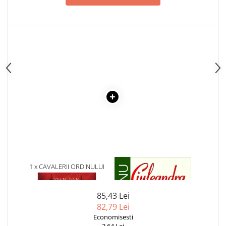
1 x CAVALERII ORDINULUI
1 x CIULEANDRA
BASARAB
85,43 Lei
82,79 Lei
Economisesti
2,64 Lei