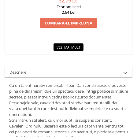
82,79 Lei
Economisesti
2,64 Lei
CUMPARA-LE IMPREUNA
VEZI MAI MULT
Descriere
Cu un talent narativ remarcabil, Ioan Dan construieste o poveste
plina de dinamism, dueluri spectaculoase, intrigi politice si misiuni
secrete, plasata intr-un cadru istoric riguros documentat.
Personajele sale, cavaleri devotati si adversari redutabili, dau
viata unei lumi in care destinul individual se impleteste cu soarta
unei natiuni.
Scris intr-un stil alert, cu umor subtil si suspans constant,
Cavalerii Ordinului Basarab este o lectura captivanta pentru toti
cei pasionati de romane istorice si de aventuri, o pledoarie pentru