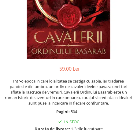
Instrumente de scris
Puzzle-uri
COLOREAZA CU PRIETENII
Audiobook
Instrumente si Truse Geometrie
Senzatii/Thriller
De colorat
Puzzle
ReConnect
Seturi scolare
Pot desena minunat
SF & Fantasy
Puzzle 3D Lemn
Religie
Calculator
Sa coloram cu Nicol
Teatru
Crestinism
Consumabile & Accesorii
Carti educative
Teens Book Club
ScienceConnection
Codul copiilor de succes
Umor
SelfConnect
Copii 0-7 ani
SelfHealing
Clubul Premiantilor
59,00 Lei
Vindecare Spirituala
Super pitici 2-5 ani
Culegeri Auxiliare
Intr-o epoca in care loialitatea se castiga cu sabia, iar tradarea
pandeste din umbra, un ordin de cavaleri devine pavaza unei tari
Dezvoltare personala
aflate la rascruce de vremuri. Cavalerii Ordinului Basarab este un
Dictionare
roman istoric de aventuri in care onoarea, curajul si credinta in idealuri
sunt puse la incercare in fiecare confruntare.
Enciclopedii
Pagini:
504
Kids Book Club
IN STOC
Legende istorice
Durata de livrare:
1-3 zile lucratoare
Literatura Scolara