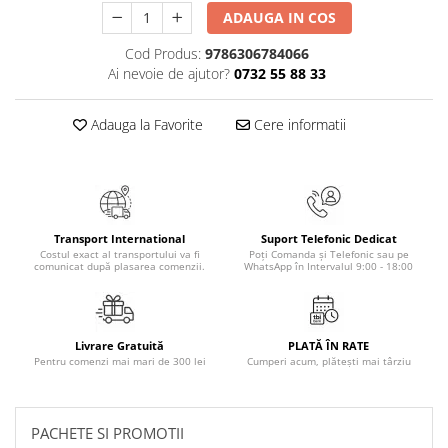
ADAUGA IN COS
Elevi de 10 plus
Lecturi Scolare
Cod Produs:
9786306784066
Ai nevoie de ajutor?
0732 55 88 33
Lumea Copilariei
Ma pregatesc pentru scoala
Adauga la Favorite
Cere informatii
Manuale - Carte Scolara
Clasa a II-a
Clasa a III-a
Clasa a IV-a
Transport International
Suport Telefonic Dedicat
Clasa a V-a
Costul exact al transportului va fi
Poți Comanda și Telefonic sau pe
comunicat după plasarea comenzii.
WhatsApp în Intervalul 9:00 - 18:00
Clasa a VI-a
Clasa a VII-a
Clasa a VIII-a
Livrare Gratuită
PLATĂ ÎN RATE
Clasa I
Pentru comenzi mai mari de 300 lei
Cumperi acum, plătești mai târziu
Clasa pregatitoare
Limbi Straine
Povesti
PACHETE SI PROMOTII