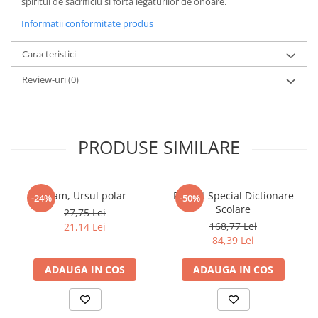
spiritul de sacrificiu si forta legaturilor de onoare.
Informatii conformitate produs
Caracteristici
Review-uri
(0)
PRODUSE SIMILARE
Fram, Ursul polar
Pachet Special Dictionare
-24%
-50%
Scolare
27,75 Lei
168,77 Lei
21,14 Lei
84,39 Lei
ADAUGA IN COS
ADAUGA IN COS