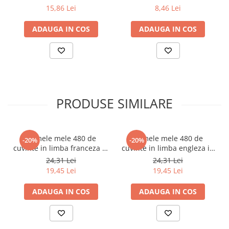
15,86 Lei
8,46 Lei
ADAUGA IN COS
ADAUGA IN COS
PRODUSE SIMILARE
Primele mele 480 de
Primele mele 480 de
-20%
-20%
cuvinte in limba franceza in
cuvinte in limba engleza in
40 de teme
40 de teme
24,31 Lei
24,31 Lei
19,45 Lei
19,45 Lei
ADAUGA IN COS
ADAUGA IN COS