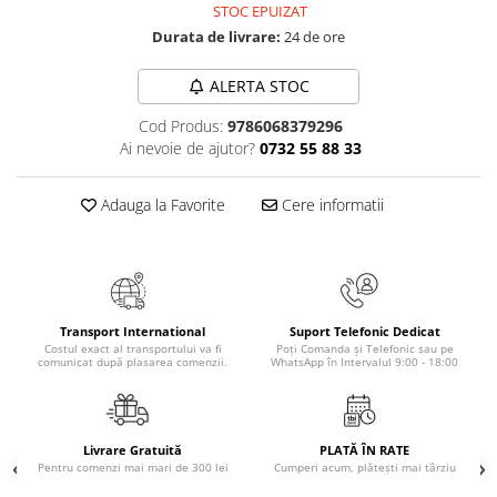
STOC EPUIZAT
Elevi de 10 plus
Durata de livrare:
24 de ore
Lecturi Scolare
Lumea Copilariei
ALERTA STOC
Ma pregatesc pentru scoala
Cod Produs:
9786068379296
Ai nevoie de ajutor?
0732 55 88 33
Manuale - Carte Scolara
Clasa a II-a
Adauga la Favorite
Cere informatii
Clasa a III-a
Clasa a IV-a
Clasa a V-a
Clasa a VI-a
Clasa a VII-a
Transport International
Suport Telefonic Dedicat
Costul exact al transportului va fi
Poți Comanda și Telefonic sau pe
Clasa a VIII-a
comunicat după plasarea comenzii.
WhatsApp în Intervalul 9:00 - 18:00
Clasa I
Clasa pregatitoare
Limbi Straine
Livrare Gratuită
PLATĂ ÎN RATE
Pentru comenzi mai mari de 300 lei
Cumperi acum, plătești mai târziu
Povesti