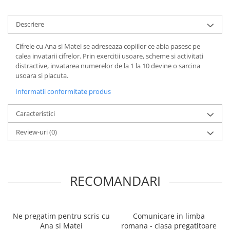
Povesti ilustrate
Povesti - Basme - Legende
Descriere
Realitatea Augmentata
Cifrele cu Ana si Matei se adreseaza copiilor ce abia pasesc pe
Religie pentru copii
calea invatarii cifrelor. Prin exercitii usoare, scheme si activitati
distractive, invatarea numerelor de la 1 la 10 devine o sarcina
ScienceConnection
usoara si placuta.
TP ROLL
Informatii conformitate produs
Caracteristici
Review-uri
(0)
RECOMANDARI
Ne pregatim pentru scris cu
Comunicare in limba
Ana si Matei
romana - clasa pregatitoare