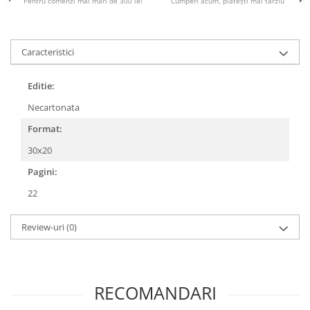
Pentru comenzi mai mari de 300 lei
Cumperi acum, plătești mai târziu
Povesti ilustrate
Povesti - Basme - Legende
Realitatea Augmentata
Caracteristici
Religie pentru copii
Editie:
ScienceConnection
Necartonata
TP ROLL
Format:
30x20
Pagini:
22
Review-uri
(0)
RECOMANDARI