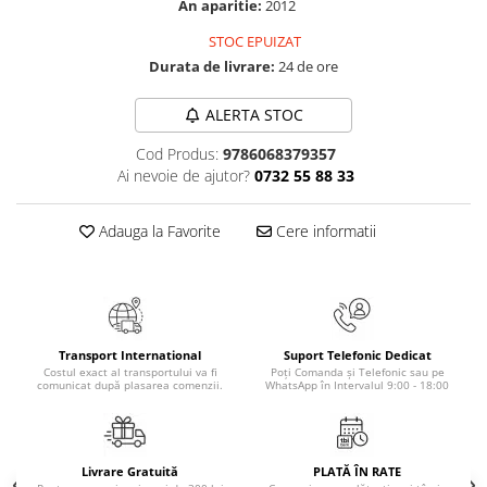
An aparitie:
2012
Elevi de 10 plus
STOC EPUIZAT
Lecturi Scolare
Durata de livrare:
24 de ore
Lumea Copilariei
ALERTA STOC
Ma pregatesc pentru scoala
Manuale - Carte Scolara
Cod Produs:
9786068379357
Ai nevoie de ajutor?
0732 55 88 33
Clasa a II-a
Clasa a III-a
Adauga la Favorite
Cere informatii
Clasa a IV-a
Clasa a V-a
Clasa a VI-a
Clasa a VII-a
Clasa a VIII-a
Transport International
Suport Telefonic Dedicat
Costul exact al transportului va fi
Poți Comanda și Telefonic sau pe
Clasa I
comunicat după plasarea comenzii.
WhatsApp în Intervalul 9:00 - 18:00
Clasa pregatitoare
Limbi Straine
Povesti
Livrare Gratuită
PLATĂ ÎN RATE