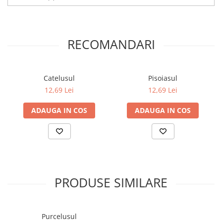
Elevi de 10 plus
Lecturi Scolare
RECOMANDARI
Lumea Copilariei
Ma pregatesc pentru scoala
Manuale - Carte Scolara
Catelusul
Pisoiasul
Clasa a II-a
12,69 Lei
12,69 Lei
Clasa a III-a
ADAUGA IN COS
ADAUGA IN COS
Clasa a IV-a
Clasa a V-a
Clasa a VI-a
Clasa a VII-a
Clasa a VIII-a
Clasa I
PRODUSE SIMILARE
Clasa pregatitoare
Limbi Straine
Povesti
Purcelusul