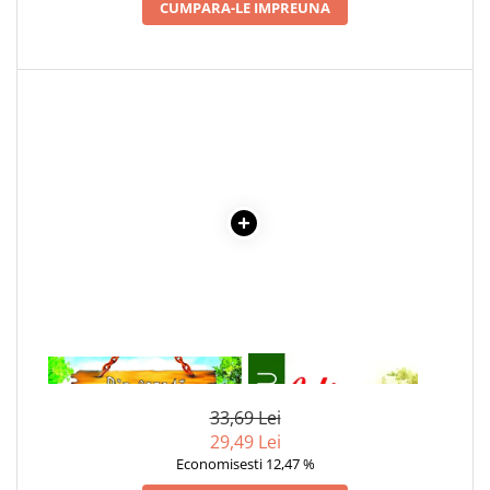
CUMPARA-LE IMPREUNA
Articole Birotica
Accesorii Arhivare
Calculator
Hartie si Accesorii
Instrumente de scris
Organizare si Arhivare
Seturi birotica
Articole scolare
Arta
Caiete si Carnetele scolare
Coperti, Mape, Etichete
Ghiozdane si Penare scolare
Instrumente de scris
1 x IEPURASUL
1 x ULITA COPILARIEI
Instrumente si Truse Geometrie
33,69 Lei
Seturi scolare
29,49 Lei
Calculator
Economisesti 12,47 %
Consumabile & Accesorii