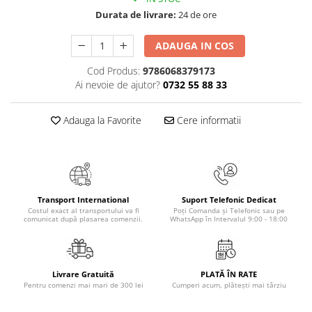
Masaj
Durata de livrare:
24 de ore
MedConnect
ADAUGA IN COS
Medicina & Farmacie
Cod Produs:
9786068379173
Medicina Pentru Toti
Ai nevoie de ajutor?
0732 55 88 33
SealfHealing
Sport
Adauga la Favorite
Cere informatii
Starea de bine
Terapii Alternative
AudioBook
Beletristica
Transport International
Suport Telefonic Dedicat
Costul exact al transportului va fi
Poți Comanda și Telefonic sau pe
Biografii, Memorii, Jurnale
comunicat după plasarea comenzii.
WhatsApp în Intervalul 9:00 - 18:00
Carti erotice
Carti pentru Adolescenti, Young
Livrare Gratuită
PLATĂ ÎN RATE
Adult
Pentru comenzi mai mari de 300 lei
Cumperi acum, plătești mai târziu
Crime, Thriller, Mistery