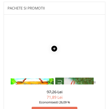
Literatura Romana
PACHETE SI PROMOTII
Literatura Universala
Poezie
Romane de dragoste, Carti
romantice
Senzatii/Dragoste
Senzatii/Erotic
Senzatii/Suspans
Senzatii/Thriller
SF & Fantasy
Teatru
1 x IEPURASUL
1 x LA MEDELENI - VOL. I-III
Teens Book Club
Umor
97,26 Lei
71,89 Lei
Birotica & Papetarie
Economisesti 26,09 %
Adezivi si benzi adezive