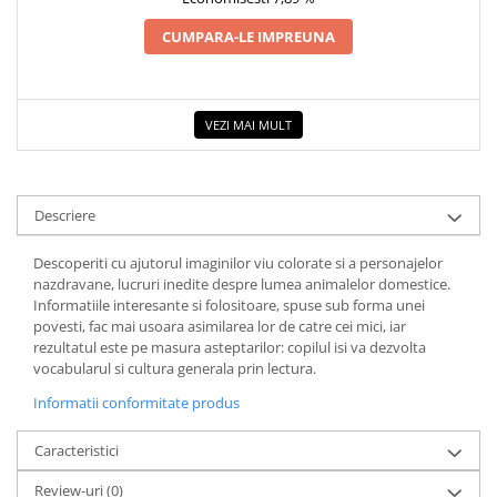
COLOREAZA CU PRIETENII
CUMPARA-LE IMPREUNA
De colorat
Pot desena minunat
Sa coloram cu Nicol
VEZI MAI MULT
Carti educative
Codul copiilor de succes
Copii 0-7 ani
Descriere
Clubul Premiantilor
Super pitici 2-5 ani
Descoperiti cu ajutorul imaginilor viu colorate si a personajelor
nazdravane, lucruri inedite despre lumea animalelor domestice.
Culegeri Auxiliare
Informatiile interesante si folositoare, spuse sub forma unei
Dezvoltare personala
povesti, fac mai usoara asimilarea lor de catre cei mici, iar
rezultatul este pe masura asteptarilor: copilul isi va dezvolta
Dictionare
vocabularul si cultura generala prin lectura.
Enciclopedii
Informatii conformitate produs
Kids Book Club
Caracteristici
Legende istorice
Review-uri
(0)
Literatura Scolara