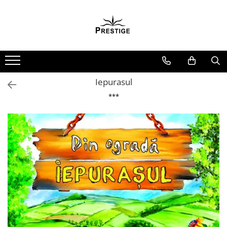
Toate Produsele
Noutati
Promotii
Pachete Speciale Carti
Iepurasul
Spiritualitate - Ezoterism
***
AngelConnection
Arte Divinatorii
Astrologie
Chiromantie
Dezvoltare Spirituala
KidConnection
Minte Corp
New Illuminati Files