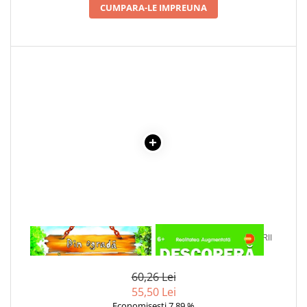
CUMPARA-LE IMPREUNA
Cadouri
Carti in dar
Carti pentru copii
Beletristica
Literatura Romana
Literatura Universala
Poezie
SF & Fantasy
Carte Prescolara, Joc
Carti cartonate
Descopera lumea
Descopera si invata
1 x IEPURASUL
1 x DESCOPERA DINOZAURII
Din ograda
IN 4D
Povesti pe roti
60,26 Lei
Primele notiuni
55,50 Lei
Carti de colorat
Economisesti 7,89 %