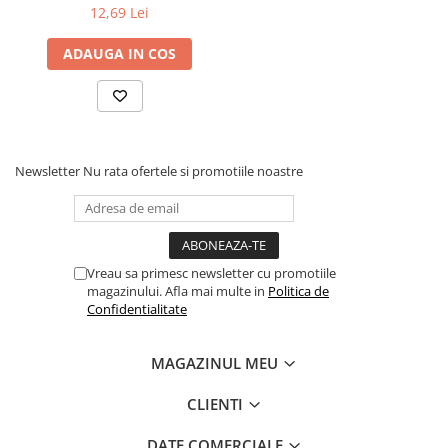
12,69 Lei
Povesti ilustrate
Povesti - Basme - Legende
ADAUGA IN COS
Realitatea Augmentata
Religie pentru copii
ScienceConnection
TP ROLL
Newsletter
Nu rata ofertele si promotiile noastre
Ceai si Cafea
Cafea
Cafea terapeutica
Vreau sa primesc newsletter cu promotiile
Ceai
magazinului. Afla mai multe in
Politica de
Confidentialitate
Dezvoltare Personala
BUSINESS
MAGAZINUL MEU
Carti de joc
CLIENTI
Dezvoltare Personala Adulti
Dezvoltare Profesionala
DATE COMERCIALE