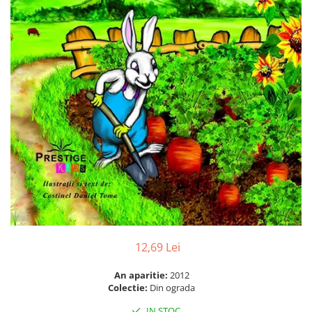
Numerologie
Paranormal
Parapsihologie
Ramtha
Audiobook
ReConnect
Religie
Crestinism
ScienceConnection
SelfConnect
SelfHealing
Vindecare Spirituala
12,69 Lei
Sanatate
An aparitie:
2012
Diete
Colectie:
Din ograda
Gastronomik
IN STOC