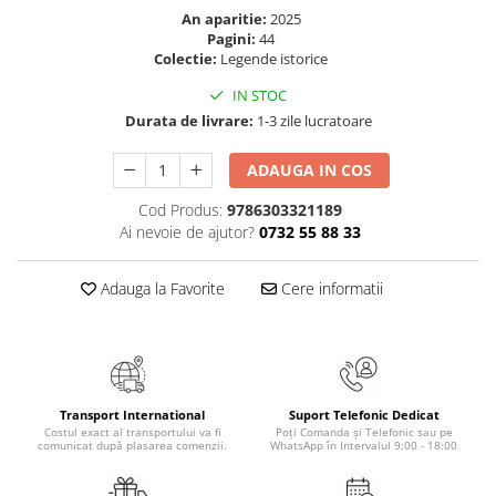
An aparitie:
2025
Elevi de 10 plus
Pagini:
44
Lecturi Scolare
Colectie:
Legende istorice
Lumea Copilariei
IN STOC
Ma pregatesc pentru scoala
Durata de livrare:
1-3 zile lucratoare
Manuale - Carte Scolara
ADAUGA IN COS
Clasa a II-a
Cod Produs:
9786303321189
Clasa a III-a
Ai nevoie de ajutor?
0732 55 88 33
Clasa a IV-a
Clasa a V-a
Adauga la Favorite
Cere informatii
Clasa a VI-a
Clasa a VII-a
Clasa a VIII-a
Clasa I
Transport International
Suport Telefonic Dedicat
Clasa pregatitoare
Costul exact al transportului va fi
Poți Comanda și Telefonic sau pe
Limbi Straine
comunicat după plasarea comenzii.
WhatsApp în Intervalul 9:00 - 18:00
Povesti