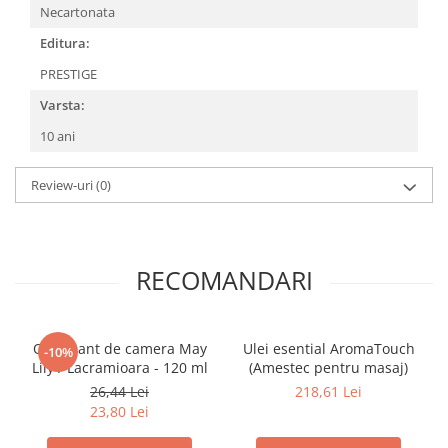
Necartonata
Editura:
PRESTIGE
Varsta:
10 ani
Review-uri
(0)
RECOMANDARI
Odorizant de camera May
Ulei esential AromaTouch
-10%
Lily / Lacramioara - 120 ml
(Amestec pentru masaj)
26,44 Lei
218,61 Lei
23,80 Lei