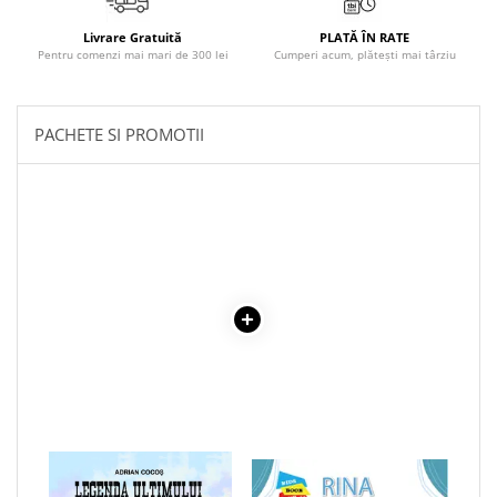
Povesti ilustrate
Livrare Gratuită
PLATĂ ÎN RATE
Povesti - Basme - Legende
Pentru comenzi mai mari de 300 lei
Cumperi acum, plătești mai târziu
Realitatea Augmentata
Religie pentru copii
PACHETE SI PROMOTII
ScienceConnection
TP ROLL
1 x LEGENDA ULTIMULUI
1 x RINA IEPURINA. VALORI
INDIAN LIBER
MORALE: O POVESTE DESPRE