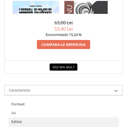
1 x LEGENDA ULTIMULUI
1 x ADAM SI EVA
INDIAN LIBER
63,00 Lei
53,40 Lei
Economisesti 15,24 %
CUMPARA-LE IMPREUNA
VEZI MAI MULT
Caracteristici
Format:
A4
Editie: