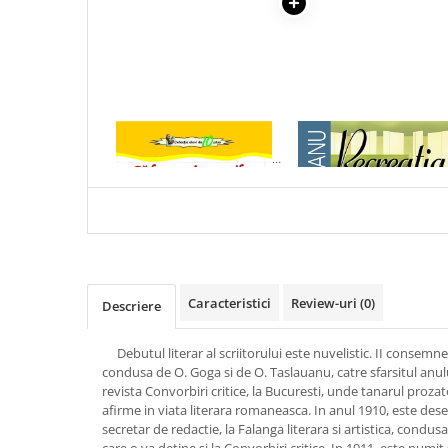
Articole Birotica
Accesorii Arhivare
Calculator
Hartie si Accesorii
Instrumente de scris
1 x PADUREA
1 x RECREATIA MARE
Organizare si Arhivare
SPANZURATILOR. LIVIU
Seturi birotica
REBREANU
Articole scolare
Arta
Caiete si Carnetele scolare
Coperti, Mape, Etichete
Caracteristici
Review-uri
(0)
Descriere
Ghiozdane si Penare scolare
Instrumente de scris
Debutul literar al scriitorului este nuvelistic. II consemne
Instrumente si Truse Geometrie
condusa de O. Goga si de O. Taslauanu, catre sfarsitul anul
Seturi scolare
revista Convorbiri critice, la Bucuresti, unde tanarul prozat
afirme in viata literara romaneasca. In anul 1910, este de
Calculator
secretar de redactie, la Falanga literara si artistica, condu
Consumabile & Accesorii
care o va detine si la Convorbiri critice. In 1911, este numit