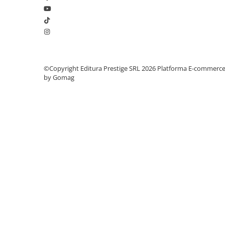
Elevi de 10 plus
Lecturi Scolare
Lumea Copilariei
Ma pregatesc pentru scoala
©Copyright Editura Prestige SRL 2026
Platforma E-commerc
Manuale - Carte Scolara
by Gomag
Clasa a II-a
Clasa a III-a
Clasa a IV-a
Clasa a V-a
Clasa a VI-a
Clasa a VII-a
Clasa a VIII-a
Clasa I
Clasa pregatitoare
Limbi Straine
Povesti