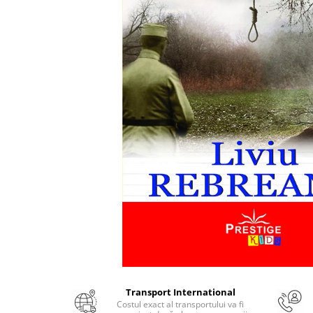
Numerologie
Paranormal
Parapsihologie
Ramtha
Audiobook
ReConnect
Religie
Crestinism
ScienceConnection
SelfConnect
SelfHealing
Vindecare Spirituala
Sanatate
Diete
Transport International
Gastronomik
Costul exact al transportului va fi