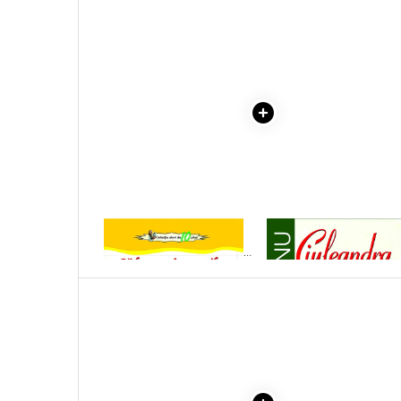
Literatura Romana
Literatura Universala
Poezie
Romane de dragoste, Carti
romantice
Senzatii/Dragoste
Senzatii/Erotic
Senzatii/Suspans
Senzatii/Thriller
1 x PADUREA
1 x CIULEANDRA
SF & Fantasy
SPANZURATILOR. LIVIU
REBREANU
Teatru
Teens Book Club
Umor
Birotica & Papetarie
Adezivi si benzi adezive