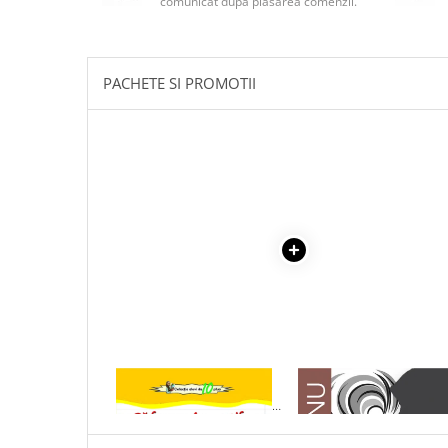
comunicat după plasarea comenzii.
Masaj
MedConnect
Medicina & Farmacie
PACHETE SI PROMOTII
Medicina Pentru Toti
SealfHealing
Sport
Starea de bine
Terapii Alternative
AudioBook
Beletristica
Biografii, Memorii, Jurnale
Carti erotice
Carti pentru Adolescenti, Young
1 x PADUREA
1 x ADAM SI EVA
Adult
SPANZURATILOR. LIVIU
REBREANU
Crime, Thriller, Mistery