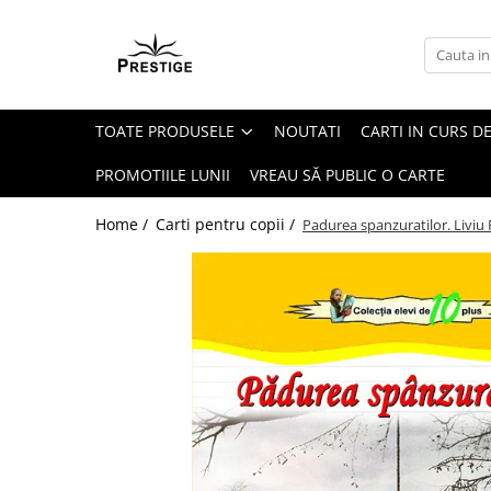
Toate Produsele
Noutati
TOATE PRODUSELE
NOUTATI
CARTI IN CURS DE
Promotii
Pachete Speciale Carti
PROMOTIILE LUNII
VREAU SĂ PUBLIC O CARTE
Spiritualitate - Ezoterism
Home /
Carti pentru copii /
Padurea spanzuratilor. Liviu
AngelConnection
Arte Divinatorii
Astrologie
Chiromantie
Dezvoltare Spirituala
KidConnection
Minte Corp
New Illuminati Files