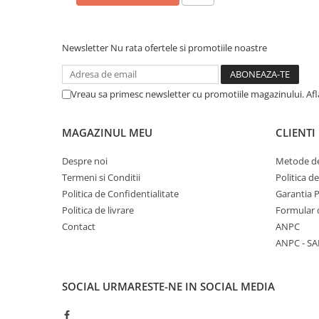
COLOREAZA CU PRIETENII
De colorat
Pot desena minunat
Newsletter
Nu rata ofertele si promotiile noastre
Sa coloram cu Nicol
Carti educative
Vreau sa primesc newsletter cu promotiile magazinului. Af
Codul copiilor de succes
Copii 0-7 ani
MAGAZINUL MEU
CLIENTI
Clubul Premiantilor
Despre noi
Metode de
Super pitici 2-5 ani
Termeni si Conditii
Politica d
Culegeri Auxiliare
Politica de Confidentialitate
Garantia 
Dezvoltare personala
Politica de livrare
Formular 
Contact
ANPC
Dictionare
ANPC - SA
Enciclopedii
Kids Book Club
SOCIAL
URMARESTE-NE IN SOCIAL MEDIA
Legende istorice
Literatura Scolara