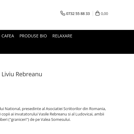
0732 55 88 33
0,00
I CAFEA
PRODUSE BIO
RELAXARE
 Liviu Rebreanu
i National, presedinte al Asociatiei Scriitorilor din Romania,
 copii ai invatatorului Vasile Rebreanu si al Ludovicai, ambii
iberi ("graniceri") de pe Valea Somesului.