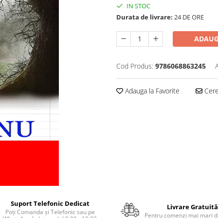
IN STOC
Durata de livrare:
24 DE ORE
ADAUG
Cod Produs:
9786068863245
Adauga la Favorite
Cere 
Suport Telefonic Dedicat
Livrare Gratuită
Poți Comanda și Telefonic sau pe
Pentru comenzi mai mari de