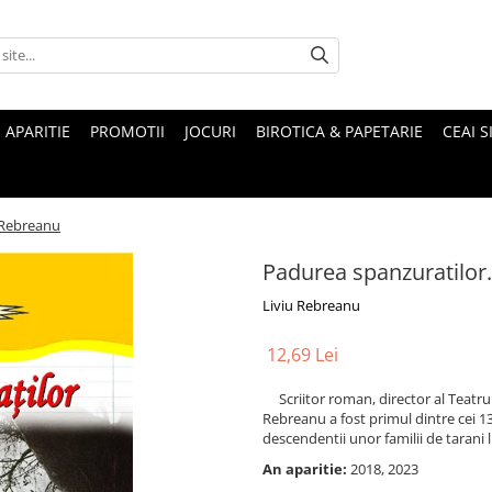
 APARITIE
PROMOTII
JOCURI
BIROTICA & PAPETARIE
CEAI S
 Rebreanu
Padurea spanzuratilor.
Liviu Rebreanu
12,69 Lei
Scriitor roman, director al Teatrulu
Rebreanu a fost primul dintre cei 13
descendentii unor familii de tarani l
An aparitie:
2018, 2023