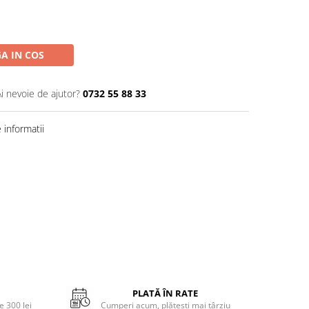
A IN COS
Ai nevoie de ajutor?
0732 55 88 33
informatii
PLATĂ ÎN RATE
 300 lei
Cumperi acum, plătești mai târziu