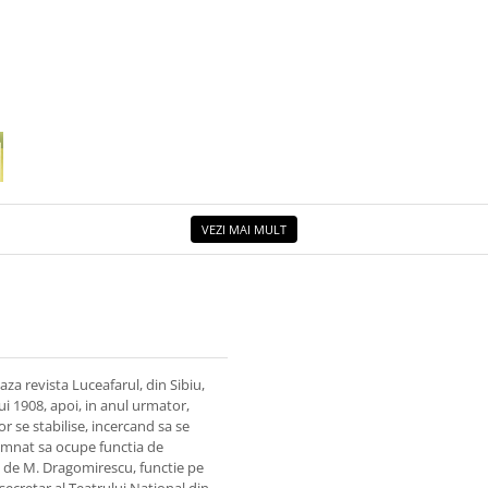
VEZI MAI MULT
aza revista Luceafarul, din Sibiu,
ui 1908, apoi, in anul urmator,
or se stabilise, incercand sa se
semnat sa ocupe functia de
sa de M. Dragomirescu, functie pe
 secretar al Teatrului National din