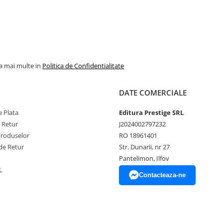
la mai multe in
Politica de Confidentialitate
DATE COMERCIALE
 Plata
Editura Prestige SRL
e Retur
J2024002797232
Produselor
RO 18961401
de Retur
Str. Dunarii, nr 27
Pantelimon, Ilfov
L
Contacteaza-ne