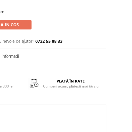
are
A IN COS
Ai nevoie de ajutor?
0732 55 88 33
informatii
PLATĂ ÎN RATE
 300 lei
Cumperi acum, plătești mai târziu