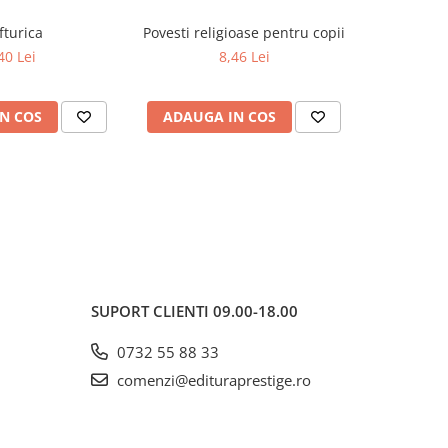
turica
Povesti religioase pentru copii
Ghicitori r
40 Lei
8,46 Lei
N COS
ADAUGA IN COS
ADAUG
SUPORT CLIENTI
09.00-18.00
0732 55 88 33
comenzi@edituraprestige.ro