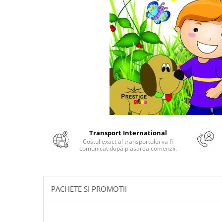
Numerologie
Paranormal
Parapsihologie
Ramtha
Audiobook
ReConnect
Religie
Crestinism
ScienceConnection
Transport International
SelfConnect
Costul exact al transportului va fi
comunicat după plasarea comenzii.
SelfHealing
Vindecare Spirituala
Sanatate
PACHETE SI PROMOTII
Diete
Gastronomik