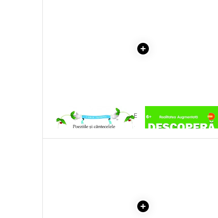
Masaj
MedConnect
Medicina & Farmacie
Medicina Pentru Toti
SealfHealing
Sport
Starea de bine
Terapii Alternative
1 x POEZIILE SI CANTECELE
1 x DESCOPERA DINOZAU
COPILARIEI MELE (DIN
IN 4D
AudioBook
FOLCLOR) - IN ROMANA SI
Beletristica
ENGLEZA
Biografii, Memorii, Jurnale
Carti erotice
Carti pentru Adolescenti, Young
Adult
Crime, Thriller, Mistery