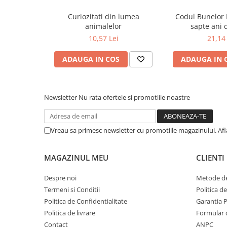
Gargarita, rita (cantecel)
COLOREAZA CU PRIETENII
Furnica acrobata
Curiozitati din lumea
Codul Bunelor 
De colorat
Furnica
animalelor
sapte ani 
Pot desena minunat
Azorel
10,57 Lei
21,14 
Buburuza (cantecel)
Sa coloram cu Nicol
Ursul (joc)
ADAUGA IN COS
ADAUGA IN 
Carti educative
Calutul
Cot-co-dac!
Codul copiilor de succes
Vulpea
Copii 0-7 ani
Trop-trop!
Newsletter
Nu rata ofertele si promotiile noastre
Clubul Premiantilor
CUPRINS
Super pitici 2-5 ani
Vreau sa primesc newsletter cu promotiile magazinului. Af
Cutu, cutu, na Grivei 3
Culegeri Auxiliare
Batista 4
Dezvoltare personala
Unu, doi, unu doi (cantecel) 5
MAGAZINUL MEU
CLIENTI
Pisicuta noastra hoata 6
Dictionare
Ursuletul (cantecel) 7
Despre noi
Metode de
Catelus cu parul cret 8
Enciclopedii
Un pitic atat de mic 9
Termeni si Conditii
Politica d
Kids Book Club
Melc, melc, codobelc (cantecel) 10
Politica de Confidentialitate
Garantia 
Pisicuta pis, pis, pis 11
Legende istorice
Politica de livrare
Formular 
Carte in culori 12
Contact
ANPC
Dimineata 13
Literatura Scolara