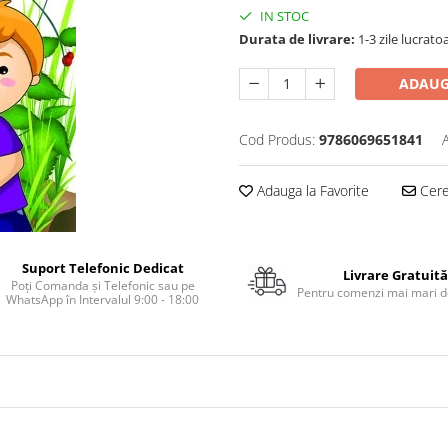
IN STOC
Durata de livrare:
1-3 zile lucrato
ADAUG
Cod Produs:
9786069651841
Adauga la Favorite
Cere 
Suport Telefonic Dedicat
Livrare Gratuită
Poți Comanda și Telefonic sau pe
Pentru comenzi mai mari de
WhatsApp în Intervalul 9:00 - 18:00