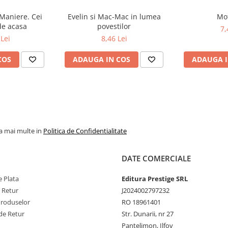
Maniere. Cei
Evelin si Mac-Mac in lumea
Mof
de acasa
povestilor
7,
Lei
8,46 Lei
COS
ADAUGA IN COS
ADAUGA I
la mai multe in
Politica de Confidentialitate
DATE COMERCIALE
 Plata
Editura Prestige SRL
e Retur
J2024002797232
Produselor
RO 18961401
de Retur
Str. Dunarii, nr 27
Pantelimon, Ilfov