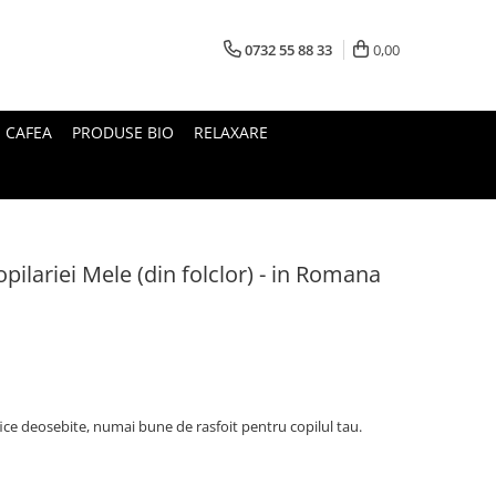
0732 55 88 33
0,00
I CAFEA
PRODUSE BIO
RELAXARE
opilariei Mele (din folclor) - in Romana
afice deosebite, numai bune de rasfoit pentru copilul tau.