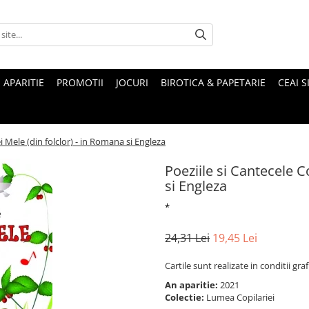
 APARITIE
PROMOTII
JOCURI
BIROTICA & PAPETARIE
CEAI S
ei Mele (din folclor) - in Romana si Engleza
Poeziile si Cantecele C
si Engleza
*
24,31 Lei
19,45 Lei
Cartile sunt realizate in conditii gr
An aparitie:
2021
Colectie:
Lumea Copilariei