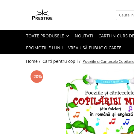
Toate Produsele
Noutati
TOATE PRODUSELE
NOUTATI
CARTI IN CURS DE
Promotii
Pachete Speciale Carti
PROMOTIILE LUNII
VREAU SĂ PUBLIC O CARTE
Spiritualitate - Ezoterism
Home /
Carti pentru copii /
Poeziile si Cantecele Copilari
AngelConnection
Arte Divinatorii
-20%
Astrologie
Chiromantie
Dezvoltare Spirituala
KidConnection
Minte Corp
New Illuminati Files