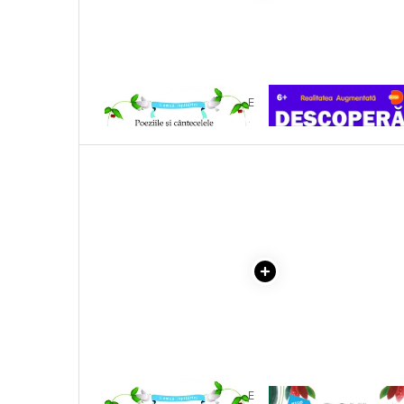
Literatura Romana
Literatura Universala
Poezie
Romane de dragoste, Carti
1 x POEZIILE SI CANTECELE
1 x DESCOPERA SPATIUL
romantice
COPILARIEI MELE (DIN
4D
FOLCLOR) - IN ROMANA SI
Senzatii/Dragoste
ENGLEZA
Senzatii/Erotic
Senzatii/Suspans
Senzatii/Thriller
SF & Fantasy
Teatru
Teens Book Club
Umor
Birotica & Papetarie
Adezivi si benzi adezive
1 x POEZIILE SI CANTECELE
1 x DONI, MISTRETUL 