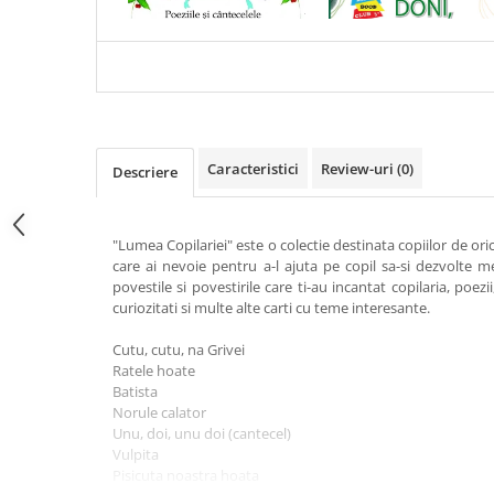
COPILARIEI MELE (DIN
SAVANA - VALORI MORAL
Articole Birotica
FOLCLOR) - IN ROMANA SI
POVESTE DESPRE NARCI
Accesorii Arhivare
ENGLEZA
Calculator
Hartie si Accesorii
Instrumente de scris
Organizare si Arhivare
Caracteristici
Review-uri
(0)
Descriere
Seturi birotica
Articole scolare
"Lumea Copilariei" este o colectie destinata copiilor de oric
Arta
care ai nevoie pentru a-l ajuta pe copil sa-si dezvolte m
Caiete si Carnetele scolare
povestile si povestirile care ti-au incantat copilaria, poezii
curiozitati si multe alte carti cu teme interesante.
Coperti, Mape, Etichete
Ghiozdane si Penare scolare
Cutu, cutu, na Grivei
Instrumente de scris
Ratele hoate
Batista
Instrumente si Truse Geometrie
Norule calator
Seturi scolare
Unu, doi, unu doi (cantecel)
Calculator
Vulpita
Pisicuta noastra hoata
Consumabile & Accesorii