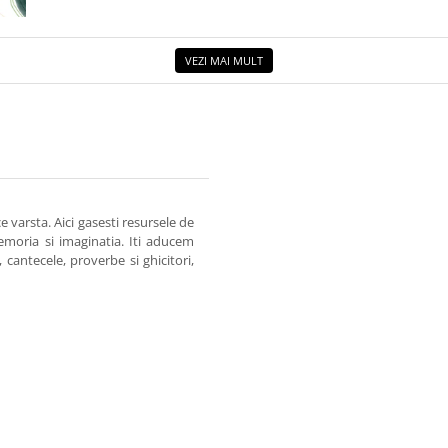
E: O
SISM
VEZI MAI MULT
e varsta. Aici gasesti resursele de
emoria si imaginatia. Iti aducem
, cantecele, proverbe si ghicitori,