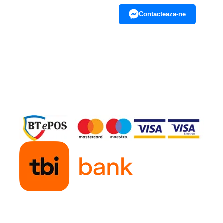
L
Contacteaza-ne
e