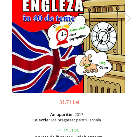
Numerologie
Paranormal
Parapsihologie
Ramtha
Audiobook
ReConnect
Religie
Crestinism
ScienceConnection
SelfConnect
SelfHealing
31,71 Lei
Vindecare Spirituala
Sanatate
An aparitie:
2017
Colectie:
Ma pregatesc pentru scoala
Diete
IN STOC
Gastronomik