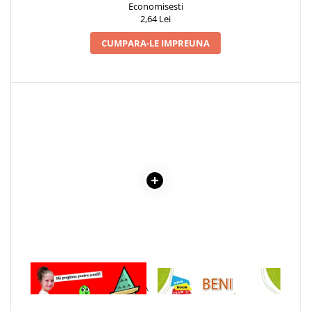
Economisesti
Cadouri
2,64 Lei
Carti in dar
CUMPARA-LE IMPREUNA
Carti pentru copii
Beletristica
Literatura Romana
Literatura Universala
Poezie
SF & Fantasy
Carte Prescolara, Joc
Carti cartonate
Descopera lumea
Descopera si invata
Din ograda
Povesti pe roti
1 x PRIMELE MELE 480 DE
1 x BENI CASTORASUL -
Primele notiuni
CUVINTE IN LIMBA ENGLEZA
VALORI MORALE: O POVESTE
Carti de colorat
DESPRE OBSESIE