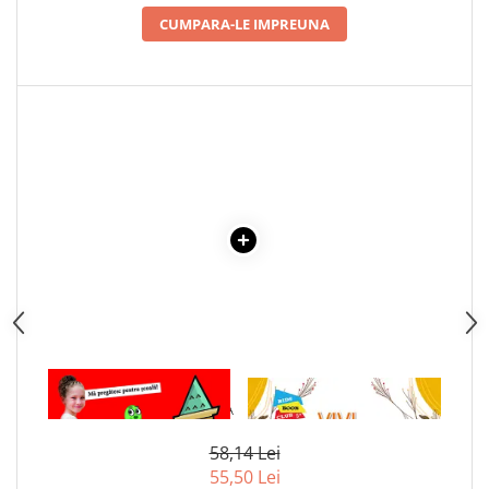
Articole Birotica
CUMPARA-LE IMPREUNA
Accesorii Arhivare
Calculator
Hartie si Accesorii
Instrumente de scris
Organizare si Arhivare
Seturi birotica
Articole scolare
Arta
Caiete si Carnetele scolare
Coperti, Mape, Etichete
Ghiozdane si Penare scolare
Instrumente de scris
1 x PRIMELE MELE 480 DE
1 x VIVI, VEVERITA CU
Instrumente si Truse Geometrie
CUVINTE IN LIMBA ENGLEZA
FALCUTE - VALORI MORALE: O
Seturi scolare
POVESTE DESPRE LACOMIE SI
Calculator
EGOISM
58,14 Lei
55,50 Lei
Consumabile & Accesorii