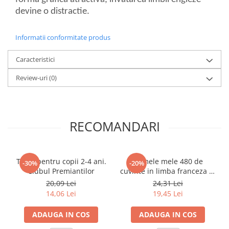
devine o distractie.
Elevi de 10 plus
Lecturi Scolare
Informatii conformitate produs
Lumea Copilariei
Ma pregatesc pentru scoala
Caracteristici
Manuale - Carte Scolara
Review-uri
(0)
Clasa a II-a
Clasa a III-a
Clasa a IV-a
RECOMANDARI
Clasa a V-a
Clasa a VI-a
Clasa a VII-a
Teste pentru copii 2-4 ani.
Primele mele 480 de
-30%
-20%
Clasa a VIII-a
Clubul Premiantilor
cuvinte in limba franceza in
40 de teme
Clasa I
20,09 Lei
24,31 Lei
14,06 Lei
19,45 Lei
Clasa pregatitoare
Limbi Straine
ADAUGA IN COS
ADAUGA IN COS
Povesti