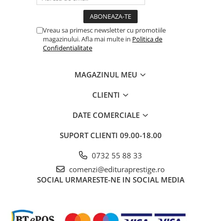
Dezvoltarea Afacerilor
Parenting & Familie
Vreau sa primesc newsletter cu promotiile
magazinului. Afla mai multe in
Politica de
Psihologie, Psihanaliza
Confidentialitate
PSYCONNECT
Sexualitate
MAGAZINUL MEU
Istorie
CLIENTI
Istorie & Filosofie
Istorii Secrete
DATE COMERCIALE
Mituri si Legende
SUPORT CLIENTI
09.00-18.00
Tot Adevarul
0732 55 88 33
Jocuri
comenzi@edituraprestige.ro
Casute de papusi si mobilier
SOCIAL
URMARESTE-NE IN SOCIAL MEDIA
Creativitate
Educative
BrainBox