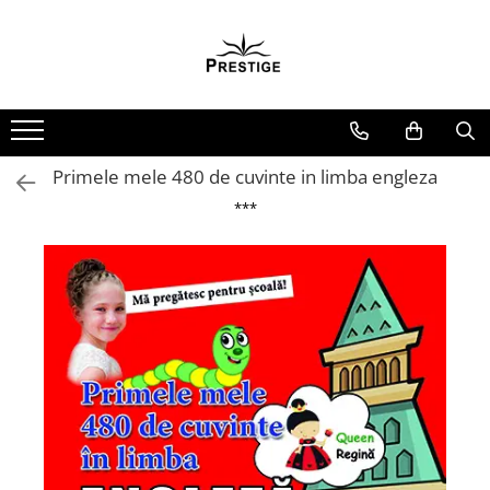
Toate Produsele
Noutati
Promotii
Pachete Speciale Carti
Primele mele 480 de cuvinte in limba engleza
Spiritualitate - Ezoterism
***
AngelConnection
Arte Divinatorii
Astrologie
Chiromantie
Dezvoltare Spirituala
KidConnection
Minte Corp
New Illuminati Files