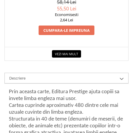
58,14 Lei
COLOREAZA CU PRIETENII
55,50 Lei
De colorat
Economisesti
Pot desena minunat
2,64 Lei
Sa coloram cu Nicol
CUMPARA-LE IMPREUNA
Carti educative
Codul copiilor de succes
Copii 0-7 ani
VEZI MAI MULT
Clubul Premiantilor
Super pitici 2-5 ani
Culegeri Auxiliare
Descriere
Dezvoltare personala
Prin aceasta carte, Editura Prestige ajuta copiii sa
Dictionare
invete limba engleza mai usor.
Enciclopedii
Cartea cuprinde aproximativ 480 dintre cele mai
uzuale cuvinte din limba engleza.
Kids Book Club
Structurata in 40 de teme (denumiri de meserii, de
Legende istorice
obiecte, de animale etc) prezentate copiilor intr-o
Literatura Scolara
forma grafica atractiva, invatarea limbii engleze