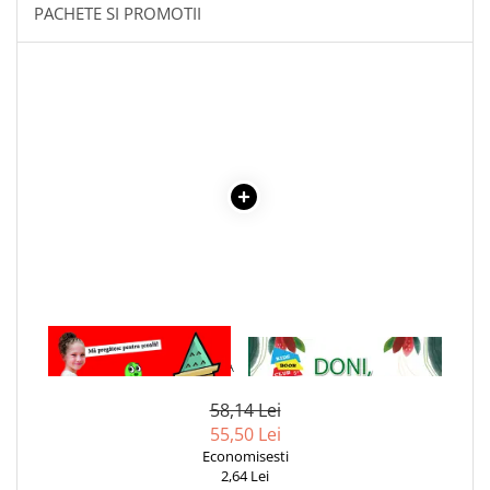
Literatura Romana
PACHETE SI PROMOTII
Literatura Universala
Poezie
Romane de dragoste, Carti
romantice
Senzatii/Dragoste
Senzatii/Erotic
Senzatii/Suspans
Senzatii/Thriller
SF & Fantasy
Teatru
1 x PRIMELE MELE 480 DE
1 x DONI, MISTRETUL DE
CUVINTE IN LIMBA ENGLEZA
SAVANA - VALORI MORALE: O
Teens Book Club
POVESTE DESPRE NARCISISM
Umor
58,14 Lei
55,50 Lei
Birotica & Papetarie
Economisesti
Adezivi si benzi adezive
2,64 Lei