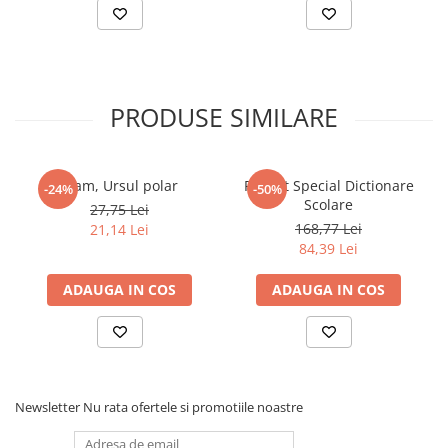
Povesti ilustrate
Povesti - Basme - Legende
Realitatea Augmentata
Religie pentru copii
PRODUSE SIMILARE
ScienceConnection
TP ROLL
Fram, Ursul polar
Pachet Special Dictionare
-24%
-50%
Ceai si Cafea
Scolare
27,75 Lei
Cafea
168,77 Lei
21,14 Lei
84,39 Lei
Cafea terapeutica
Ceai
ADAUGA IN COS
ADAUGA IN COS
Dezvoltare Personala
BUSINESS
Carti de joc
Dezvoltare Personala Adulti
Newsletter
Nu rata ofertele si promotiile noastre
Dezvoltare Profesionala