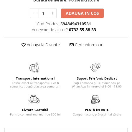
Durata de livrare:
1-3 zile lucratoare
Masaj
MedConnect
ADAUGA IN COS
Medicina & Farmacie
Cod Produs:
5948494310531
Ai nevoie de ajutor?
0732 55 88 33
Medicina Pentru Toti
SealfHealing
Adauga la Favorite
Cere informatii
Sport
Starea de bine
Terapii Alternative
AudioBook
Transport International
Suport Telefonic Dedicat
Costul exact al transportului va fi
Poți Comanda și Telefonic sau pe
Beletristica
comunicat după plasarea comenzii.
WhatsApp în Intervalul 9:00 - 18:00
Biografii, Memorii, Jurnale
Carti erotice
Livrare Gratuită
PLATĂ ÎN RATE
Carti pentru Adolescenti, Young
Pentru comenzi mai mari de 300 lei
Cumperi acum, plătești mai târziu
Adult
Crime, Thriller, Mistery