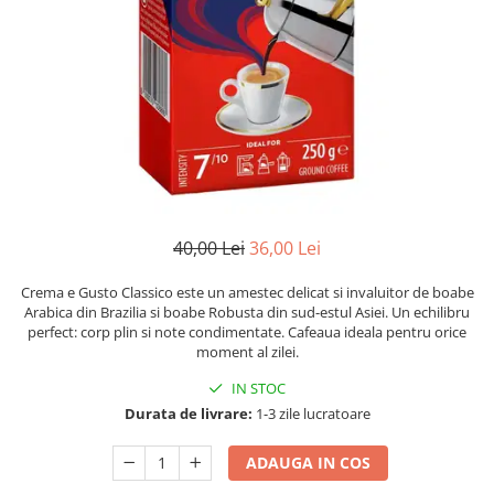
Numerologie
Paranormal
Parapsihologie
Ramtha
Audiobook
ReConnect
Religie
Crestinism
40,00 Lei
36,00 Lei
ScienceConnection
Crema e Gusto Classico este un amestec delicat si invaluitor de boabe
SelfConnect
Arabica din Brazilia si boabe Robusta din sud-estul Asiei. Un echilibru
perfect: corp plin si note condimentate. Cafeaua ideala pentru orice
SelfHealing
moment al zilei.
Vindecare Spirituala
IN STOC
Sanatate
Durata de livrare:
1-3 zile lucratoare
Diete
ADAUGA IN COS
Gastronomik