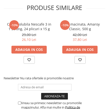
PRODUSE SIMILARE
Elevi de 10 plus
Lecturi Scolare
Lumea Copilariei
Cafea solubila Nescafe 3 in
Cafea macinata, Amaroy
-10%
-10%
Ma pregatesc pentru scoala
1 Strong, 24 plicuri x 15 g
Classic, 500 g
29,00 Lei
42,00 Lei
Manuale - Carte Scolara
26,10 Lei
37,80 Lei
Clasa a II-a
Clasa a III-a
ADAUGA IN COS
ADAUGA IN COS
Clasa a IV-a
Clasa a V-a
Clasa a VI-a
Clasa a VII-a
Newsletter
Nu rata ofertele si promotiile noastre
Clasa a VIII-a
Clasa I
Clasa pregatitoare
Limbi Straine
Vreau sa primesc newsletter cu promotiile
Povesti
magazinului. Afla mai multe in
Politica de