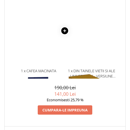
Literatura Romana
Literatura Universala
Poezie
Romane de dragoste, Carti
romantice
Senzatii/Dragoste
Senzatii/Erotic
Senzatii/Suspans
1 x CAFEA MACINATA
1 x DIN TAINELE VIETII SI ALE
Senzatii/Thriller
LAVAZZA CREMA E GUSTO,
UNIVERSULUI - VERSIUNE
SF & Fantasy
250 G
ORIGINALA DIN 1939.
VOLUMELE I-III. CUTIE DE
190,00 Lei
Teatru
COLECTIE -SCARLAT
141,00 Lei
DEMETRESCU
Teens Book Club
Economisesti 25,79 %
Umor
CUMPARA-LE IMPREUNA
Birotica & Papetarie
Adezivi si benzi adezive