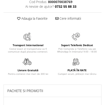
Cod Produs:
8000070038769
Masaj
Ai nevoie de ajutor?
0732 55 88 33
MedConnect
Medicina & Farmacie
Adauga la Favorite
Cere informatii
Medicina Pentru Toti
SealfHealing
Sport
Transport International
Suport Telefonic Dedicat
Starea de bine
Costul exact al transportului va fi
Poți Comanda și Telefonic sau pe
comunicat după plasarea comenzii.
WhatsApp în Intervalul 9:00 - 18:00
Terapii Alternative
AudioBook
Beletristica
Livrare Gratuită
PLATĂ ÎN RATE
Biografii, Memorii, Jurnale
Pentru comenzi mai mari de 300 lei
Cumperi acum, plătești mai târziu
Carti erotice
Carti pentru Adolescenti, Young
PACHETE SI PROMOTII
Adult
Crime, Thriller, Mistery