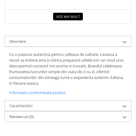
COLOREAZA CU PRIETENII
De colorat
VEZI MAI MULT
Pot desena minunat
Sa coloram cu Nicol
Carti educative
Descriere
Codul copiilor de succes
Copii 0-7 ani
Cu o pasiune autentica pentru cafeaua de calitate, Lavazza a
reusit sa imbine arta si stiinta prepararii cafelei intr-un mod unic,
Clubul Premiantilor
descoperind constant noi arome si inovatii. Brandul celebreaza
Super pitici 2-5 ani
frumusetea lucrurilor simple din viata de zi cu zi, oferind
consumatorilor din intreaga lume o experienta autentic italiana,
Culegeri Auxiliare
in fiecare ceasca.
Dezvoltare personala
Informatii conformitate produs
Dictionare
Caracteristici
Enciclopedii
Review-uri
(0)
Kids Book Club
Legende istorice
Literatura Scolara