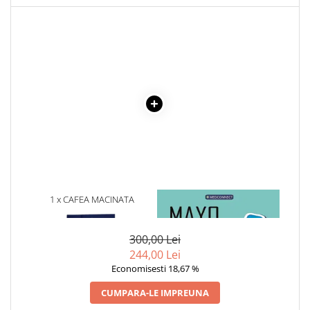
Cadouri
Carti in dar
Carti pentru copii
Beletristica
Literatura Romana
Literatura Universala
Poezie
SF & Fantasy
Carte Prescolara, Joc
Carti cartonate
1 x CAFEA MACINATA
1 x MAYO CLINIC. CARTEA
Descopera lumea
LAVAZZA CREMA E GUSTO,
ESENTIALA DESPRE DIABETUL
250 G
ZAHARAT
Descopera si invata
300,00 Lei
Din ograda
244,00 Lei
Povesti pe roti
Economisesti 18,67 %
Primele notiuni
CUMPARA-LE IMPREUNA
Carti de colorat