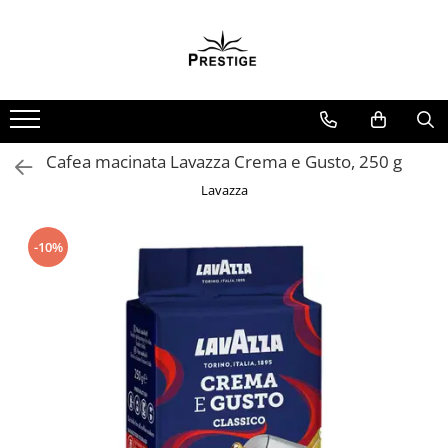
Toate Produsele
Noutati
Promotii
Pachete Speciale Carti
Cafea macinata Lavazza Crema e Gusto, 250 g
Spiritualitate - Ezoterism
Lavazza
AngelConnection
Arte Divinatorii
-10%
Astrologie
Chiromantie
Dezvoltare Spirituala
KidConnection
Minte Corp
New Illuminati Files