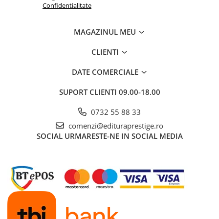
Confidentialitate
Povesti ilustrate
Povesti - Basme - Legende
MAGAZINUL MEU
Realitatea Augmentata
CLIENTI
Religie pentru copii
ScienceConnection
DATE COMERCIALE
TP ROLL
SUPORT CLIENTI
09.00-18.00
Ceai si Cafea
Cafea
0732 55 88 33
comenzi@edituraprestige.ro
Cafea terapeutica
SOCIAL
URMARESTE-NE IN SOCIAL MEDIA
Ceai
Dezvoltare Personala
BUSINESS
Carti de joc
Dezvoltare Personala Adulti
Dezvoltare Profesionala