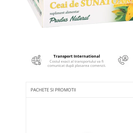
Numerologie
Paranormal
Parapsihologie
Ramtha
Audiobook
ReConnect
Transport International
Religie
Costul exact al transportului va fi
comunicat după plasarea comenzii.
Crestinism
ScienceConnection
SelfConnect
PACHETE SI PROMOTII
SelfHealing
Vindecare Spirituala
Sanatate
Diete
Gastronomik