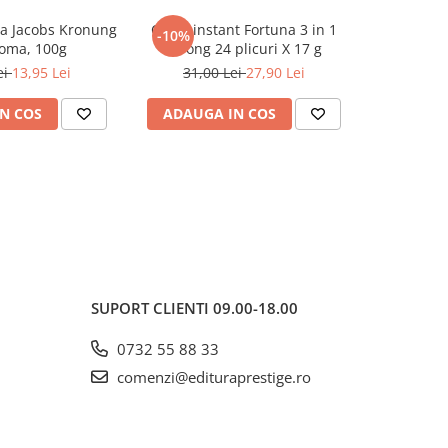
a Jacobs Kronung
Cafea instant Fortuna 3 in 1
Cafea ma
-10%
-10%
roma, 100g
Strong 24 plicuri X 17 g
Ma
ei
13,95 Lei
31,00 Lei
27,90 Lei
37,0
N COS
ADAUGA IN COS
ADAUG
SUPORT CLIENTI
09.00-18.00
0732 55 88 33
comenzi@edituraprestige.ro