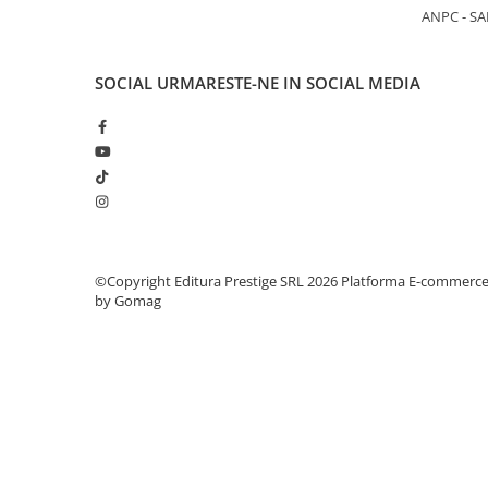
COLOREAZA CU PRIETENII
ANPC - SA
De colorat
Pot desena minunat
SOCIAL
URMARESTE-NE IN SOCIAL MEDIA
Sa coloram cu Nicol
Carti educative
Codul copiilor de succes
Copii 0-7 ani
Clubul Premiantilor
Super pitici 2-5 ani
©Copyright Editura Prestige SRL 2026
Platforma E-commerc
Culegeri Auxiliare
by Gomag
Dezvoltare personala
Dictionare
Enciclopedii
Kids Book Club
Legende istorice
Literatura Scolara