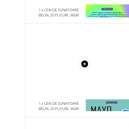
Literatura Romana
1 x CEAI DE SUNATOARE
1 x VINDECAREA COPILU
Literatura Universala
BELIN, 20 PLICURI, 36GR
INTERIOR
Poezie
Romane de dragoste, Carti
romantice
Senzatii/Dragoste
Senzatii/Erotic
Senzatii/Suspans
Senzatii/Thriller
SF & Fantasy
Teatru
Teens Book Club
1 x CEAI DE SUNATOARE
1 x MAYO CLINIC. CART
Umor
BELIN, 20 PLICURI, 36GR
ESENTIALA DESPRE DIAB
ZAHARAT
Birotica & Papetarie
Adezivi si benzi adezive