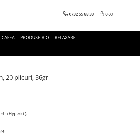
0732 55 88 33
0,00
I CAFEA
PRODUSE BIO
RELAXARE
, 20 plicuri, 36gr
rba Hyperici ).
are