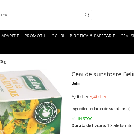
 APARITIE
PROMOTII
JOCURI
BIROTICA & PAPETARIE
CEAI S
 36gr
Ceai de sunatoare Belin
Belin
6,00 Lei
5,40 Lei
Ingrediente: iarba de sunatoare ( He
IN STOC
Durata de livrare:
1-3 zile lucrato