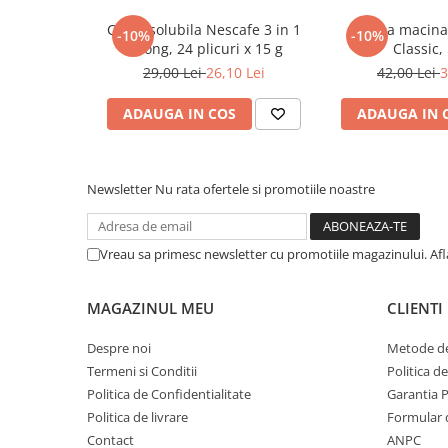
Cadouri
Cafea solubila Nescafe 3 in 1
Cafea macina
-10%
-10%
Strong, 24 plicuri x 15 g
Classic,
Carti in dar
29,00 Lei
26,10 Lei
42,00 Lei
3
Carti pentru copii
Beletristica
ADAUGA IN COS
ADAUGA IN 
Literatura Romana
Literatura Universala
Poezie
Newsletter
Nu rata ofertele si promotiile noastre
SF & Fantasy
Carte Prescolara, Joc
Vreau sa primesc newsletter cu promotiile magazinului. Af
Carti cartonate
Descopera lumea
MAGAZINUL MEU
CLIENTI
Descopera si invata
Despre noi
Metode de
Din ograda
Termeni si Conditii
Politica d
Povesti pe roti
Politica de Confidentialitate
Garantia 
Primele notiuni
Politica de livrare
Formular 
Carti de colorat
Contact
ANPC