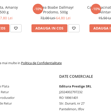
ta, Amaroy
Cafea Boabe Dallmayr
Cafea macinat
-10%
-10%
 500 g
Prodomo, 500g
Alinta
7,80 Lei
72,00 Lei
64,80 Lei
15,50 L
COS
ADAUGA IN COS
ADAUGA I
la mai multe in
Politica de Confidentialitate
DATE COMERCIALE
 Plata
Editura Prestige SRL
e Retur
J2024002797232
Produselor
RO 18961401
de Retur
Str. Dunarii, nr 27
Pantelimon, Ilfov