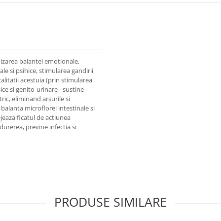
mizarea balantei emotionale,
le si psihice, stimularea gandirii
litatii acestuia (prin stimularea
ce si genito-urinare - sustine
ic, eliminand arsurile si
balanta microflorei intestinale si
ejeaza ficatul de actiunea
 durerea, previne infectia si
PRODUSE SIMILARE