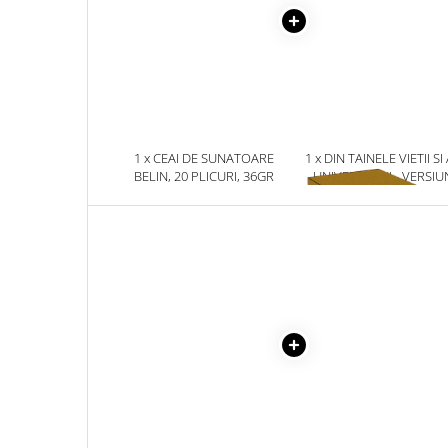
Masaj
MedConnect
Medicina & Farmacie
Medicina Pentru Toti
SealfHealing
1 x CEAI DE SUNATOARE
1 x DIN TAINELE VIETII SI
Sport
BELIN, 20 PLICURI, 36GR
UNIVERSULUI - VERSIU
ORIGINALA DIN 1939.
Starea de bine
VOLUMELE I-III. CUTIE 
COLECTIE -SCARLAT
Terapii Alternative
DEMETRESCU
AudioBook
Beletristica
Biografii, Memorii, Jurnale
Carti erotice
Carti pentru Adolescenti, Young
Adult
Crime, Thriller, Mistery