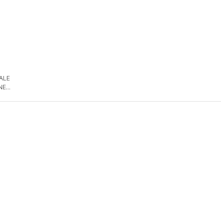
 ALE
NE
DE