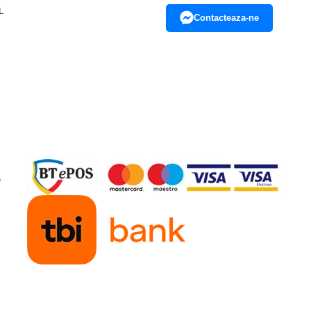
L
Contacteaza-ne
e