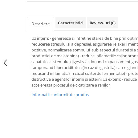
Articole Birotica
Accesorii Arhivare
Calculator
Caracteristici
Review-uri
(0)
Descriere
Hartie si Accesorii
Instrumente de scris
Uz intern: - genereaza si intretine starea de bine prin opti
reducerea stresului si a depresiei, asigurarea relaxarii menta
Organizare si Arhivare
pozitive, normalizarea somnului_sub aspectul duratei si a ca
Seturi birotica
productiei de melatonina) - reduce inflamatiile cailor bronsi
Articole scolare
sanatatea sistemului digestiv actionand ca pansament gastr
tamponand hiperaciditatea (in caz de gastrita) sau regland 
Arta
reducand inflamatia (in cazul colitei de fermentatie) - prot
Caiete si Carnetele scolare
distructiva a agentilor interni si externi Uz extern: - reduce
accelereaza procesul de cicatrizare a ranilor
Coperti, Mape, Etichete
Ghiozdane si Penare scolare
Informatii conformitate produs
Instrumente de scris
Instrumente si Truse Geometrie
Seturi scolare
Calculator
Consumabile & Accesorii