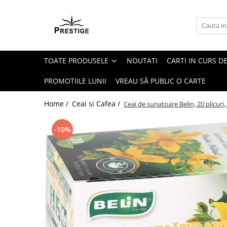
Toate Produsele
Noutati
TOATE PRODUSELE
NOUTATI
CARTI IN CURS DE
Promotii
Pachete Speciale Carti
PROMOTIILE LUNII
VREAU SĂ PUBLIC O CARTE
Spiritualitate - Ezoterism
Home /
Ceai si Cafea /
Ceai de sunatoare Belin, 20 plicuri,
AngelConnection
Arte Divinatorii
-10%
Astrologie
Chiromantie
Dezvoltare Spirituala
KidConnection
Minte Corp
New Illuminati Files