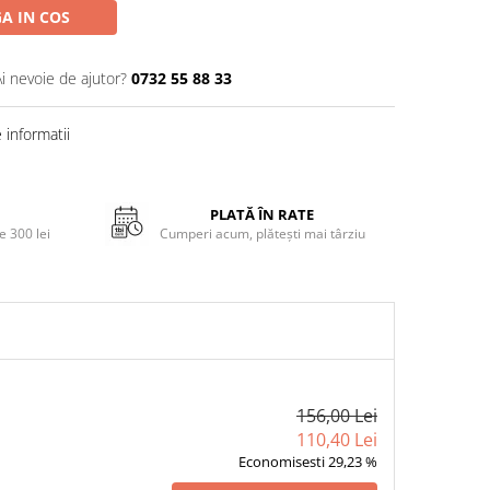
A IN COS
Ai nevoie de ajutor?
0732 55 88 33
informatii
PLATĂ ÎN RATE
 300 lei
Cumperi acum, plătești mai târziu
156,00 Lei
110,40 Lei
Economisesti 29,23 %