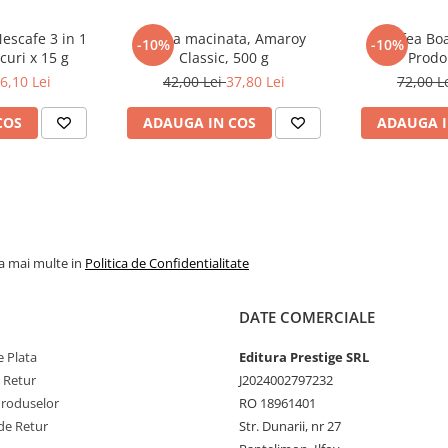
Nescafe 3 in 1
Cafea macinata, Amaroy
Cafea Bo
-10%
-10%
curi x 15 g
Classic, 500 g
Prodo
6,10 Lei
42,00 Lei
37,80 Lei
72,00 L
COS
ADAUGA IN COS
ADAUGA I
la mai multe in
Politica de Confidentialitate
DATE COMERCIALE
 Plata
Editura Prestige SRL
e Retur
J2024002797232
Produselor
RO 18961401
de Retur
Str. Dunarii, nr 27