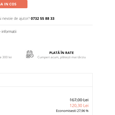
A IN COS
Ai nevoie de ajutor?
0732 55 88 33
informatii
PLATĂ ÎN RATE
 300 lei
Cumperi acum, plătești mai târziu
167,00 Lei
120,30 Lei
Economisesti 27,96 %