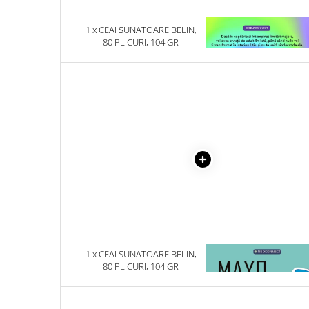
Literatura Romana
Literatura Universala
1 x CEAI SUNATOARE BELIN,
1 x VINDECAREA COPILU
80 PLICURI, 104 GR
INTERIOR
Poezie
Romane de dragoste, Carti
romantice
Senzatii/Dragoste
Senzatii/Erotic
Senzatii/Suspans
Senzatii/Thriller
SF & Fantasy
Teatru
Teens Book Club
1 x CEAI SUNATOARE BELIN,
1 x MAYO CLINIC. CART
Umor
80 PLICURI, 104 GR
ESENTIALA DESPRE DIAB
Birotica & Papetarie
ZAHARAT
Adezivi si benzi adezive