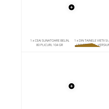
Masaj
MedConnect
Medicina & Farmacie
Medicina Pentru Toti
SealfHealing
1 x CEAI SUNATOARE BELIN,
1 x DIN TAINELE VIETII SI
Sport
80 PLICURI, 104 GR
UNIVERSULUI - VERSIU
Starea de bine
ORIGINALA DIN 1939.
VOLUMELE I-III. CUTIE 
Terapii Alternative
COLECTIE -SCARLAT
DEMETRESCU
AudioBook
Beletristica
Biografii, Memorii, Jurnale
Carti erotice
Carti pentru Adolescenti, Young
Adult
Crime, Thriller, Mistery