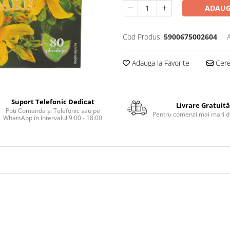
ADAUG
Cod Produs:
5900675002604
Adauga la Favorite
Cere 
Suport Telefonic Dedicat
Livrare Gratuită
Poți Comanda și Telefonic sau pe
Pentru comenzi mai mari de
WhatsApp în Intervalul 9:00 - 18:00