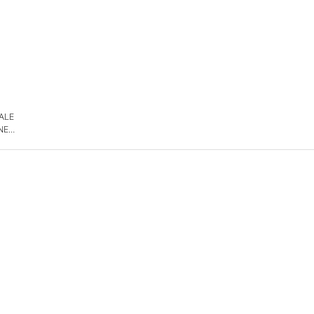
 ALE
NE
DE