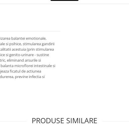
mizarea balantei emotionale,
le si psihice, stimularea gandirii
litatii acestuia (prin stimularea
ce si genito-urinare - sustine
ic, eliminand arsurile si
balanta microflorei intestinale si
ejeaza ficatul de actiunea
 durerea, previne infectia si
PRODUSE SIMILARE