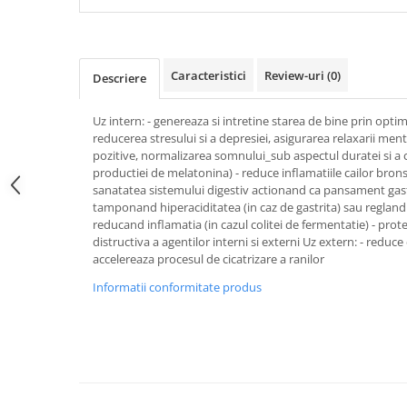
Articole Birotica
Accesorii Arhivare
Calculator
Caracteristici
Review-uri
(0)
Descriere
Hartie si Accesorii
Instrumente de scris
Uz intern: - genereaza si intretine starea de bine prin opti
Organizare si Arhivare
reducerea stresului si a depresiei, asigurarea relaxarii menta
pozitive, normalizarea somnului_sub aspectul duratei si a ca
Seturi birotica
productiei de melatonina) - reduce inflamatiile cailor bronsi
Articole scolare
sanatatea sistemului digestiv actionand ca pansament gastr
tamponand hiperaciditatea (in caz de gastrita) sau regland 
Arta
reducand inflamatia (in cazul colitei de fermentatie) - prot
Caiete si Carnetele scolare
distructiva a agentilor interni si externi Uz extern: - reduce
Coperti, Mape, Etichete
accelereaza procesul de cicatrizare a ranilor
Ghiozdane si Penare scolare
Informatii conformitate produs
Instrumente de scris
Instrumente si Truse Geometrie
Seturi scolare
Calculator
Consumabile & Accesorii