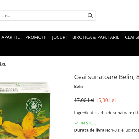
 APARITIE
PROMOTII
JOCURI
BIROTICA & PAPETARIE
CEAI S
4 gr
Ceai sunatoare Belin, 8
Belin
17,00 Lei
15,30 Lei
Ingrediente: iarba de sunatoare ( He
IN STOC
Durata de livrare:
1-3 zile lucrato