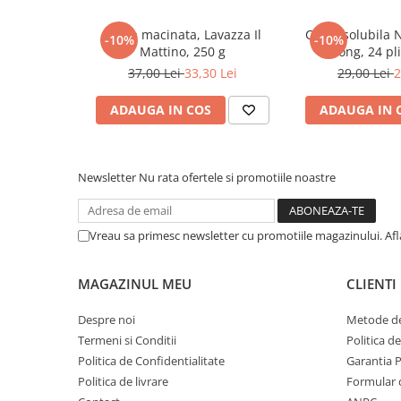
Cadouri
Cafea macinata, Lavazza Il
Cafea solubila 
-10%
-10%
Carti in dar
Mattino, 250 g
Strong, 24 pli
Carti pentru copii
37,00 Lei
33,30 Lei
29,00 Lei
2
Beletristica
ADAUGA IN COS
ADAUGA IN 
Literatura Romana
Literatura Universala
Poezie
Newsletter
Nu rata ofertele si promotiile noastre
SF & Fantasy
Carte Prescolara, Joc
Vreau sa primesc newsletter cu promotiile magazinului. Af
Carti cartonate
Descopera lumea
MAGAZINUL MEU
CLIENTI
Descopera si invata
Din ograda
Despre noi
Metode de
Povesti pe roti
Termeni si Conditii
Politica d
Politica de Confidentialitate
Garantia 
Primele notiuni
Politica de livrare
Formular 
Carti de colorat