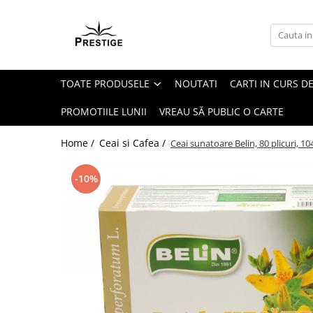
Toate Produsele
Noutati
TOATE PRODUSELE
NOUTATI
CARTI IN CURS DE
Promotii
Pachete Speciale Carti
PROMOTIILE LUNII
VREAU SĂ PUBLIC O CARTE
Spiritualitate - Ezoterism
Home /
Ceai si Cafea /
Ceai sunatoare Belin, 80 plicuri, 10
AngelConnection
Arte Divinatorii
-10%
Astrologie
Chiromantie
Dezvoltare Spirituala
KidConnection
Minte Corp
New Illuminati Files