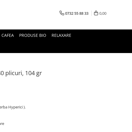
0732 55 88 33
0,00
I CAFEA
PRODUSE BIO
RELAXARE
0 plicuri, 104 gr
rba Hyperici ).
are