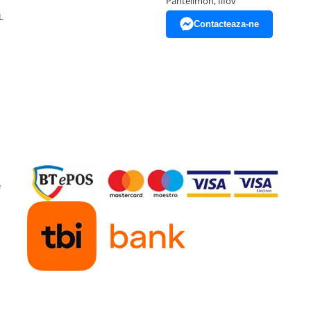
Pantelimon, Ilfov
L
Contacteaza-ne
e