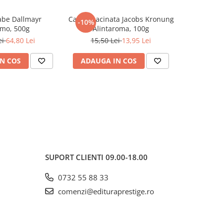
abe Dallmayr
Cafea macinata Jacobs Kronung
Cafea sol
-10%
-10%
mo, 500g
Alintaroma, 100g
M
ei
64,80 Lei
15,50 Lei
13,95 Lei
29,0
N COS
ADAUGA IN COS
ADAUG
SUPORT CLIENTI
09.00-18.00
0732 55 88 33
comenzi@edituraprestige.ro