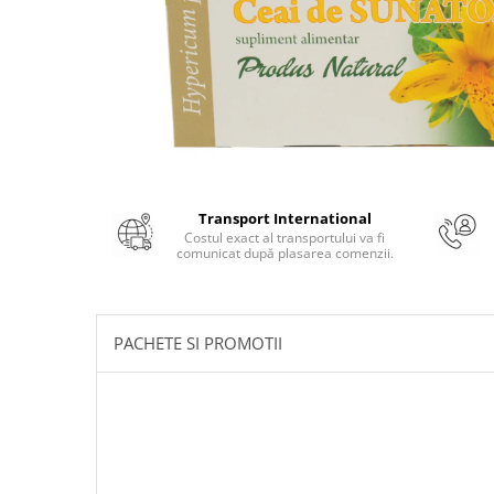
Numerologie
Paranormal
Parapsihologie
Ramtha
Audiobook
ReConnect
Religie
Transport International
Costul exact al transportului va fi
Crestinism
comunicat după plasarea comenzii.
ScienceConnection
SelfConnect
PACHETE SI PROMOTII
SelfHealing
Vindecare Spirituala
Sanatate
Diete
Gastronomik