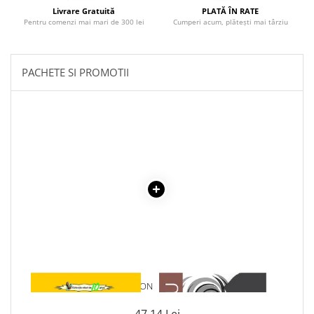
Povesti ilustrate
Livrare Gratuită
PLATĂ ÎN RATE
Pentru comenzi mai mari de 300 lei
Cumperi acum, plătești mai târziu
Povesti - Basme - Legende
Realitatea Augmentata
Religie pentru copii
PACHETE SI PROMOTII
ScienceConnection
TP ROLL
1 x COLT ALB - JACK LONDON
1 x ADAM SI EVA
47,14 Lei