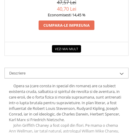
47,57 Lei
40,70 Lei
Economisesti 14,45 %
CUMPARA-LE IMPREUNA
VEZI MAI MULT
Descriere
Opera sa (care consta in special din romane) are ca subiect
existenta cruda, salbatica si spiritul de revolta si de aventura, in
care eroii, de o forta fizica si morala supraumana, sunt antrenati
intr-o lupta brutala pentru supravietuire. In plan literar, a fost
influentat de Robert Louis Stevenson, Rudyard Kipling, Joseph
Conrad, iar in cel ideologic, de Charles Darwin, Herbert Spencer,
Karl Marx si Friedrich Nietzsche.
John Griffith Chaney a fost copil din flori. Pe mama o chema
Ann Wellman, iar tatal natural, astrologul William Mike Chaney,