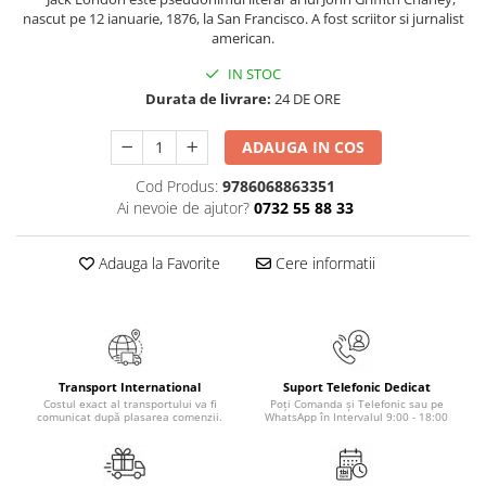
nascut pe 12 ianuarie, 1876, la San Francisco. A fost scriitor si jurnalist
Elevi de 10 plus
american.
Lecturi Scolare
IN STOC
Lumea Copilariei
Durata de livrare:
24 DE ORE
Ma pregatesc pentru scoala
ADAUGA IN COS
Manuale - Carte Scolara
Clasa a II-a
Cod Produs:
9786068863351
Ai nevoie de ajutor?
0732 55 88 33
Clasa a III-a
Clasa a IV-a
Adauga la Favorite
Cere informatii
Clasa a V-a
Clasa a VI-a
Clasa a VII-a
Clasa a VIII-a
Clasa I
Transport International
Suport Telefonic Dedicat
Costul exact al transportului va fi
Poți Comanda și Telefonic sau pe
Clasa pregatitoare
comunicat după plasarea comenzii.
WhatsApp în Intervalul 9:00 - 18:00
Limbi Straine
Povesti