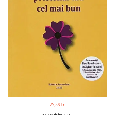
Numerologie
Paranormal
Parapsihologie
Ramtha
Audiobook
ReConnect
Religie
Crestinism
ScienceConnection
SelfConnect
SelfHealing
Vindecare Spirituala
Sanatate
Diete
29,89 Lei
Gastronomik
An aparitie:
2023