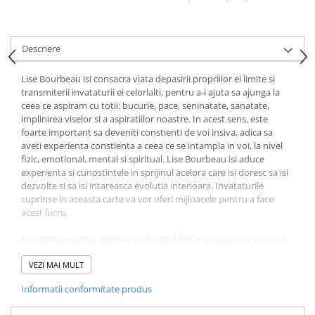
Literatura Romana
Literatura Universala
Descriere
Poezie
Romane de dragoste, Carti
Lise Bourbeau isi consacra viata depasirii propriilor ei limite si
romantice
transmiterii invataturii ei celorlalti, pentru a-i ajuta sa ajunga la
ceea ce aspiram cu totii: bucurie, pace, seninatate, sanatate,
Senzatii/Dragoste
implinirea viselor si a aspiratiilor noastre. In acest sens, este
Senzatii/Erotic
foarte important sa deveniti constienti de voi insiva, adica sa
aveti experienta constienta a ceea ce se intampla in voi, la nivel
Senzatii/Suspans
fizic, emotional, mental si spiritual. Lise Bourbeau isi aduce
experienta si cunostintele in sprijinul acelora care isi doresc sa isi
Senzatii/Thriller
dezvolte si sa isi intareasca evolutia interioara. Invataturile
SF & Fantasy
cuprinse in aceasta carte va vor oferi mijloacele pentru a face
acest lucru.
Teatru
Teens Book Club
Exercitiile practice descrise la sfarsitul fiecarui capitol va vor juta
sa deveniti constienti de modul vostru de a va iubi si de a-i iubi pe
Umor
ceilalti. Dat fiind ca veti culege ceea ce veti semana, iubind, veti
VEZI MAI MULT
culege multa iubire!
Birotica & Papetarie
Informatii conformitate produs
Adezivi si benzi adezive
Fragment din carte: