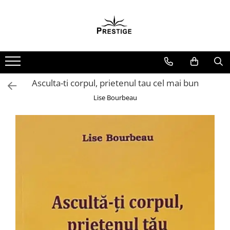
Toate Produsele
Noutati
Promotii
Pachete Speciale Carti
Asculta-ti corpul, prietenul tau cel mai bun
Spiritualitate - Ezoterism
Lise Bourbeau
AngelConnection
Arte Divinatorii
Astrologie
Chiromantie
Dezvoltare Spirituala
KidConnection
Minte Corp
New Illuminati Files