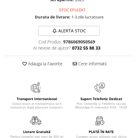
Masaj
STOC EPUIZAT
MedConnect
Durata de livrare:
1-3 zile lucratoare
Medicina & Farmacie
ALERTA STOC
Medicina Pentru Toti
Cod Produs:
9786069050569
SealfHealing
Ai nevoie de ajutor?
0732 55 88 33
Sport
Starea de bine
Adauga la Favorite
Cere informatii
Terapii Alternative
AudioBook
Beletristica
Biografii, Memorii, Jurnale
Transport International
Suport Telefonic Dedicat
Costul exact al transportului va fi
Poți Comanda și Telefonic sau pe
Carti erotice
comunicat după plasarea comenzii.
WhatsApp în Intervalul 9:00 - 18:00
Carti pentru Adolescenti, Young
Adult
Crime, Thriller, Mistery
Livrare Gratuită
PLATĂ ÎN RATE
Pentru comenzi mai mari de 300 lei
Cumperi acum, plătești mai târziu