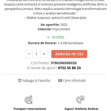
Masaj
Aceasta carte incitanta si colorata priveste inteligenta artificiala dintr-o
perspectiva umana. Metz explica aceasta tehnologie transformatoare
MedConnect
si face o analiza senzationala."
-- Walter Isaacson, autorul cartii Steve Jobs
Medicina & Farmacie
An aparitie:
2022
Medicina Pentru Toti
Colectie:
PsyConnect
SealfHealing
IN STOC
Sport
Durata de livrare:
1-3 zile lucratoare
Starea de bine
ADAUGA IN COS
Terapii Alternative
Cod Produs:
9786306506026
AudioBook
Ai nevoie de ajutor?
0732 55 88 33
Beletristica
Biografii, Memorii, Jurnale
Adauga la Favorite
Cere informatii
Carti erotice
Carti pentru Adolescenti, Young
Adult
Crime, Thriller, Mistery
Transport International
Suport Telefonic Dedicat