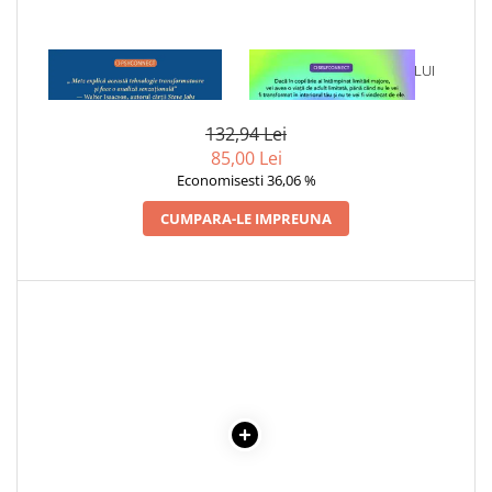
Cadouri
Carti in dar
1 x CREATORII DE GENII
1 x VINDECAREA COPILULUI
Carti pentru copii
INTERIOR
Beletristica
132,94 Lei
Literatura Romana
85,00 Lei
Literatura Universala
Economisesti 36,06 %
Poezie
CUMPARA-LE IMPREUNA
SF & Fantasy
Carte Prescolara, Joc
Carti cartonate
Descopera lumea
Descopera si invata
Din ograda
Povesti pe roti
Primele notiuni
Carti de colorat