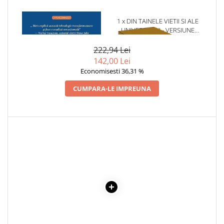
Articole Birotica
Accesorii Arhivare
1 x CREATORII DE GENII
1 x DIN TAINELE VIETII SI ALE
UNIVERSULUI - VERSIUNE
Calculator
ORIGINALA DIN 1939.
Hartie si Accesorii
VOLUMELE I-III. CUTIE DE
222,94 Lei
COLECTIE -SCARLAT
Instrumente de scris
142,00 Lei
DEMETRESCU
Economisesti 36,31 %
Organizare si Arhivare
Seturi birotica
CUMPARA-LE IMPREUNA
Articole scolare
Arta
Caiete si Carnetele scolare
Coperti, Mape, Etichete
Ghiozdane si Penare scolare
Instrumente de scris
Instrumente si Truse Geometrie
Seturi scolare
Calculator
Consumabile & Accesorii