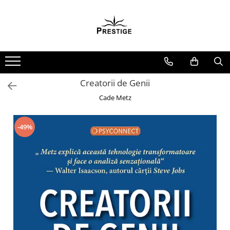
Toate Produsele
Noutati
Promotii
Pachete Speciale Carti
Creatorii de Genii
Spiritualitate - Ezoterism
Cade Metz
AngelConnection
Arte Divinatorii
-49%
Astrologie
Chiromantie
Dezvoltare Spirituala
KidConnection
Minte Corp
New Illuminati Files