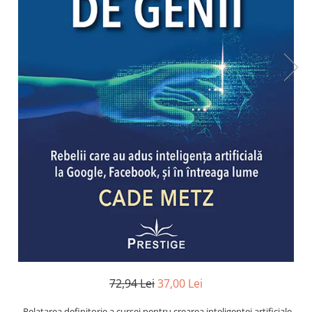
Numerologie
Paranormal
Parapsihologie
Ramtha
Audiobook
ReConnect
Religie
Crestinism
ScienceConnection
SelfConnect
SelfHealing
Vindecare Spirituala
Sanatate
Diete
72,94 Lei
37,00 Lei
Gastronomik
,,Relatarea definitorie a cursei pentru crearea inteligentei artificiale.