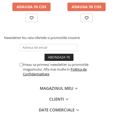
Dezvoltarea Afacerilor
ADAUGA IN COS
ADAUGA IN COS
Parenting & Familie
Psihologie, Psihanaliza
PSYCONNECT
Newsletter
Nu rata ofertele si promotiile noastre
Sexualitate
Istorie
Istorie & Filosofie
Istorii Secrete
Vreau sa primesc newsletter cu promotiile
magazinului. Afla mai multe in
Politica de
Mituri si Legende
Confidentialitate
Tot Adevarul
Jocuri
MAGAZINUL MEU
Casute de papusi si mobilier
CLIENTI
Creativitate
Educative
DATE COMERCIALE
BrainBox