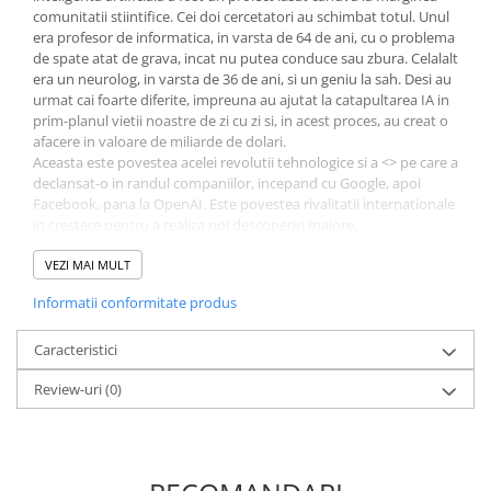
comunitatii stiintifice. Cei doi cercetatori au schimbat totul. Unul
Elevi de 10 plus
era profesor de informatica, in varsta de 64 de ani, cu o problema
de spate atat de grava, incat nu putea conduce sau zbura. Celalalt
Lecturi Scolare
era un neurolog, in varsta de 36 de ani, si un geniu la sah. Desi au
Lumea Copilariei
urmat cai foarte diferite, impreuna au ajutat la catapultarea IA in
prim-planul vietii noastre de zi cu zi si, in acest proces, au creat o
Ma pregatesc pentru scoala
afacere in valoare de miliarde de dolari.
Manuale - Carte Scolara
Aceasta este povestea acelei revolutii tehnologice si a <
> pe care a
declansat-o in randul companiilor, incepand cu Google, apoi
Clasa a II-a
Facebook, pana la OpenAI. Este povestea rivalitatii internationale
Clasa a III-a
in crestere pentru a realiza noi descoperiri majore.
Este, de asemenea, o poveste care prezinta atat cea mai buna
Clasa a IV-a
inventie a omenirii, cat si latura ei mai intunecata, deoarece
VEZI MAI MULT
Clasa a V-a
progresele au fost contrabalansate de probleme de prejudecati,
Informatii conformitate produs
Clasa a VI-a
partinire si invazia vietii private. Cade Metz, jurnalist al New York
Times din Sillicon Valley, se bazeaza pe accesul inegalabil la toti
Clasa a VII-a
jucatorii majori, pentru a realiza o relatare extraordinar de vie a
Caracteristici
Clasa a VIII-a
unei revolutii in curs de desfasurare de peste cinci decenii. Pune,
Review-uri
(0)
in acelasi timp, intrebarile care vor domina urmatoarea jumatate
Clasa I
de secol: unde ne va duce IA in continuare? Exista cu adevarat
Clasa pregatitoare
perspectiva aparitiei unor sisteme cu inteligenta umana? Si, daca
Limbi Straine
da, unde o sa se ajunga? Intr-o zi, in curand, cand computerele ne
vor conduce in siguranta masinile si ne vor vorbi in propozitii
Povesti