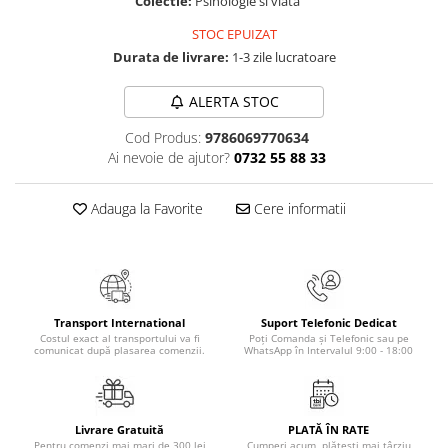
Colectie:
Psihologie si viata
Numerologie
STOC EPUIZAT
Paranormal
Durata de livrare:
1-3 zile lucratoare
Parapsihologie
ALERTA STOC
Ramtha
Audiobook
Cod Produs:
9786069770634
Ai nevoie de ajutor?
0732 55 88 33
ReConnect
Religie
Adauga la Favorite
Cere informatii
Crestinism
ScienceConnection
SelfConnect
SelfHealing
Transport International
Suport Telefonic Dedicat
Costul exact al transportului va fi
Poți Comanda și Telefonic sau pe
Vindecare Spirituala
comunicat după plasarea comenzii.
WhatsApp în Intervalul 9:00 - 18:00
Sanatate
Diete
Gastronomik
Livrare Gratuită
PLATĂ ÎN RATE
Pentru comenzi mai mari de 300 lei
Cumperi acum, plătești mai târziu