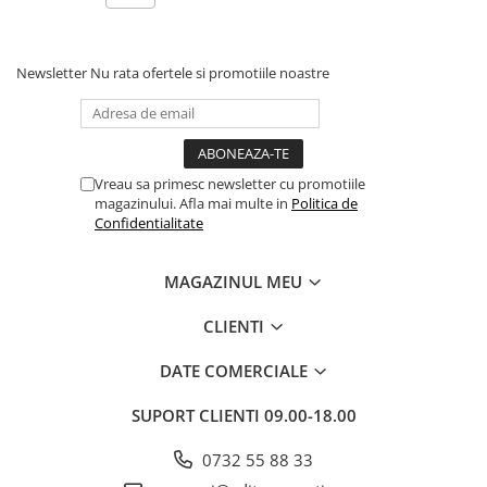
Articole Birotica
Accesorii Arhivare
Calculator
Newsletter
Nu rata ofertele si promotiile noastre
Hartie si Accesorii
Instrumente de scris
Organizare si Arhivare
Vreau sa primesc newsletter cu promotiile
Seturi birotica
magazinului. Afla mai multe in
Politica de
Articole scolare
Confidentialitate
Arta
Caiete si Carnetele scolare
MAGAZINUL MEU
Coperti, Mape, Etichete
CLIENTI
Ghiozdane si Penare scolare
Instrumente de scris
DATE COMERCIALE
Instrumente si Truse Geometrie
SUPORT CLIENTI
09.00-18.00
Seturi scolare
Calculator
0732 55 88 33
Consumabile & Accesorii