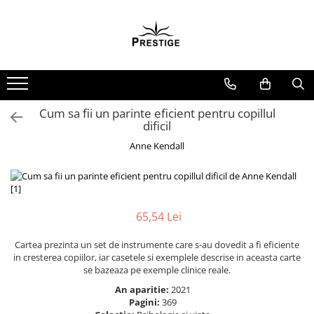
Toate Produsele
Noutati
Promotii
Pachete Speciale Carti
Cum sa fii un parinte eficient pentru copillul
dificil
Spiritualitate - Ezoterism
Anne Kendall
AngelConnection
Arte Divinatorii
Astrologie
Chiromantie
65,54 Lei
Dezvoltare Spirituala
Cartea prezinta un set de instrumente care s-au dovedit a fi eficiente
KidConnection
in cresterea copiilor, iar casetele si exemplele descrise in aceasta carte
se bazeaza pe exemple clinice reale.
Minte Corp
An aparitie:
2021
New Illuminati Files
Pagini:
369