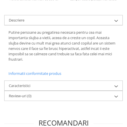
Masaj
MedConnect
Descriere
Medicina & Farmacie
Medicina Pentru Toti
Putine persoane au pregatirea necesara pentru cea mai
importanta slujba a vietii, aceea de a creste un copil. Aceasta
SealfHealing
slujba devine cu mult mai grea atunci cand copilul are un sistem
Sport
nervos care il face sa fie brusc hiperactivat, astfel incat ii este
imposibil sa se calmeze cand trebuie sa faca fata celei mai mici
Starea de bine
frustrari.
Terapii Alternative
Informatii conformitate produs
AudioBook
Beletristica
Caracteristici
Biografii, Memorii, Jurnale
Review-uri
(0)
Carti erotice
Carti pentru Adolescenti, Young
Adult
RECOMANDARI
Crime, Thriller, Mistery