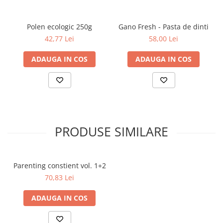
Literatura Romana
Literatura Universala
Polen ecologic 250g
Gano Fresh - Pasta de dinti
Poezie
42,77 Lei
58,00 Lei
Romane de dragoste, Carti
ADAUGA IN COS
ADAUGA IN COS
romantice
Senzatii/Dragoste
Senzatii/Erotic
Senzatii/Suspans
Senzatii/Thriller
PRODUSE SIMILARE
SF & Fantasy
Teatru
Parenting constient vol. 1+2
Teens Book Club
70,83 Lei
Umor
ADAUGA IN COS
Birotica & Papetarie
Adezivi si benzi adezive