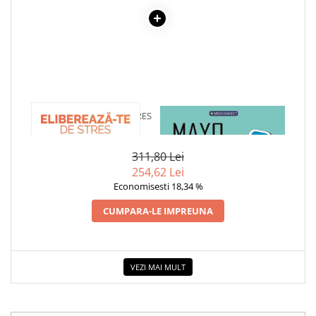
Dezvoltarea Afacerilor
Parenting & Familie
Psihologie, Psihanaliza
PSYCONNECT
Sexualitate
1 x ELIBEREAZA-TE DE STRES
1 x MAYO CLINIC. CARTEA
Istorie
ESENTIALA DESPRE DIABETUL
ZAHARAT
Istorie & Filosofie
311,80 Lei
Istorii Secrete
254,62 Lei
Mituri si Legende
Economisesti 18,34 %
Tot Adevarul
CUMPARA-LE IMPREUNA
Jocuri
Casute de papusi si mobilier
VEZI MAI MULT
Creativitate
Educative
BrainBox