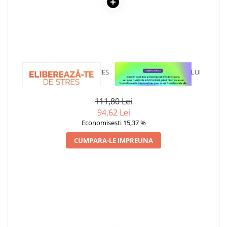
Povesti ilustrate
Povesti - Basme - Legende
Realitatea Augmentata
Religie pentru copii
ScienceConnection
1 x ELIBEREAZA-TE DE STRES
1 x VINDECAREA COPILULUI
INTERIOR
TP ROLL
111,80 Lei
Ceai si Cafea
94,62 Lei
Cafea
Economisesti 15,37 %
Cafea terapeutica
CUMPARA-LE IMPREUNA
Ceai
Dezvoltare Personala
BUSINESS
Carti de joc
Dezvoltare Personala Adulti
Dezvoltare Profesionala