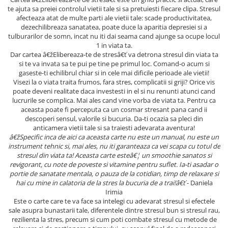
Masaj
te ajuta sa preiei controlul vietii tale si sa pretuiesti fiecare clipa. Stresul
afecteaza atat de multe parti ale vietii tale: scade productivitatea,
MedConnect
dezechilibreaza sanatatea, poate duce la aparitia depresiei si a
tulburarilor de somn, incat nu iti dai seama cand ajunge sa ocupe locul
Medicina & Farmacie
1 in viata ta.
Medicina Pentru Toti
Dar cartea â€žElibereaza-te de stresâ€ť va detrona stresul din viata ta
si te va invata sa te pui pe tine pe primul loc. Comand-o acum si
SealfHealing
gaseste-ti echilibrul chiar si in cele mai dificile perioade ale vietii!
Visezi la o viata traita frumos, fara stres, complicatii si griji? Orice vis
Sport
poate deveni realitate daca investesti in el si nu renunti atunci cand
lucrurile se complica. Mai ales cand vine vorba de viata ta. Pentru ca
Starea de bine
aceasta poate fi perceputa ca un cosmar stresant pana cand ii
Terapii Alternative
descoperi sensul, valorile si bucuria. Da-ti ocazia sa pleci din
anticamera vietii tale si sa traiesti adevarata aventura!
AudioBook
â€žSpecific inca de aici ca aceasta carte nu este un manual, nu este un
Beletristica
instrument tehnic si, mai ales, nu iti garanteaza ca vei scapa cu totul de
stresul din viata ta! Aceasta carte esteâ€¦ un smoothie sanatos si
Biografii, Memorii, Jurnale
revigorant, cu note de poveste si vitamine pentru suflet. Ia-ti asadar o
portie de sanatate mentala, o pauza de la cotidian, timp de relaxare si
Carti erotice
hai cu mine in calatoria de la stres la bucuria de a trai!â€ť
- Daniela
Carti pentru Adolescenti, Young
Irimia
Adult
Este o carte care te va face sa intelegi cu adevarat stresul si efectele
sale asupra bunastarii tale, diferentele dintre stresul bun si stresul rau,
Crime, Thriller, Mistery
rezilienta la stres, precum si cum poti combate stresul cu metode de