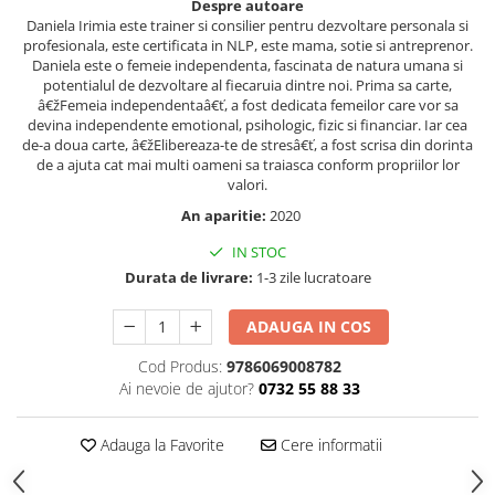
Despre autoare
Daniela Irimia este trainer si consilier pentru dezvoltare personala si
Cadouri
profesionala, este certificata in NLP, este mama, sotie si antreprenor.
Carti in dar
Daniela este o femeie independenta, fascinata de natura umana si
Carti pentru copii
potentialul de dezvoltare al fiecaruia dintre noi. Prima sa carte,
â€žFemeia independentaâ€ť, a fost dedicata femeilor care vor sa
Beletristica
devina independente emotional, psihologic, fizic si financiar. Iar cea
de-a doua carte, â€žElibereaza-te de stresâ€ť, a fost scrisa din dorinta
Literatura Romana
de a ajuta cat mai multi oameni sa traiasca conform propriilor lor
Literatura Universala
valori.
Poezie
An aparitie:
2020
SF & Fantasy
IN STOC
Carte Prescolara, Joc
Durata de livrare:
1-3 zile lucratoare
Carti cartonate
ADAUGA IN COS
Descopera lumea
Descopera si invata
Cod Produs:
9786069008782
Din ograda
Ai nevoie de ajutor?
0732 55 88 33
Povesti pe roti
Adauga la Favorite
Cere informatii
Primele notiuni
Carti de colorat