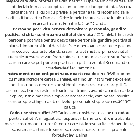
alegere care vine intotdeauna din interior. Dupa ce am citit cartea, am
Articole Birotica
luat decizia ferma sa accept ca sunt o femeie independenta. Asa ca,
daca inca mai ai dubii cu privire la persoana ta, iti recomand sa le
Accesorii Arhivare
clarifici citind cartea Danielei. Orice femeie trebuie sa aiba in biblioteca
Calculator
ei aceasta carte. Felicitari!â€ť â€“ Claudia
Hartie si Accesorii
Persoana potrivita pentru dezvoltare personala, gandire
pozitiva si chiar schimbarea stilului de viata
â€žDaniela Irimia este
Instrumente de scris
persoana potrivita pentru dezvoltare personala, gandire pozitiva si
Organizare si Arhivare
chiar schimbarea stilului de viata! Este o persoana care pune pasiune
in ceea ce face, este blanda si senina, optimista si plina de viata!
Seturi birotica
Lucrurile acestea se vad foarte bine si in cursurile ei care sunt foarte
Articole scolare
clare si care se pot pune in practica cu putina vointa! Recomand cu
incredere!â€ť â€“ Ramonica
Arta
Instrument excelent pentru cunoasterea de sine
â€žRecomand
Caiete si Carnetele scolare
cu multa incredere cartea Danielei, ea fiind un instrument excelent
pentru cunoasterea de sine si identificarea resurselor proprii. De
Coperti, Mape, Etichete
asemenea, Daniela este un foarte bun trainer, avand capacitatea de a
Ghiozdane si Penare scolare
explica, intr-o maniera simpla, concepte cheie, care odata insusite
conduc spre atingerea obiectivelor personale si spre succes.â€ť â€“
Instrumente de scris
Raluca
Instrumente si Truse Geometrie
Cadou pentru suflet
â€žCartea am considerat-o ca pe un cadou
pentru suflet! Am regasit aici raspunsuri la multe dintre intrebarile
Seturi scolare
mele. O recomand tuturor femeilor care isi doresc sa fie independente,
Calculator
sa isi creasca stima de sine si sa devina increzatoare in propriile
forte.â€ť â€“ Dalina
Consumabile & Accesorii