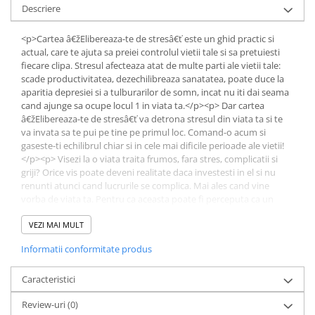
Descriere
Educative
Jocuri si jucarii educative
<p>Cartea â€žElibereaza-te de stresâ€ť este un ghid practic si
actual, care te ajuta sa preiei controlul vietii tale si sa pretuiesti
Figurine
fiecare clipa. Stresul afecteaza atat de multe parti ale vietii tale:
Jocuri de Societate
scade productivitatea, dezechilibreaza sanatatea, poate duce la
aparitia depresiei si a tulburarilor de somn, incat nu iti dai seama
Jucarii bebelusi
cand ajunge sa ocupe locul 1 in viata ta.</p><p> Dar cartea
Jucarii interactive
â€žElibereaza-te de stresâ€ť va detrona stresul din viata ta si te
va invata sa te pui pe tine pe primul loc. Comand-o acum si
Lampi de veghe copii
gaseste-ti echilibrul chiar si in cele mai dificile perioade ale vietii!
</p><p> Visezi la o viata traita frumos, fara stres, complicatii si
LEGO
griji? Orice vis poate deveni realitate daca investesti in el si nu
Puzzle-uri
renunti atunci cand lucrurile se complica. Mai ales cand vine
vorba de viata ta. Pentru ca aceasta poate fi perceputa ca un
Puzzle
cosmar stresant pana cand ii descoperi sensul, valorile si bucuria.
Puzzle 3D Lemn
Da-ti ocazia sa pleci din anticamera vietii tale si sa traiesti
VEZI MAI MULT
adevarata aventura!</p><p> </p><p><em>â€žSpecific inca de aici
Non-fictiune
Informatii conformitate produs
ca aceasta carte nu este un manual, nu este un instrument tehnic
Casa, gradina, bricolaj
si, mai ales, nu iti garanteaza ca vei scapa cu totul de stresul din
viata ta! Aceasta carte esteâ€¦ un smoothie sanatos si revigorant,
Caracteristici
Cultura Generala
cu note de poveste si vitamine pentru suflet. Ia-ti asadar o portie
Hobby Practic
Review-uri
(0)
de sanatate mentala, o pauza de la cotidian, timp de relaxare si