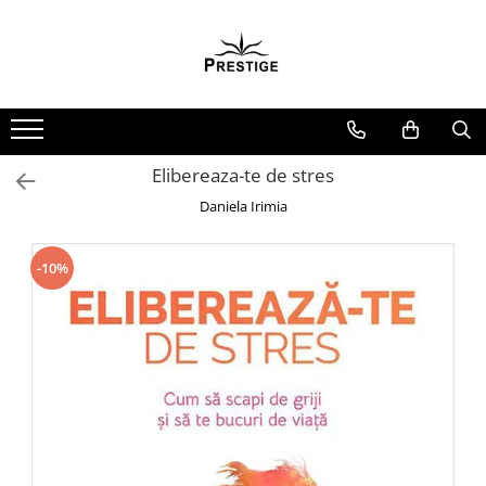
Toate Produsele
Noutati
Promotii
Pachete Speciale Carti
Elibereaza-te de stres
Spiritualitate - Ezoterism
Daniela Irimia
AngelConnection
Arte Divinatorii
-10%
Astrologie
Chiromantie
Dezvoltare Spirituala
KidConnection
Minte Corp
New Illuminati Files