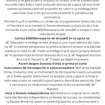
relaxare si de gestionare a timpului, cu scopul final de a redescoperi
Literatura Romana
bucuriile vietii. Este o carte scrisa din dorinta de a ajuta cat mai multi
oameni sa traiasca potrivit propriilor lor valori si sa inteleaga lectii
Literatura Universala
valoroase chiar si din provocarile existente in pandemia de
Poezie
coronavirus.
Permite-ti sa fii in echilibru cu sinele tau si sa gestionezi stresul de zi cu
Romane de dragoste, Carti
zi! Permite-ti sa te trezesti in fiecare dimineata cu bucuria de a trai!
romantice
Comanda acum cartea â€žElibereaza-te de stresâ€ť si incepe-ti noua
viata lipsita de griji!
Senzatii/Dragoste
Cartea â€žElibereaza-te de stresâ€ť te va ajuta sa:
â€˘ Descoperi si intelegi ce este stresul si cum il poti elimina din viata
Senzatii/Erotic
ta; â€˘ Iti schimbi perspectiva cu privire la factorii stresori si la efectele
Senzatii/Suspans
acestora in viata ta; â€˘ Inveti sa intelegi si sa iti asumi propria fericire;
â€˘ Iti ajustezi viata la ritmul stresului de zi cu zi; â€˘ Regasesti bucuria
Senzatii/Thriller
de a trai in fiecare zi; â€˘ Traiesti pe deplin in prezent.
Pareri despre Daniela Irimia si prima ei carte
SF & Fantasy
Instrument de introspectie si autocunoastere
â€žCartea Danielei
Irimia, in esenta, este un instrument de introspectie si autocunoastere
Teatru
de o finete aparte. Marturisesc ca aceasta carte a aparut la timp in
Teens Book Club
viata mea si este un veritabil suport pentru dezvoltare personala. Deci
o recomand. Va multumesc! Inspiratie multa va doresc!â€ť â€“
Umor
Mariana
Sunt o femeie independenta
â€žCartea ta m-a ajutat sa-mi clarific
Birotica & Papetarie
niste idei (femeia independenta vs femeia de succes), sa constientizez
Adezivi si benzi adezive
ca fiecare dintre noi avem un potential launtric si ca fericirea este o