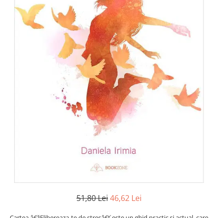
Numerologie
Paranormal
Parapsihologie
Ramtha
Audiobook
ReConnect
Religie
Crestinism
ScienceConnection
SelfConnect
SelfHealing
Vindecare Spirituala
Sanatate
Diete
51,80 Lei
46,62 Lei
Gastronomik
Cartea â€žElibereaza-te de stresâ€ť este un ghid practic si actual, care