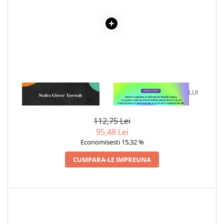
Povesti ilustrate
Povesti - Basme - Legende
Realitatea Augmentata
Religie pentru copii
ScienceConnection
TP ROLL
1 x GHIDUL FAMILIEI
1 x VINDECAREA COPILULUI
Ceai si Cafea
IMPERFECTE
INTERIOR
Cafea
112,75 Lei
Cafea terapeutica
95,48 Lei
Economisesti 15,32 %
Ceai
Dezvoltare Personala
CUMPARA-LE IMPREUNA
BUSINESS
Carti de joc
Dezvoltare Personala Adulti
Dezvoltare Profesionala