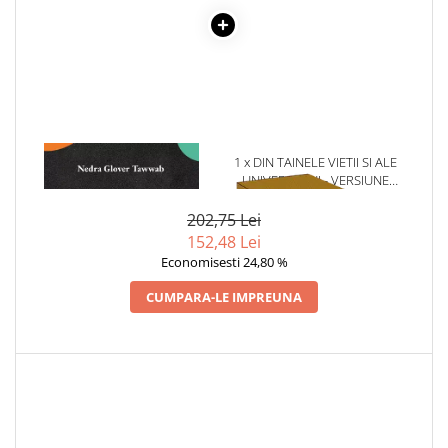
Elevi de 10 plus
Lecturi Scolare
Lumea Copilariei
Ma pregatesc pentru scoala
Manuale - Carte Scolara
1 x GHIDUL FAMILIEI
1 x DIN TAINELE VIETII SI ALE
Clasa a II-a
IMPERFECTE
UNIVERSULUI - VERSIUNE
ORIGINALA DIN 1939.
Clasa a III-a
VOLUMELE I-III. CUTIE DE
202,75 Lei
Clasa a IV-a
COLECTIE -SCARLAT
152,48 Lei
DEMETRESCU
Clasa a V-a
Economisesti 24,80 %
Clasa a VI-a
CUMPARA-LE IMPREUNA
Clasa a VII-a
Clasa a VIII-a
Clasa I
Clasa pregatitoare
Limbi Straine
Povesti