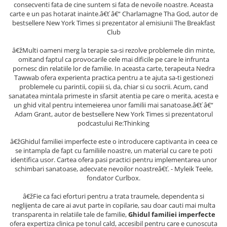
consecventi fata de cine suntem si fata de nevoile noastre. Aceasta
Articole Birotica
carte e un pas hotarat inainte.â€ť â€“ Charlamagne Tha God, autor de
Accesorii Arhivare
bestsellere New York Times si prezentator al emisiunii The Breakfast
Club
Calculator
Hartie si Accesorii
â€žMulti oameni merg la terapie sa-si rezolve problemele din minte,
omitand faptul ca provocarile cele mai dificile pe care le infrunta
Instrumente de scris
pornesc din relatiile lor de familie. In aceasta carte, terapeuta Nedra
Organizare si Arhivare
Tawwab ofera experienta practica pentru a te ajuta sa-ti gestionezi
Seturi birotica
problemele cu parintii, copiii si, da, chiar si cu socrii. Acum, cand
sanatatea mintala primeste in sfarsit atentia pe care o merita, acesta e
Articole scolare
un ghid vital pentru intemeierea unor familii mai sanatoase.â€ť â€“
Adam Grant, autor de bestsellere New York Times si prezentatorul
Arta
podcastului Re:Thinking
Caiete si Carnetele scolare
â€žGhidul familiei imperfecte este o introducere captivanta in ceea ce
Coperti, Mape, Etichete
se intampla de fapt cu familiile noastre, un material cu care te poti
Ghiozdane si Penare scolare
identifica usor. Cartea ofera pasi practici pentru implementarea unor
Instrumente de scris
schimbari sanatoase, adecvate nevoilor noastreâ€ť. - Myleik Teele,
fondator Curlbox.
Instrumente si Truse Geometrie
Seturi scolare
â€žFie ca faci eforturi pentru a trata traumele, dependenta si
neglijenta de care ai avut parte in copilarie, sau doar cauti mai multa
Calculator
transparenta in relatiile tale de familie,
Ghidul familiei imperfecte
Consumabile & Accesorii
ofera expertiza clinica pe tonul cald, accesibil pentru care e cunoscuta