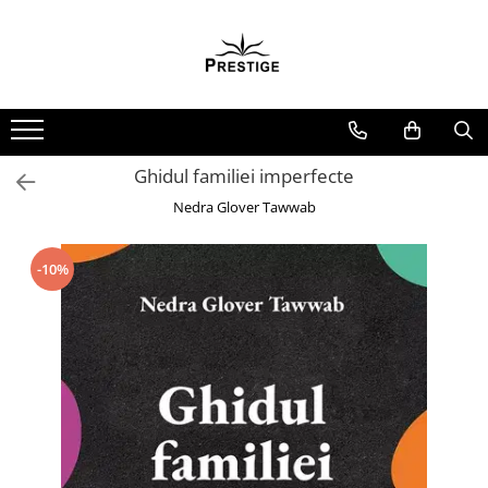
Toate Produsele
Noutati
Promotii
Pachete Speciale Carti
Ghidul familiei imperfecte
Spiritualitate - Ezoterism
Nedra Glover Tawwab
AngelConnection
Arte Divinatorii
-10%
Astrologie
Chiromantie
Dezvoltare Spirituala
KidConnection
Minte Corp
New Illuminati Files