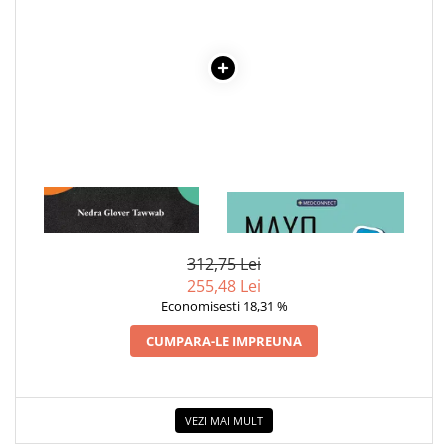
Dezvoltarea Afacerilor
Parenting & Familie
Psihologie, Psihanaliza
PSYCONNECT
Sexualitate
Istorie
Istorie & Filosofie
1 x GHIDUL FAMILIEI
1 x MAYO CLINIC. CARTEA
IMPERFECTE
ESENTIALA DESPRE DIABETUL
Istorii Secrete
ZAHARAT
312,75 Lei
Mituri si Legende
255,48 Lei
Tot Adevarul
Economisesti 18,31 %
Jocuri
CUMPARA-LE IMPREUNA
Casute de papusi si mobilier
Creativitate
Educative
VEZI MAI MULT
BrainBox