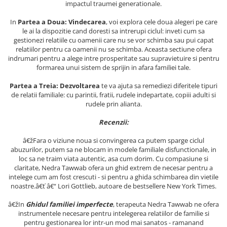
impactul traumei generationale.
Literatura Romana
Literatura Universala
In
Partea a Doua: Vindecarea
, voi explora cele doua alegeri pe care
le ai la dispozitie cand doresti sa intrerupi ciclul: inveti cum sa
Poezie
gestionezi relatiile cu oamenii care nu se vor schimba sau pui capat
relatiilor pentru ca oamenii nu se schimba. Aceasta sectiune ofera
Romane de dragoste, Carti
indrumari pentru a alege intre prosperitate sau supravietuire si pentru
romantice
formarea unui sistem de sprijin in afara familiei tale.
Senzatii/Dragoste
Partea a Treia: Dezvoltarea
te va ajuta sa remediezi diferitele tipuri
Senzatii/Erotic
de relatii familiale: cu parintii, fratii, rudele indepartate, copiii adulti si
rudele prin alianta.
Senzatii/Suspans
Recenzii:
Senzatii/Thriller
SF & Fantasy
â€žFara o viziune noua si convingerea ca putem sparge ciclul
abuzurilor, putem sa ne blocam in modele familiale disfunctionale, in
Teatru
loc sa ne traim viata autentic, asa cum dorim. Cu compasiune si
claritate, Nedra Tawwab ofera un ghid extrem de necesar pentru a
Teens Book Club
intelege cum am fost crescuti - si pentru a ghida schimbarea din vietile
noastre.â€ť â€“ Lori Gottlieb, autoare de bestsellere New York Times.
Umor
Birotica & Papetarie
â€žIn
Ghidul familiei imperfecte
, terapeuta Nedra Tawwab ne ofera
instrumentele necesare pentru intelegerea relatiilor de familie si
Adezivi si benzi adezive
pentru gestionarea lor intr-un mod mai sanatos - ramanand