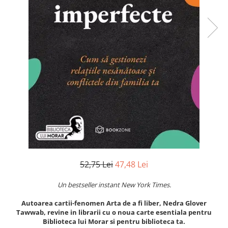
Numerologie
Paranormal
Parapsihologie
Ramtha
Audiobook
ReConnect
Religie
Crestinism
ScienceConnection
SelfConnect
SelfHealing
52,75 Lei
47,48 Lei
Vindecare Spirituala
Un bestseller instant New York Times.
Sanatate
Diete
Autoarea cartii-fenomen Arta de a fi liber, Nedra Glover
Tawwab, revine in librarii cu o noua carte esentiala pentru
Gastronomik
Biblioteca lui Morar si pentru biblioteca ta.