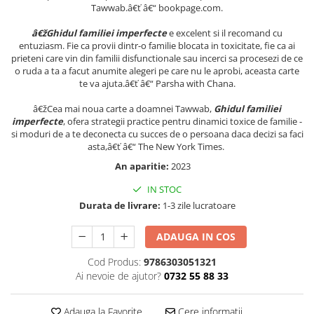
Tawwab.â€ť â€“ bookpage.com.
Cadouri
â€žGhidul familiei imperfecte
e excelent si il recomand cu
Carti in dar
entuziasm. Fie ca provii dintr-o familie blocata in toxicitate, fie ca ai
Carti pentru copii
prieteni care vin din familii disfunctionale sau incerci sa procesezi de ce
o ruda a ta a facut anumite alegeri pe care nu le aprobi, aceasta carte
Beletristica
te va ajuta.â€ť â€“ Parsha with Chana.
Literatura Romana
â€žCea mai noua carte a doamnei Tawwab,
Ghidul familiei
Literatura Universala
imperfecte
, ofera strategii practice pentru dinamici toxice de familie -
Poezie
si moduri de a te deconecta cu succes de o persoana daca decizi sa faci
asta,â€ť â€“ The New York Times.
SF & Fantasy
Carte Prescolara, Joc
An aparitie:
2023
Carti cartonate
IN STOC
Durata de livrare:
1-3 zile lucratoare
Descopera lumea
Descopera si invata
ADAUGA IN COS
Din ograda
Cod Produs:
9786303051321
Povesti pe roti
Ai nevoie de ajutor?
0732 55 88 33
Primele notiuni
Carti de colorat
Adauga la Favorite
Cere informatii