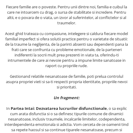
Masaj
Fiecare familie are o poveste. Pentru unii dintre noi, familia e cuibul la
care ne intoarcem cu drag, o sursa de stabilitate si incredere. Pentru
MedConnect
altii, e o povara de o viata, un izvor al suferintelor, al conflictelor si al
Medicina & Farmacie
traumelor.
Medicina Pentru Toti
Acest ghid trateaza cu compasiune, intelegere si caldura fiecare model
familial imperfect si ofera solutii practice pentru o varietate de situatii:
SealfHealing
de la traume la neglijenta, de la parinti absenti sau dependenti pana la
frati care se confrunta cu probleme emotionale, de la parteneri
Sport
indiferenti la socrii mult prea prezenti in viata ta, oferindu-ti
Starea de bine
intrumentele de care ai nevoie pentru a impune limite sanatoase in
raport cu propriile rude.
Terapii Alternative
Gestionand relatiile nesanatoase de familie, poti prelua controlul
AudioBook
asupra propriei vieti si sa-ti respecti propria identitate, propriile nevoi
Beletristica
si prioritati.
Biografii, Memorii, Jurnale
Un fragment:
Carti erotice
In
Partea Intai: Dezvatarea lucrurilor disfunctionale
, o sa explic
Carti pentru Adolescenti, Young
cum arata disfunctia si o sa definesc tipurile comune de dinamici
Adult
nesanatoase, inclusiv traumele, incalcarile limitelor, codependenta,
interdependenta emotionala si adictia. Vom cerceta de ce oamenii tind
Crime, Thriller, Mistery
sa repete haosul si sa continue tiparele nesanatoase, precum si