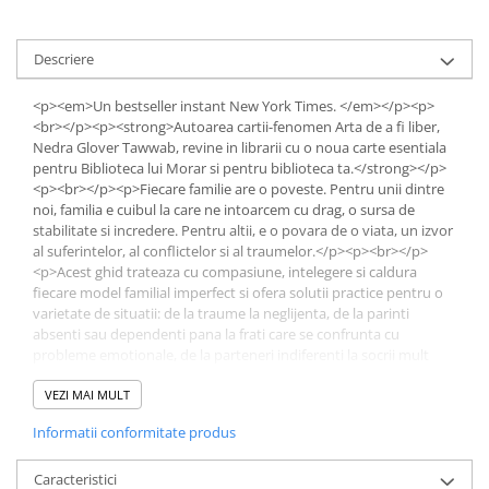
Educative
Jocuri si jucarii educative
Descriere
Figurine
<p><em>Un bestseller instant New York Times. </em></p><p>
Jocuri de Societate
<br></p><p><strong>Autoarea cartii-fenomen Arta de a fi liber,
Nedra Glover Tawwab, revine in librarii cu o noua carte esentiala
Jucarii bebelusi
pentru Biblioteca lui Morar si pentru biblioteca ta.</strong></p>
Jucarii interactive
<p><br></p><p>Fiecare familie are o poveste. Pentru unii dintre
noi, familia e cuibul la care ne intoarcem cu drag, o sursa de
Lampi de veghe copii
stabilitate si incredere. Pentru altii, e o povara de o viata, un izvor
LEGO
al suferintelor, al conflictelor si al traumelor.</p><p><br></p>
<p>Acest ghid trateaza cu compasiune, intelegere si caldura
Puzzle-uri
fiecare model familial imperfect si ofera solutii practice pentru o
varietate de situatii: de la traume la neglijenta, de la parinti
Puzzle
absenti sau dependenti pana la frati care se confrunta cu
Puzzle 3D Lemn
probleme emotionale, de la parteneri indiferenti la socrii mult
Non-fictiune
prea prezenti in viata ta, oferindu-ti intrumentele de care ai
nevoie pentru a impune limite sanatoase in raport cu propriile
VEZI MAI MULT
Casa, gradina, bricolaj
rude.</p><p><br></p><p>Gestionand relatiile nesanatoase de
Informatii conformitate produs
Cultura Generala
familie, poti prelua controlul asupra propriei vieti si sa-ti respecti
propria identitate, propriile nevoi si prioritati.</p><p><br></p>
Hobby Practic
<p><strong><em>Un fragment:</em></strong></p><p><br></p>
Caracteristici