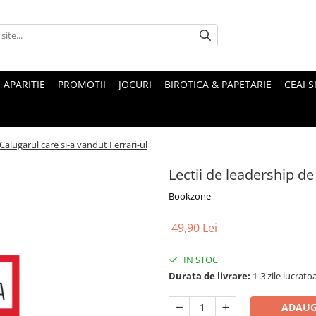
 APARITIE
PROMOTII
JOCURI
BIROTICA & PAPETARIE
CEAI S
 Calugarul care si-a vandut Ferrari-ul
Lectii de leadership de
Bookzone
49,90 Lei
IN STOC
Durata de livrare:
1-3 zile lucrato
ADAUG