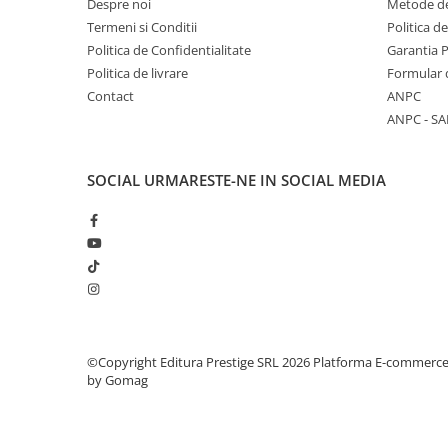
Despre noi
Metode de
Termeni si Conditii
Politica d
Elevi de 10 plus
Politica de Confidentialitate
Garantia 
Lecturi Scolare
Politica de livrare
Formular 
Lumea Copilariei
Contact
ANPC
Ma pregatesc pentru scoala
ANPC - SA
Manuale - Carte Scolara
Clasa a II-a
SOCIAL
URMARESTE-NE IN SOCIAL MEDIA
Clasa a III-a
Clasa a IV-a
Clasa a V-a
Clasa a VI-a
Clasa a VII-a
Clasa a VIII-a
Clasa I
©Copyright Editura Prestige SRL 2026
Platforma E-commerc
by Gomag
Clasa pregatitoare
Limbi Straine
Povesti