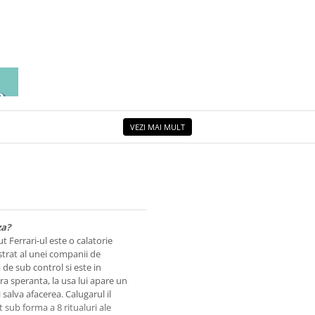
EA
ETUL
VEZI MAI MULT
za?
t Ferrari-ul este o calatorie
ustrat al unei companii de
a de sub control si este in
ara speranta, la usa lui apare un
 salva afacerea. Calugarul il
sub forma a 8 ritualuri ale