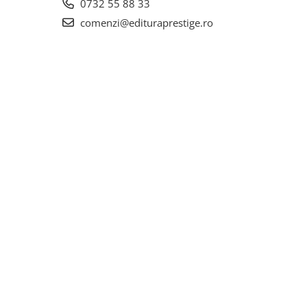
0732 55 88 33
comenzi@edituraprestige.ro