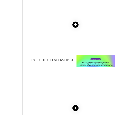
Literatura Romana
Literatura Universala
Poezie
Romane de dragoste, Carti
romantice
Senzatii/Dragoste
Senzatii/Erotic
Senzatii/Suspans
1 x LECTII DE LEADERSHIP DE
1 x VINDECAREA COPILU
Senzatii/Thriller
LA CALUGARUL CARE SI-A
INTERIOR
VANDUT FERRARI-UL
SF & Fantasy
Teatru
Teens Book Club
Umor
Birotica & Papetarie
Adezivi si benzi adezive