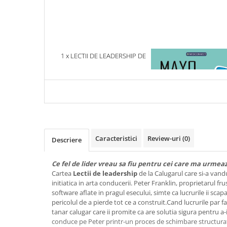
Articole Birotica
Accesorii Arhivare
Calculator
Hartie si Accesorii
1 x LECTII DE LEADERSHIP DE
1 x MAYO CLINIC. CART
Instrumente de scris
LA CALUGARUL CARE SI-A
ESENTIALA DESPRE DIAB
Organizare si Arhivare
VANDUT FERRARI-UL
ZAHARAT
Seturi birotica
Articole scolare
Arta
Caiete si Carnetele scolare
Caracteristici
Review-uri
(0)
Descriere
Coperti, Mape, Etichete
Ghiozdane si Penare scolare
Ce fel de lider vreau sa fiu pentru cei care ma urmea
Instrumente de scris
Cartea
Lectii de leadership
de la Calugarul care si-a vandu
Instrumente si Truse Geometrie
initiatica in arta conducerii. Peter Franklin, proprietarul fr
software aflate in pragul esecului, simte ca lucrurile ii scap
Seturi scolare
pericolul de a pierde tot ce a construit.Cand lucrurile par f
Calculator
tanar calugar care ii promite ca are solutia sigura pentru a-i
conduce pe Peter printr-un proces de schimbare structurat 
Consumabile & Accesorii