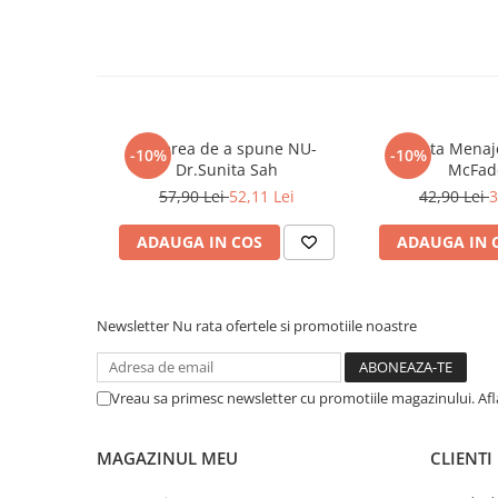
COLOREAZA CU PRIETENII
De colorat
Pot desena minunat
Sa coloram cu Nicol
Carti educative
Puterea de a spune NU-
Nunta Menaje
-10%
-10%
Codul copiilor de succes
Dr.Sunita Sah
McFad
57,90 Lei
52,11 Lei
42,90 Lei
3
Copii 0-7 ani
Clubul Premiantilor
ADAUGA IN COS
ADAUGA IN 
Super pitici 2-5 ani
Culegeri Auxiliare
Dezvoltare personala
Newsletter
Nu rata ofertele si promotiile noastre
Dictionare
Enciclopedii
Vreau sa primesc newsletter cu promotiile magazinului. Af
Kids Book Club
MAGAZINUL MEU
CLIENTI
Legende istorice
Literatura Scolara