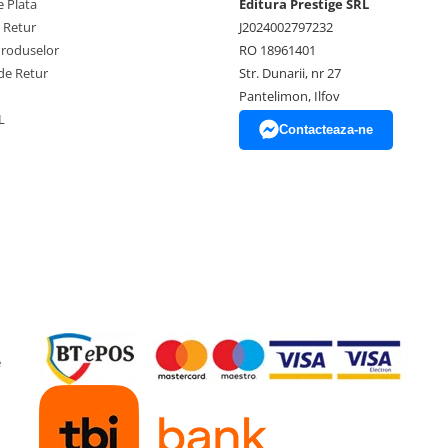
 Plata
Editura Prestige SRL
e Retur
J2024002797232
Produselor
RO 18961401
de Retur
Str. Dunarii, nr 27
Pantelimon, Ilfov
L
Contacteaza-ne
e