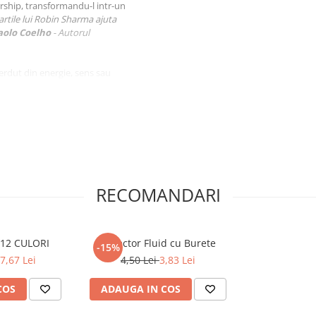
adership, transformandu-l intr-un
artile lui Robin Sharma ajuta
Paolo Coelho
- Autorul
ierdut din energie, sens sau
 care inspira prin exemplu.
e ii coordonezi.
in felul in care muncesti.
zi, nu doar in cifre si rezultat
RECOMANDARI
 12 CULORI
Corector Fluid cu Burete
-15%
7,67 Lei
4,50 Lei
3,83 Lei
COS
ADAUGA IN COS