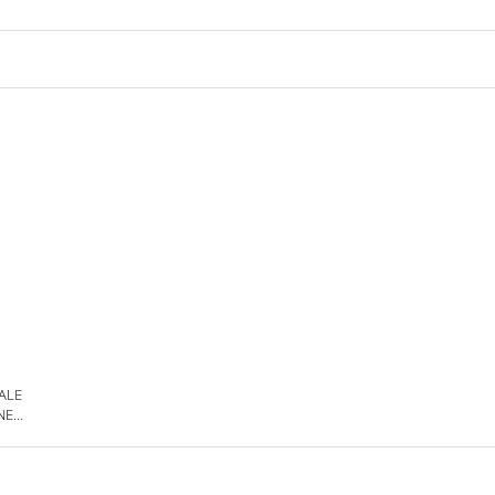
 ALE
NE
DE