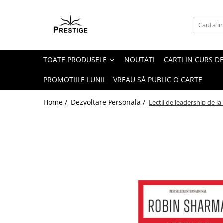
Toate Produsele
Noutati
TOATE PRODUSELE
NOUTATI
CARTI IN CURS DE
Promotii
Pachete Speciale Carti
PROMOTIILE LUNII
VREAU SĂ PUBLIC O CARTE
Spiritualitate - Ezoterism
Home /
Dezvoltare Personala /
Lectii de leadership de la
AngelConnection
Arte Divinatorii
Astrologie
Chiromantie
Dezvoltare Spirituala
KidConnection
Minte Corp
New Illuminati Files