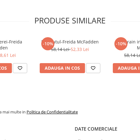
PRODUSE SIMILARE
rei-Freida
Detinutul-Freida McFadden
Un strain i
-10%
-10%
den
M
58,14 Lei
52,33 Lei
8,61 Lei
58,14 L
COS
ADAUGA IN COS
ADAUGA I
la mai multe in
Politica de Confidentialitate
DATE COMERCIALE