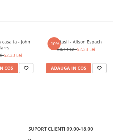
n casa ta - John
Nuntasii - Alison Espach
-10%
arrs
58,14 Lei
52,33 Lei
ei
52,33 Lei
N COS
ADAUGA IN COS
SUPORT CLIENTI
09.00-18.00