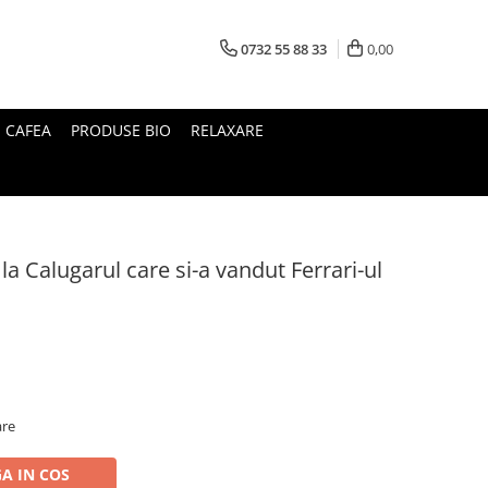
0732 55 88 33
0,00
I CAFEA
PRODUSE BIO
RELAXARE
 la Calugarul care si-a vandut Ferrari-ul
are
A IN COS