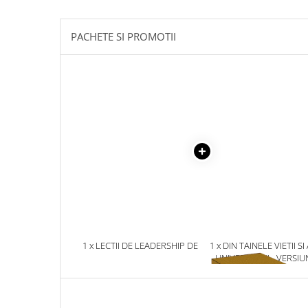
Masaj
MedConnect
PACHETE SI PROMOTII
Medicina & Farmacie
Medicina Pentru Toti
SealfHealing
Sport
Starea de bine
Terapii Alternative
AudioBook
Beletristica
Biografii, Memorii, Jurnale
Carti erotice
1 x LECTII DE LEADERSHIP DE
1 x DIN TAINELE VIETII SI
LA CALUGARUL CARE SI-A
UNIVERSULUI - VERSIU
Carti pentru Adolescenti, Young
VANDUT FERRARI-UL
ORIGINALA DIN 1939.
Adult
VOLUMELE I-III. CUTIE 
Crime, Thriller, Mistery
COLECTIE -SCARLAT
DEMETRESCU