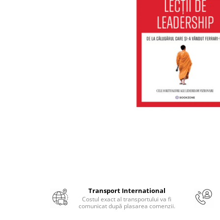
Numerologie
Paranormal
Parapsihologie
Ramtha
Audiobook
ReConnect
Religie
Crestinism
ScienceConnection
SelfConnect
SelfHealing
Vindecare Spirituala
Sanatate
Transport International
Diete
Costul exact al transportului va fi
comunicat după plasarea comenzii.
Gastronomik