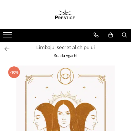
Toate Produsele
Noutati
Promotii
Pachete Speciale Carti
Limbajul secret al chipului
Spiritualitate - Ezoterism
Suada Agachi
AngelConnection
Arte Divinatorii
-10%
Astrologie
Chiromantie
Dezvoltare Spirituala
KidConnection
Minte Corp
New Illuminati Files