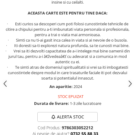
insine si cu ceilalti.
Literatura Romana
Literatura Universala
ACEASTA CARTE ESTE PENTRU TINE DACA:
Poezie
· Esti curios sa descoperi cum poti folosi cunostintele tehnicile de
citire a chipului pentru a-ti imbunatati viata personala si profesionala,
Romane de dragoste, Carti
pentru a trai o viata mai armonioasa.
romantice
· Simti ca nu ti-ai gasit inca calea in viata si ai nevoie de o busola.
· Iti doresti sa-ti explorezi natura profunda, sa te cunosti mai bine.
Senzatii/Dragoste
· Vrei sa iti dezvolti capacitatea de a-i intelege mai bine oamenii din
Senzatii/Erotic
jurul tau, pentru a-i â€žvedeaâ€ť cu adevarat si a comunica in mod
autentic cu ei.
Senzatii/Suspans
· Te simti atras de domeniul spiritualitatii si vrei sa iti imbogatesti
cunostintele despre modul in care trasaturile faciale iti pot dezvalui
Senzatii/Thriller
soarta si potentialul innascut.
SF & Fantasy
An aparitie:
2024
Teatru
STOC EPUIZAT
Teens Book Club
Durata de livrare:
1-3 zile lucratoare
Umor
ALERTA STOC
Birotica & Papetarie
Cod Produs:
9786303052212
Adezivi si benzi adezive
Ai nevoie de ajutor?
0732 55 88 33