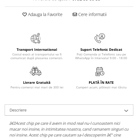
Articole Birotica
Accesorii Arhivare
Adauga la Favorite
Cere informatii
Calculator
Hartie si Accesorii
Instrumente de scris
Organizare si Arhivare
Transport International
Suport Telefonic Dedicat
Seturi birotica
Costul exact al transportului va fi
Poți Comanda și Telefonic sau pe
comunicat după plasarea comenzii.
WhatsApp în Intervalul 9:00 - 18:00
Articole scolare
Arta
Caiete si Carnetele scolare
Livrare Gratuită
PLATĂ ÎN RATE
Coperti, Mape, Etichete
Pentru comenzi mai mari de 300 lei
Cumperi acum, plătești mai târziu
Ghiozdane si Penare scolare
Instrumente de scris
Descriere
Instrumente si Truse Geometrie
Seturi scolare
â€žAcest chip pe care il avem in mod real nu-l cunoastem nici
Calculator
macar noi insine, in intimitatea noastra, cand ramanem singuri cu
noi insine. Acest chip pe care cautam sa-l descoperim â€“ cine
Consumabile & Accesorii