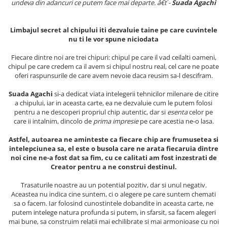
undeva din adancuri ce putem face mai departe. â€ť -
Suada Agachi
Masaj
MedConnect
Limbajul secret al chipului iti dezvaluie taine pe care cuvintele
Medicina & Farmacie
nu ti le vor spune niciodata
Medicina Pentru Toti
Fiecare dintre noi are trei chipuri: chipul pe care il vad ceilalti oameni,
chipul pe care credem ca il avem si chipul nostru real, cel care ne poate
SealfHealing
oferi raspunsurile de care avem nevoie daca reusim sa-l descifram.
Sport
Suada Agachi
si-a dedicat viata intelegerii tehnicilor milenare de citire
Starea de bine
a chipului, iar in aceasta carte, ea ne dezvaluie cum le putem folosi
pentru a ne descoperi propriul chip autentic, dar si
esenta
celor pe
Terapii Alternative
care ii intalnim, dincolo de
prima impresie
pe care acestia ne-o lasa.
AudioBook
Astfel, autoarea ne aminteste ca fiecare chip are frumusetea si
Beletristica
intelepciunea sa, el este o busola care ne arata fiecaruia dintre
noi cine ne-a fost dat sa fim, cu ce calitati am fost inzestrati de
Biografii, Memorii, Jurnale
Creator pentru a ne construi destinul.
Carti erotice
Trasaturile noastre au un potential pozitiv, dar si unul negativ.
Carti pentru Adolescenti, Young
Aceastea nu indica cine suntem, ci o alegere pe care suntem chemati
Adult
sa o facem. Iar folosind cunostintele dobandite in aceasta carte, ne
putem intelege natura profunda si putem, in sfarsit, sa facem alegeri
Crime, Thriller, Mistery
mai bune, sa construim relatii mai echilibrate si mai armonioase cu noi