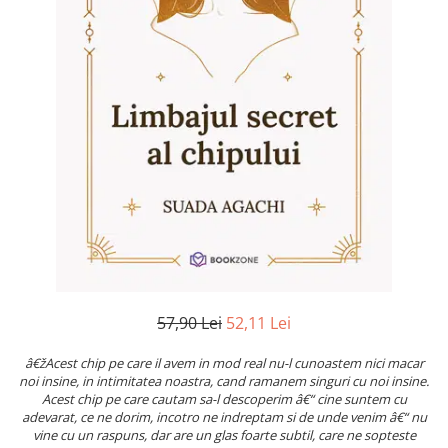
Numerologie
Paranormal
Parapsihologie
Ramtha
Audiobook
ReConnect
Religie
Crestinism
ScienceConnection
SelfConnect
SelfHealing
57,90 Lei
52,11 Lei
Vindecare Spirituala
â€žAcest chip pe care il avem in mod real nu-l cunoastem nici macar
Sanatate
noi insine, in intimitatea noastra, cand ramanem singuri cu noi insine.
Diete
Acest chip pe care cautam sa-l descoperim â€“ cine suntem cu
adevarat, ce ne dorim, incotro ne indreptam si de unde venim â€“ nu
Gastronomik
vine cu un raspuns, dar are un glas foarte subtil, care ne sopteste