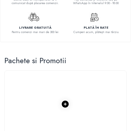
comunicat după plasarea comenzii.
WhatsApp în Intervalul 9:00 - 18:00
Povesti ilustrate
Povesti - Basme - Legende
Realitatea Augmentata
LIVRARE GRATUITĂ
PLATĂ ÎN RATE
Religie pentru copii
Pentru comenzi mai mari de 300 lei
Cumperi acum, plătești mai târziu
ScienceConnection
TP ROLL
Pachete si Promotii