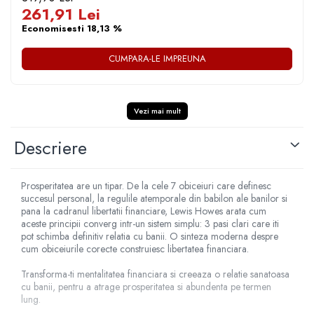
261,91 Lei
Economisesti 18,13 %
CUMPARA-LE IMPREUNA
Vezi mai mult
Descriere
Prosperitatea are un tipar. De la cele 7 obiceiuri care definesc
succesul personal, la regulile atemporale din babilon ale banilor si
pana la cadranul libertatii financiare, Lewis Howes arata cum
aceste principii converg intr-un sistem simplu: 3 pasi clari care iti
pot schimba definitiv relatia cu banii. O sinteza moderna despre
cum obiceiurile corecte construiesc libertatea financiara.
Transforma-ti mentalitatea financiara si creeaza o relatie sanatoasa
cu banii, pentru a atrage prosperitatea si abundenta pe termen
lung.