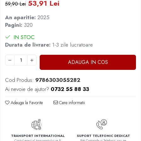
53,91 Lei
59,90 Lei
Elevi de 10 plus
Lecturi Scolare
An aparitie:
2025
Pagini:
320
Lumea Copilariei
Ma pregatesc pentru scoala
IN STOC
Durata de livrare:
1-3 zile lucratoare
Manuale - Carte Scolara
Clasa a II-a
ADAUGA IN COS
Clasa a III-a
Clasa a IV-a
Clasa a V-a
Cod Produs:
9786303055282
Clasa a VI-a
Ai nevoie de ajutor?
0732 55 88 33
Clasa a VII-a
Adauga la Favorite
Cere informatii
Clasa a VIII-a
Clasa I
Clasa pregatitoare
Limbi Straine
Povesti
TRANSPORT INTERNATIONAL
SUPORT TELEFONIC DEDICAT
Costul exact al transportului va fi
Poți Comanda și Telefonic sau pe