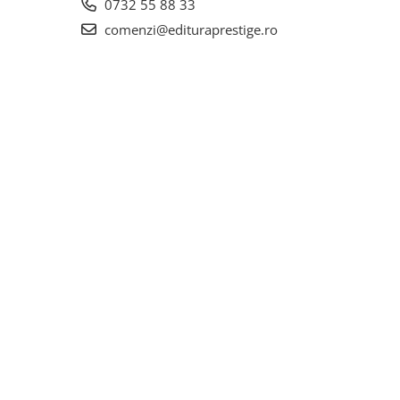
0732 55 88 33
comenzi@edituraprestige.ro