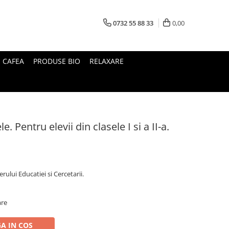
0732 55 88 33
0,00
I CAFEA
PRODUSE BIO
RELAXARE
e. Pentru elevii din clasele I si a II-a.
ului Educatiei si Cercetarii.
are
A IN COS