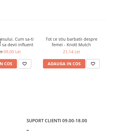
esului. Cum sa-ti
Tot ce stiu barbatii despre
Coach
U
-20%
i sa devii influent
femei - Knott Mutch
Constel
practicile
ei
39,00 Lei
21,14 Lei
95,1
la indiviz
N COS
ADAUGA IN COS
ADAUG
SUPORT CLIENTI
09.00-18.00