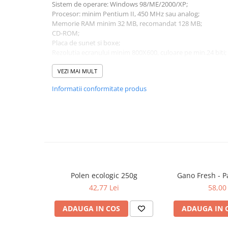
Sistem de operare: Windows 98/ME/2000/XP;
Cadouri
Procesor: minim Pentium II, 450 MHz sau analog;
Memorie RAM minim 32 MB, recomandat 128 MB;
Carti in dar
CD-ROM;
Carti pentru copii
Placa de sunet si boxe;
Beletristica
Rezolutia ecranului minim 800X600, culoare pe min.24 bit
Literatura Romana
VEZI MAI MULT
Literatura Universala
Informatii conformitate produs
Poezie
SF & Fantasy
Carte Prescolara, Joc
Carti cartonate
Descopera lumea
Descopera si invata
Polen ecologic 250g
Gano Fresh - P
Din ograda
42,77 Lei
58,00 
Povesti pe roti
Primele notiuni
ADAUGA IN COS
ADAUGA IN 
Carti de colorat