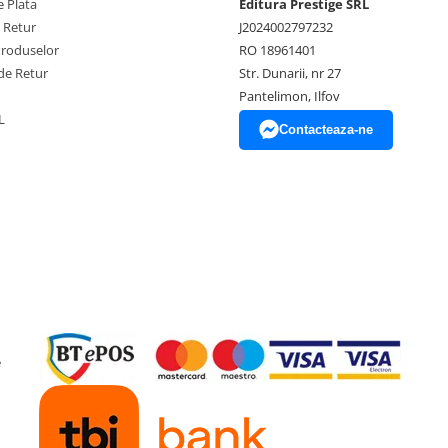
 Plata
Editura Prestige SRL
e Retur
J2024002797232
Produselor
RO 18961401
de Retur
Str. Dunarii, nr 27
Pantelimon, Ilfov
L
Contacteaza-ne
e