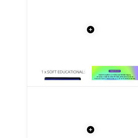
Literatura Romana
Literatura Universala
Poezie
Romane de dragoste, Carti
romantice
Senzatii/Dragoste
Senzatii/Erotic
Senzatii/Suspans
1 x SOFT EDUCATIONAL:
1 x VINDECAREA COPILU
Senzatii/Thriller
LITERELE. PENTRU ELEVII DIN
INTERIOR
CLASELE I SI A II-A.
SF & Fantasy
Teatru
Teens Book Club
Umor
Birotica & Papetarie
Adezivi si benzi adezive