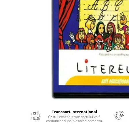
Numerologie
Paranormal
Parapsihologie
Ramtha
Audiobook
ReConnect
Religie
Crestinism
ScienceConnection
SelfConnect
SelfHealing
Vindecare Spirituala
Sanatate
Transport International
Diete
Costul exact al transportului va fi
comunicat după plasarea comenzii.
Gastronomik