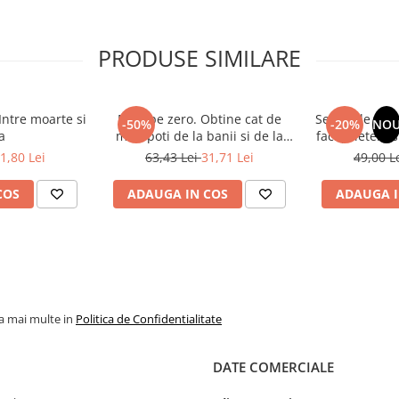
PRODUSE SIMILARE
Intre moarte si
Mori pe zero. Obtine cat de
Secretele succ
-50%
-20%
NO
a
mult poti de la banii si de la
faci prieteni s
viata ta!
1,80 Lei
63,43 Lei
31,71 Lei
49,00 L
COS
ADAUGA IN COS
ADAUGA I
la mai multe in
Politica de Confidentialitate
DATE COMERCIALE