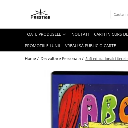
Toate Produsele
Noutati
TOATE PRODUSELE
NOUTATI
CARTI IN CURS DE
Promotii
Pachete Speciale Carti
PROMOTIILE LUNII
VREAU SĂ PUBLIC O CARTE
Spiritualitate - Ezoterism
Home /
Dezvoltare Personala /
Soft educational: Literele. 
AngelConnection
Arte Divinatorii
Astrologie
Chiromantie
Dezvoltare Spirituala
KidConnection
Minte Corp
New Illuminati Files