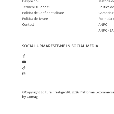
Despre noi
Metode de
Termeni si Conditii
Politica d
Elevi de 10 plus
Politica de Confidentialitate
Garantia 
Lecturi Scolare
Politica de livrare
Formular 
Lumea Copilariei
Contact
ANPC
Ma pregatesc pentru scoala
ANPC - SA
Manuale - Carte Scolara
Clasa a II-a
SOCIAL
URMARESTE-NE IN SOCIAL MEDIA
Clasa a III-a
Clasa a IV-a
Clasa a V-a
Clasa a VI-a
Clasa a VII-a
Clasa a VIII-a
Clasa I
©Copyright Editura Prestige SRL 2026
Platforma E-commerc
by Gomag
Clasa pregatitoare
Limbi Straine
Povesti