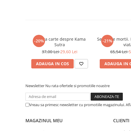
COLOREAZA CU PRIETENII
De colorat
Pot desena minunat
Sa coloram cu Nicol
Carti educative
Micuta carte despre Kama
Secretele mortii. 
-20%
-21%
Codul copiilor de succes
Sutra
viat
37,00 Lei
29,60 Lei
65,54 Lei
5
Copii 0-7 ani
Clubul Premiantilor
ADAUGA IN COS
ADAUGA IN 
Super pitici 2-5 ani
Culegeri Auxiliare
Dezvoltare personala
Newsletter
Nu rata ofertele si promotiile noastre
Dictionare
Enciclopedii
Vreau sa primesc newsletter cu promotiile magazinului. Af
Kids Book Club
MAGAZINUL MEU
CLIENTI
Legende istorice
Literatura Scolara