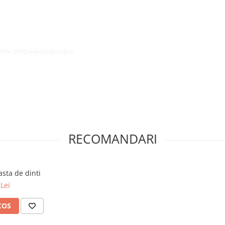
i; Min.2MB memorie video
RECOMANDARI
asta de dinti
Lei
COS