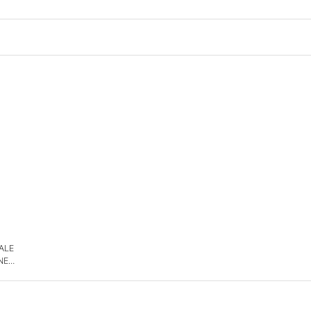
 ALE
NE
DE