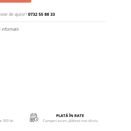
evoie de ajutor?
0732 55 88 33
informatii
PLATĂ ÎN RATE
 300 lei
Cumperi acum, plătești mai târziu