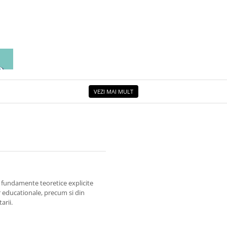
EA
ETUL
VEZI MAI MULT
re fundamente teoretice explicite
lor educationale, precum si din
arii.