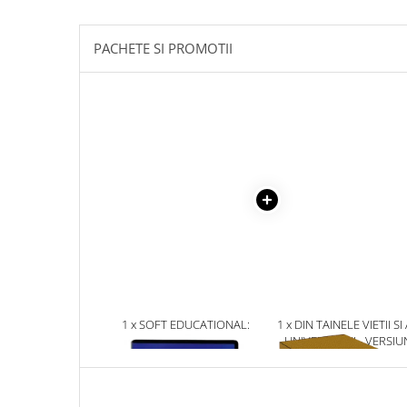
Masaj
MedConnect
PACHETE SI PROMOTII
Medicina & Farmacie
Medicina Pentru Toti
SealfHealing
Sport
Starea de bine
Terapii Alternative
AudioBook
Beletristica
Biografii, Memorii, Jurnale
Carti erotice
1 x SOFT EDUCATIONAL:
1 x DIN TAINELE VIETII SI
LITERELE. PENTRU ELEVII DIN
UNIVERSULUI - VERSIU
Carti pentru Adolescenti, Young
CLASELE I SI A II-A.
ORIGINALA DIN 1939.
Adult
VOLUMELE I-III. CUTIE 
Crime, Thriller, Mistery
COLECTIE -SCARLAT
DEMETRESCU