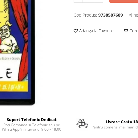
Cod Produs:
9738587689
Ai n
Adauga la Favorite
Cere 
Suport Telefonic Dedicat
Livrare Gratuită
Poți Comanda și Telefonic sau pe
Pentru comenzi mai mari de
WhatsApp în Intervalul 9:00 - 18:00