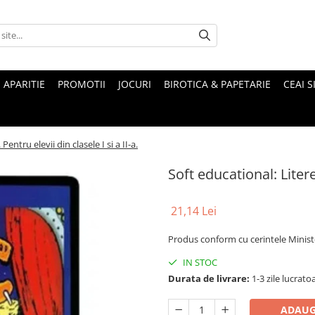
 APARITIE
PROMOTII
JOCURI
BIROTICA & PAPETARIE
CEAI S
Pentru elevii din clasele I si a II-a.
Soft educational: Literel
21,14 Lei
Produs conform cu cerintele Minister
IN STOC
Durata de livrare:
1-3 zile lucrato
ADAUG