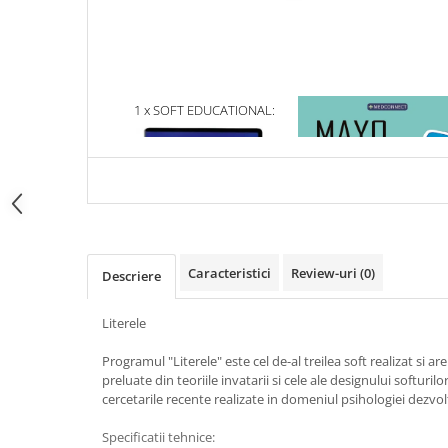
Articole Birotica
Accesorii Arhivare
Calculator
Hartie si Accesorii
1 x SOFT EDUCATIONAL:
1 x MAYO CLINIC. CART
Instrumente de scris
LITERELE. PENTRU ELEVII DIN
ESENTIALA DESPRE DIAB
Organizare si Arhivare
CLASELE I SI A II-A.
ZAHARAT
Seturi birotica
Articole scolare
Arta
Caiete si Carnetele scolare
Caracteristici
Review-uri
(0)
Descriere
Coperti, Mape, Etichete
Ghiozdane si Penare scolare
Literele
Instrumente de scris
Instrumente si Truse Geometrie
Programul "Literele" este cel de-al treilea soft realizat si a
preluate din teoriile invatarii si cele ale designului softuri
Seturi scolare
cercetarile recente realizate in domeniul psihologiei dezvolt
Calculator
Specificatii tehnice:
Consumabile & Accesorii