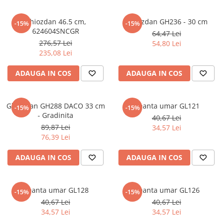
Ghiozdan 46.5 cm,
Ghiozdan GH236 - 30 cm
-15%
-15%
624604SNCGR
64,47 Lei
276,57 Lei
54,80 Lei
235,08 Lei
ADAUGA IN COS
ADAUGA IN COS
Ghiozdan GH288 DACO 33 cm
Geanta umar GL121
-15%
-15%
- Gradinita
40,67 Lei
89,87 Lei
34,57 Lei
76,39 Lei
ADAUGA IN COS
ADAUGA IN COS
Geanta umar GL128
Geanta umar GL126
-15%
-15%
40,67 Lei
40,67 Lei
34,57 Lei
34,57 Lei