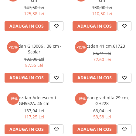
cm
cm
Povesti ilustrate
147,50 Lei
130,00 Lei
Povesti - Basme - Legende
125,38 Lei
110,50 Lei
Realitatea Augmentata
ADAUGA IN COS
ADAUGA IN COS
Religie pentru copii
ScienceConnection
Ghiozdan GH3006 , 38 cm -
Ghiozdan 41 cm,61723
-15%
-15%
TP ROLL
Scolar
85,41 Lei
103,00 Lei
72,60 Lei
87,55 Lei
ADAUGA IN COS
ADAUGA IN COS
Ghiozdan Adolescenti
Ghiozdan gradinita 29 cm,
-15%
-15%
GH552A, 46 cm
GH228
137,94 Lei
63,04 Lei
117,25 Lei
53,58 Lei
ADAUGA IN COS
ADAUGA IN COS