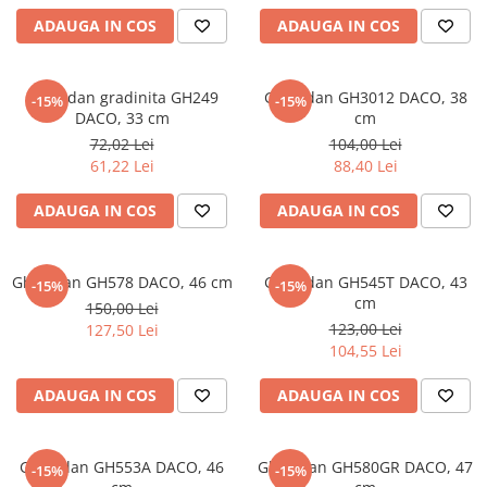
ADAUGA IN COS
ADAUGA IN COS
Elevi de 10 plus
Lecturi Scolare
Lumea Copilariei
Ghiozdan gradinita GH249
Ghiozdan GH3012 DACO, 38
-15%
-15%
Ma pregatesc pentru scoala
DACO, 33 cm
cm
72,02 Lei
104,00 Lei
Manuale - Carte Scolara
61,22 Lei
88,40 Lei
Clasa a II-a
ADAUGA IN COS
ADAUGA IN COS
Clasa a III-a
Clasa a IV-a
Clasa a V-a
Ghiozdan GH578 DACO, 46 cm
Ghiozdan GH545T DACO, 43
-15%
-15%
Clasa a VI-a
cm
150,00 Lei
Clasa a VII-a
123,00 Lei
127,50 Lei
104,55 Lei
Clasa a VIII-a
Clasa I
ADAUGA IN COS
ADAUGA IN COS
Clasa pregatitoare
Limbi Straine
Ghiozdan GH553A DACO, 46
Ghiozdan GH580GR DACO, 47
Povesti
-15%
-15%