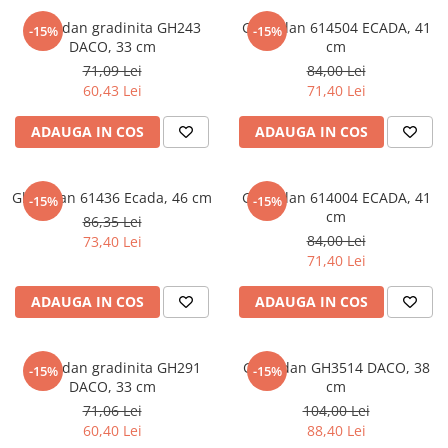
Instrumente de scris
Puzzle-uri
COLOREAZA CU PRIETENII
Audiobook
Ghiozdan gradinita GH243
Ghiozdan 614504 ECADA, 41
Instrumente si Truse Geometrie
Senzatii/Thriller
-15%
-15%
De colorat
Puzzle
DACO, 33 cm
cm
ReConnect
Seturi scolare
Pot desena minunat
SF & Fantasy
Puzzle 3D Lemn
71,09 Lei
84,00 Lei
Religie
Calculator
Sa coloram cu Nicol
60,43 Lei
71,40 Lei
Teatru
Crestinism
Consumabile & Accesorii
Carti educative
Teens Book Club
ADAUGA IN COS
ADAUGA IN COS
ScienceConnection
Codul copiilor de succes
Umor
SelfConnect
Copii 0-7 ani
Ghiozdan 61436 Ecada, 46 cm
SelfHealing
Ghiozdan 614004 ECADA, 41
-15%
-15%
Clubul Premiantilor
cm
86,35 Lei
Vindecare Spirituala
Super pitici 2-5 ani
84,00 Lei
73,40 Lei
Culegeri Auxiliare
71,40 Lei
Dezvoltare personala
ADAUGA IN COS
ADAUGA IN COS
Dictionare
Enciclopedii
Ghiozdan gradinita GH291
Ghiozdan GH3514 DACO, 38
-15%
-15%
Kids Book Club
DACO, 33 cm
cm
71,06 Lei
104,00 Lei
Legende istorice
60,40 Lei
88,40 Lei
Literatura Scolara